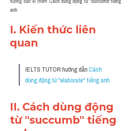
hướng dẫn kĩ thêm 
Cách dùng động từ "succumb"tiếng 
Grammar
anh
Collocation
I. Kiến thức liên 
Cách paraphrase
quan 
Part 2
Noun
IELTS TUTOR hướng dẫn 
Cách 
Verb
dùng động từ "elaborate" tiếng anh
Cấu trúc câu
Giải đề THPT
II. Cách dùng động 
Report đề thi thật IELTS GENERAL
từ "succumb" tiếng 
Đề thi thật Task 1