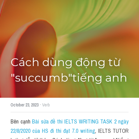
Cách diễn đạt
IELTS Videos - Ebook
HỌC THỬ →
Điểm báo
Adj
Cách dùng động từ 
Idiom
"succumb"tiếng anh
Khác
Từ vựng theo topic
·
October 23, 2023
Verb
Từ vựng theo Topic
Bên cạnh 
Bài sửa đề thi IELTS WRITING TASK 2 ngày 
Vocabulary - Grammar
22/8/2020 của HS đi thi đạt 7.0 writing
, 
IELTS TUTOR 