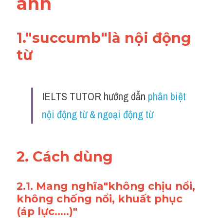
anh
Adv
Cách dùng từ
1."succumb"là nội động 
từ
Từ vựng theo tiền tố
Task 1
IELTS TUTOR hướng dẫn 
phân biệt 
Ngân hàng đề thi máy
nội động từ & ngoại động từ 
Phân biệt từ
Report đề thi thật IELTS
2. Cách dùng 
Advice
2.1. Mang nghĩa"không chịu nổi, 
IELTS Advice
không chống nổi, khuất phục 
(áp lực.....)"
Đề thi thật Task 2