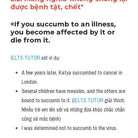
được bệnh tật, chết"
=If you succumb to an illness, 
you become affected by it or 
die from it. 
IELTS TUTOR
 xét ví dụ:
A few years later, Katya succumbed to cancer in 
London. 
Several children have measles, and the others are 
bound to succumb to it. (
IELTS TUTOR
 giải thích: 
Nhiều trẻ em lên sởi và những đứa khác chắc chắn 
cũng sẽ mắc bệnh)
I was determined not to succumb to the virus.