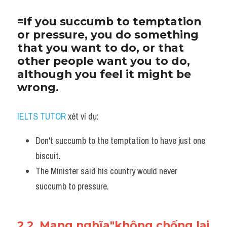
Listening
=If you succumb to temptation 
or pressure, you do something 
Speaking
that you want to do, or that 
other people want you to do, 
Writing
although you feel it might be 
Reading
wrong.
Homepage
IELTS TUTOR
 xét ví dụ:
Don't succumb to the temptation to have just one 
biscuit. 
The Minister said his country would never 
succumb to pressure.
2.2. Mang nghĩa"không chống lại 