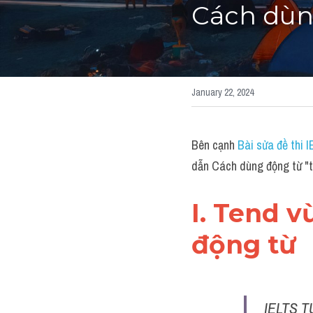
Cách dùn
January 22, 2024
Bên cạnh 
Bài sửa đề thi 
dẫn Cách dùng động từ "t
I. Tend v
động từ 
IELTS T