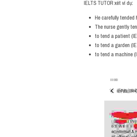
IELTS TUTOR xét ví dụ:
He carefully tended h
The nurse gently ten
to tend a patient (
to tend a garden (I
to tend a machine (