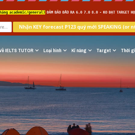
Về IELTS TUTOR
Loại hình
Kĩ năng
Target
Thời gi