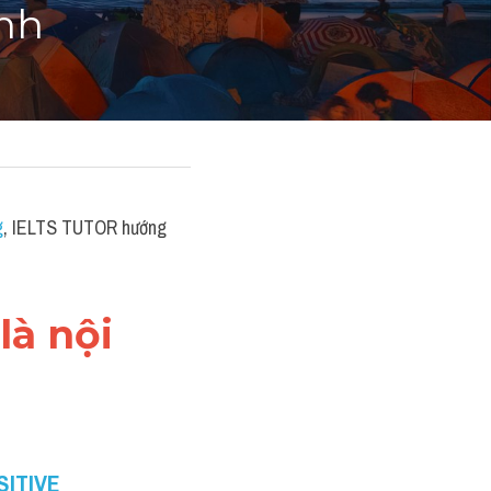
anh
g
, IELTS TUTOR hướng 
à nội 
ITIVE 