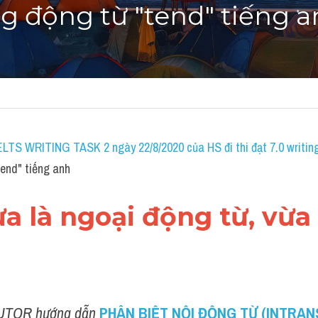
g động từ "tend" tiếng 
IELTS WRITING TASK 2 ngày 22/8/2020 của HS đi thi đạt 7.0 writin
end" tiếng anh
ừa là ngoại động từ, vừa l
UTOR hướng dẫn 
PHÂN BIỆT NỘI ĐỘNG TỪ (INTRANS