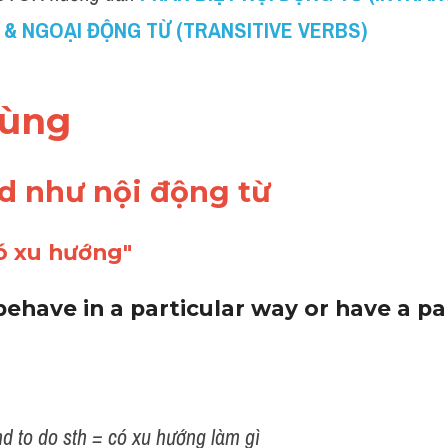
 & NGOẠI ĐỘNG TỪ (TRANSITIVE VERBS)
dùng 
d như nội động từ 
ó xu hướng"
 behave in a particular way or have a par
d to do sth = có xu hướng làm gì 