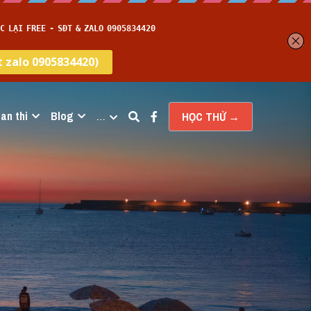
an thi
Blog
…
HỌC THỬ →