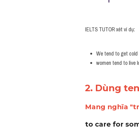
IELTS TUTOR xét ví dụ:
We tend to get cold 
women tend to live 
2. Dùng te
Mang nghĩa "tr
to care for s