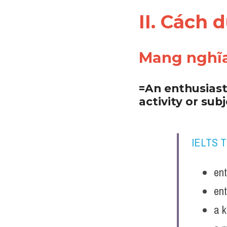
II. Cách 
Mang nghĩa
=An enthusiast 
activity or sub
IELTS 
ent
ent
a k