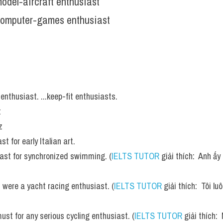
odel-aircraft enthusiast 
computer-games enthusiast
enthusiast. ...keep-fit enthusiasts.
 
  
 for early Italian art.
iast for synchronized swimming. (
IELTS TUTOR
 giải thích:  Anh ấ
 were a yacht racing enthusiast. (
IELTS TUTOR
 giải thích:  Tôi l
st for any serious cycling enthusiast. (
IELTS TUTOR
 giải thích: 