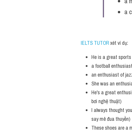
a m
a 
IELTS TUTOR
 xét ví dụ:
He is a great sports 
a football enthusiast
an enthusiast of jazz
She was an enthusiast
He's a great enthus
bơi nghệ thuật)
I always thought you
say mê đua thuyền)
These shoes are a mu