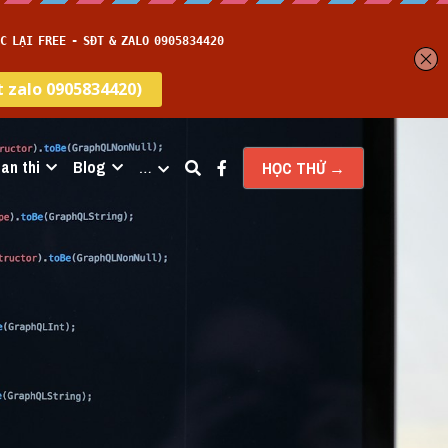
an thi
Blog
…
HỌC THỬ →