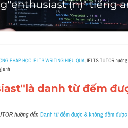
"enthusiast (n)" tiếng 
ƠNG PHÁP HỌC IELTS WRITING HIỆU QUẢ
, IELTS TUTOR hướng 
ng anh
siast"là danh từ đếm đư
UTOR hướng dẫn 
Danh từ đếm được & không đếm được 