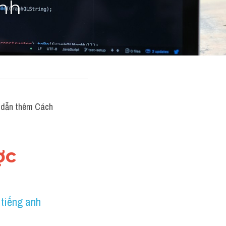
anh
dẫn thêm Cách 
ợc
tiếng anh