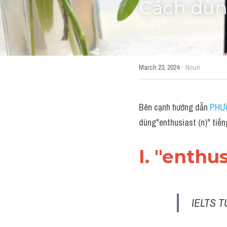
Cách dùng
·
March 23, 2024
Noun
Bên cạnh hướng dẫn 
PHƯ
dùng"enthusiast (n)" tiế
I. "enthu
IELTS T