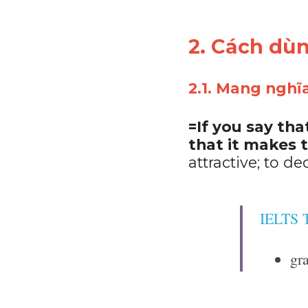
2. Cách dù
2.1. Mang ngh
=If you say th
that it makes 
attractive; to d
IELTS
gr