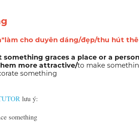
ng 
ĩa"làm cho duyên dáng/đẹp/thu hút th
at something graces a place or a person
them more attractive/
to make somethin
ecorate something
 TUTOR
 lưu ý:
ace something