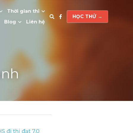
Thời gian thi
HỌC THỬ →
Blog
Liên hệ
anh
đi thi đạt 7.0 