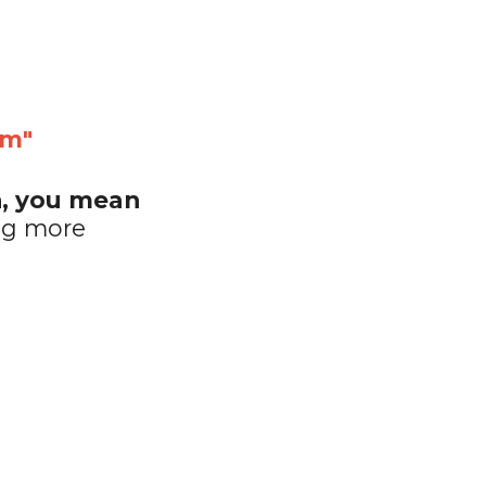
êm"
, you mean 
g more 