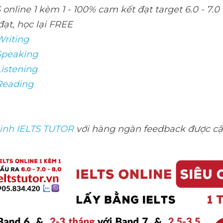
online 1 kèm 1 - 100% cam kết đạt target 6.0 - 7.0 
đạt, học lại FREE
Writing 
Speaking 
Listening
 Reading
sinh IELTS TUTOR 
với hàng ngàn feedback được c