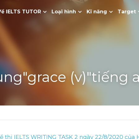
Về IELTS TUTOR
Loại hình
Kĩ năng
Target
ng"grace (v)"tiếng 
ề thi IELTS WRITING TASK 2 ngày 22/8/2020 của HS 