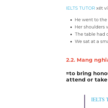
IELTS TUTOR
 xét v
He went to the 
Her shoulders 
The table had 
We sat at a sma
2.2. Mang nghĩ
=to bring hono
attend or take
IELTS