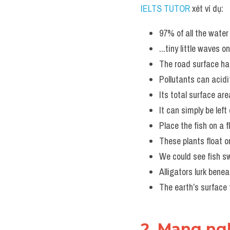
IELTS TUTOR
 xét ví dụ:
97% of all the water 
...tiny little waves o
The road surface ha
Pollutants can acidi
Its total surface a
It can simply be left
Place the fish on a f
These plants float o
We could see fish s
Alligators lurk bene
The earth’s surface 
2. Mang ngh