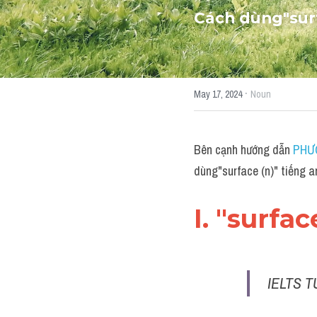
Cách dùng"
sur
·
May 17, 2024
Noun
Bên cạnh hướng dẫn 
PHƯ
dùng"surface (n)" tiếng a
I. "surfa
IELTS T