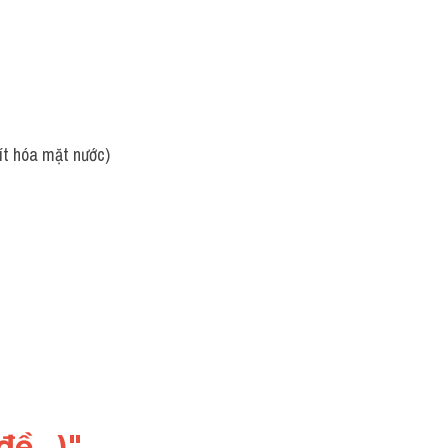
xít hóa mặt nước)
ề...)"