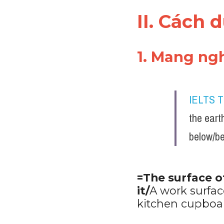
II. Cách 
1. Mang ng
IELTS 
the eart
below/be
=The surface of
it/
A work surface
kitchen cupboa