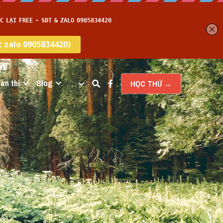
an thi
Blog
…
HỌC THỬ →