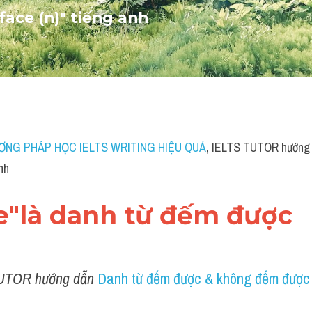
face
 (n)" tiếng anh
ƠNG PHÁP HỌC IELTS WRITING HIỆU QUẢ
, IELTS TUTOR hướng 
nh
ce"là danh từ đếm được 
UTOR hướng dẫn 
Danh từ đếm được & không đếm được 