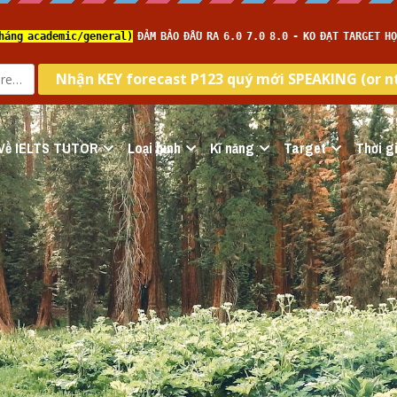
Về IELTS TUTOR
Loại hình
Kĩ năng
Target
Thời gi