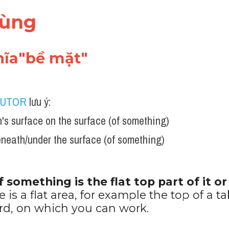
dùng 
hĩa"bề mặt"
TUTOR
 lưu ý:
h's surface on the surface (of something)
neath/under the surface (of something)
 something is the flat top part of it or
 is a flat area, for example the top of a tab
rd, on which you can work.