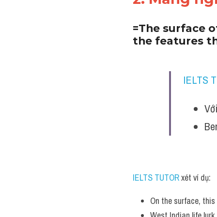
=The surface of
the features th
IELTS 
Với
Be
IELTS TUTOR
 xét ví dụ:
On the surface, this 
West Indian life lurk