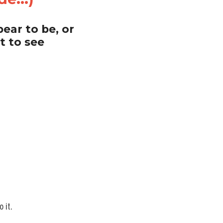
ear to be, or 
t to see
 it. 