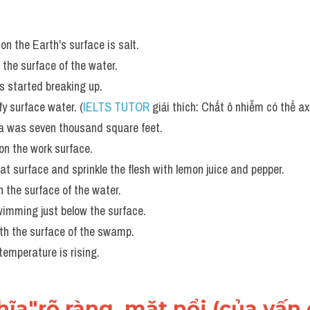
on the Earth's surface is salt. 
n the surface of the water. 
s started breaking up. 
fy surface water. (
IELTS TUTOR
 giải thích: Chất ô nhiễm có thể a
rea was seven thousand square feet.
 on the work surface. 
lat surface and sprinkle the flesh with lemon juice and pepper.
n the surface of the water. 
wimming just below the surface. 
ath the surface of the swamp. 
temperature is rising.
ĩa"rõ ràng, mặt nổi (của vấn đ