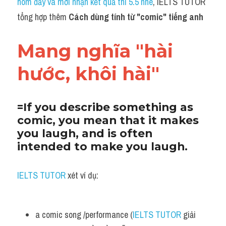
hôm đấy và mới nhận kết quả thi 5.5 nhé
, IELTS TUTOR 
Grammar
tổng hợp thêm 
Cách dùng tính từ "
comic" tiếng anh
Collocation
Mang nghĩa "hài 
Cách paraphrase
hước, khôi hài"
Part 2
Noun
=If you describe something as 
comic, you mean that it makes 
Verb
you laugh, and is often 
Cấu trúc câu
intended to make you laugh.
Giải đề THPT
IELTS TUTOR 
xét ví dụ:
Report đề thi thật IELTS GENERAL
Đề thi thật Task 1
a comic song /performance (
IELTS TUTOR
 giải 