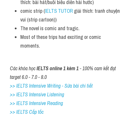
thích: bài hát/buổi biểu diễn hài hước)
Adv
comic strip (
IELTS TUTOR
 giải thích: tranh chuyện 
Cách dùng từ
vui (strip cartoon))
The novel is comic and tragic. 
Từ vựng theo tiền tố
Most of these trips had exciting or comic 
moments.
Task 1
Ngân hàng đề thi máy
Các khóa học 
IELTS online 1 kèm 1
 - 100% cam kết đạt 
Phân biệt từ
target 6.0 - 7.0 - 8.0
>> IELTS Intensive Writing - Sửa bài chi tiết
Report đề thi thật IELTS
>> IELTS Intensive Listening
Advice
>> IELTS Intensive Reading
>> IELTS Cấp tốc
IELTS Advice
Đề thi thật Task 2