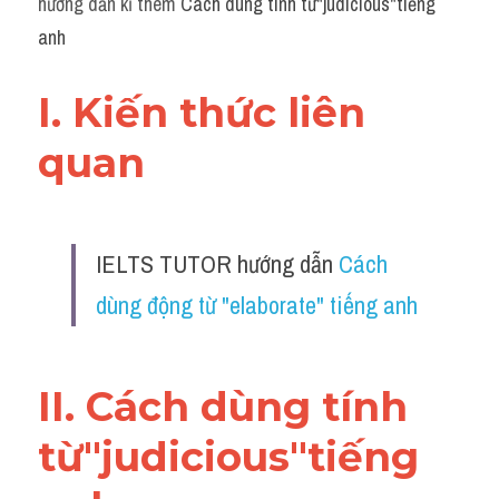
hướng dẫn kĩ thêm 
Cách dùng tính từ"judicious"tiếng 
Grammar
anh
Collocation
I. Kiến thức liên 
Cách paraphrase
quan 
Part 2
Noun
IELTS TUTOR hướng dẫn 
Cách 
Verb
dùng động từ "elaborate" tiếng anh
Cấu trúc câu
Giải đề THPT
II. Cách dùng tính 
Report đề thi thật IELTS GENERAL
từ"judicious"tiếng 
Đề thi thật Task 1