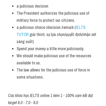
a judicious decision
Listening
The President authorizes the judicious use of 
Speaking
military force to protect our citizens.
a judicious choice /decision /remark (
IELTS 
Writing
TUTOR
 giải thích: sự lựa chọn/quyết định/nhận xét 
Reading
sáng suốt)
Spend your money a little more judiciously. 
Homepage
We should make judicious use of the resources 
available to us. 
The law allows for the judicious use of force in 
some situations.
Các khóa học IELTS online 1 kèm 1 - 100% cam kết đạt 
target 6.0 - 7.0 - 8.0