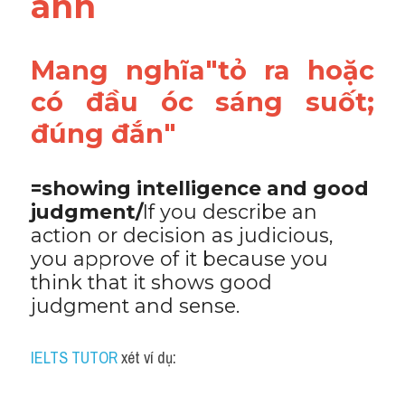
anh
Adv
Cách dùng từ
Mang nghĩa"tỏ ra hoặc 
có đầu óc sáng suốt; 
Từ vựng theo tiền tố
đúng đắn"
Task 1
Ngân hàng đề thi máy
=showing intelligence and good 
judgment/
If you describe an 
Phân biệt từ
action or decision as judicious, 
you approve of it because you 
Report đề thi thật IELTS
think that it shows good 
judgment and sense.
Advice
IELTS Advice
IELTS TUTOR
 xét ví dụ:
Đề thi thật Task 2