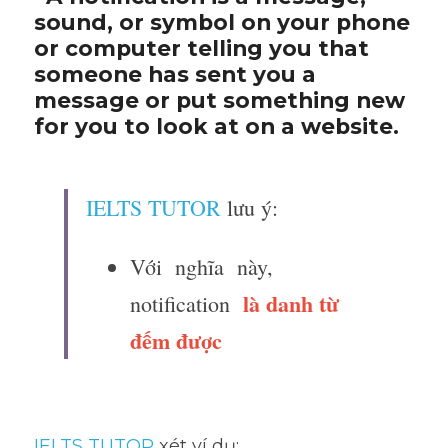
sound, or symbol on your phone 
or computer telling you that 
someone has sent you a 
message or put something new 
for you to look at on a website.
IELTS TUTOR
 lưu ý:
Với  nghĩa  này, 
 là danh từ 
notification 
đếm được 
IELTS TUTOR
 xét ví dụ: