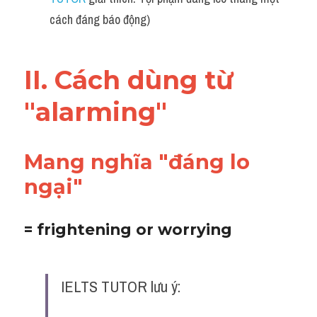
cách đáng báo động)
Listening
Speaking
II. Cách dùng từ 
Writing
"
alarming"
Reading
Homepage
Mang nghĩa "đáng lo 
ngại"
= frightening or worrying
IELTS TUTOR lưu ý: