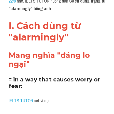
22/8
 nhé, IELTS TUTOR hướng dẫn 
Cách dùng trạng từ 
Grammar
"
alarmingly" tiếng anh
Collocation
I. Cách dùng từ 
Cách paraphrase
"
alarmingly"
Part 2
Noun
Mang nghĩa "đáng lo 
Verb
ngại"
Cấu trúc câu
= in a way that causes worry or 
Giải đề THPT
fear:
Report đề thi thật IELTS GENERAL
IELTS TUTOR 
xét ví dụ:
Đề thi thật Task 1