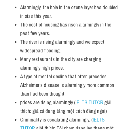
Adv
Alarmingly, the hole in the ozone layer has doubled 
in size this year. 
Cách dùng từ
The cost of housing has risen alarmingly in the 
Từ vựng theo tiền tố
past few years. 
The river is rising alarmingly and we expect 
Task 1
widespread flooding. 
Ngân hàng đề thi máy
Many restaurants in the city are charging 
alarmingly high prices. 
Phân biệt từ
A type of mental decline that often precedes 
Alzheimer's disease is alarmingly more common 
Report đề thi thật IELTS
than had been thought.
Advice
prices are rising alarmingly (
IELTS TUTOR
 giải 
thích: giá cả đang tăng một cách đáng ngại)
IELTS Advice
Criminality is escalating alarmingly. (
IELTS 
Đề thi thật Task 2
TUTOR
 giải thích: Tội phạm đang leo thang một 