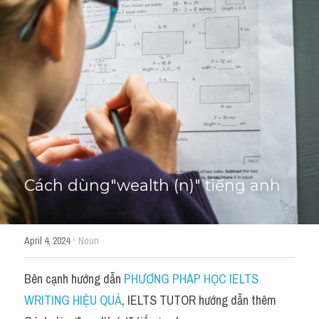
Cách diễn đạt
IELTS Videos - Ebook
HỌC THỬ →
Điểm báo
Adj
Idiom
Cách dùng"wealth (n)" tiếng anh
Khác
Từ vựng theo topic
·
April 4, 2024
Noun
Từ vựng theo Topic
Bên cạnh hướng dẫn 
PHƯƠNG PHÁP HỌC IELTS 
Vocabulary - Grammar
WRITING HIỆU QUẢ
, IELTS TUTOR hướng dẫn thêm 