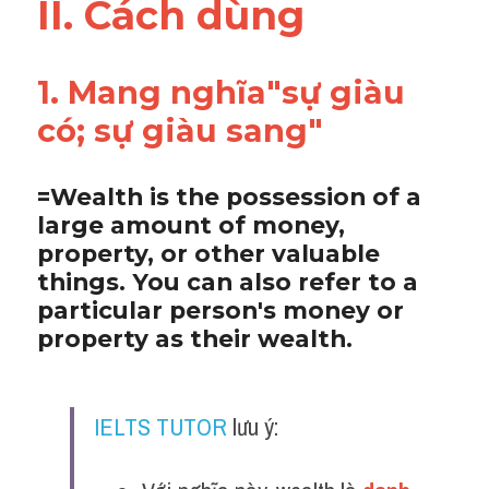
II. Cách dùng 
Adv
Cách dùng từ
1. Mang nghĩa"sự giàu 
Từ vựng theo tiền tố
có; sự giàu sang"
Task 1
=Wealth is the possession of a 
Ngân hàng đề thi máy
large amount of money, 
property, or other valuable 
Phân biệt từ
things. You can also refer to a 
particular person's money or 
Report đề thi thật IELTS
property as their wealth.
Advice
IELTS Advice
IELTS TUTOR
 lưu ý:
Đề thi thật Task 2