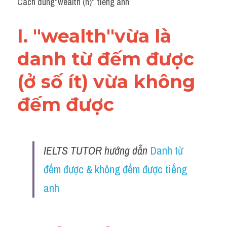
Cách dùng"wealth (n)" tiếng anh
Grammar
Collocation
I. "wealth"vừa là 
Cách paraphrase
danh từ đếm được 
Part 2
(ở số ít) vừa không 
Noun
đếm được 
Verb
Cấu trúc câu
IELTS TUTOR hướng dẫn 
Danh từ 
Giải đề THPT
đếm được & không đếm được tiếng 
anh
Report đề thi thật IELTS GENERAL
Đề thi thật Task 1