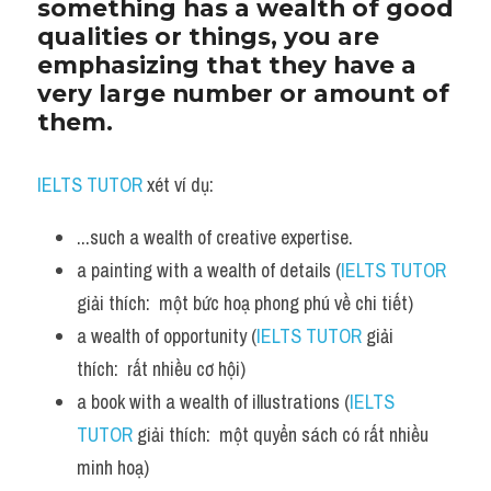
something has a wealth of good 
qualities or things, you are 
emphasizing that they have a 
very large number or amount of 
them.
IELTS TUTOR
 xét ví dụ:
...such a wealth of creative expertise. 
a painting with a wealth of details (
IELTS TUTOR
giải thích:  một bức hoạ phong phú về chi tiết)
a wealth of opportunity (
IELTS TUTOR
 giải 
thích:  rất nhiều cơ hội)
a book with a wealth of illustrations (
IELTS 
TUTOR
 giải thích:  một quyển sách có rất nhiều 
minh hoạ)