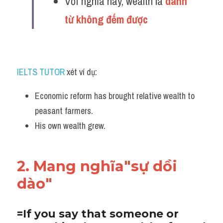
Với nghĩa này, wealth là 
danh 
Listening
từ không đếm được 
Speaking
Writing
IELTS TUTOR
 xét ví dụ:
Reading
Economic reform has brought relative wealth to 
Homepage
peasant farmers. 
His own wealth grew.
2. Mang nghĩa"sự dồi 
dào"
=If you say that someone or 