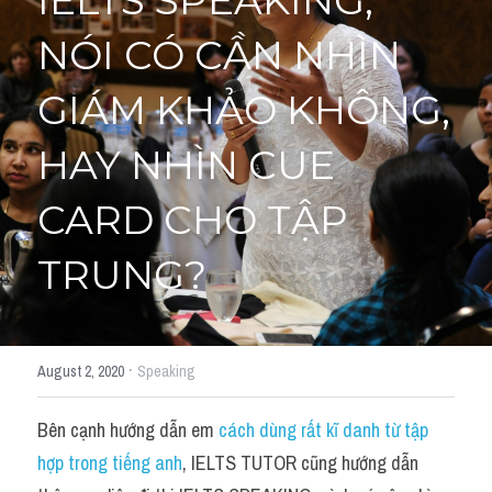
IELTS SPEAKING, 
NÓI CÓ CẦN NHÌN 
Cách diễn đạt
IELTS Videos - Ebook
GIÁM KHẢO KHÔNG, 
HỌC THỬ →
Điểm báo
HAY NHÌN CUE 
Adj
CARD CHO TẬP 
Idiom
TRUNG?
Khác
Từ vựng theo topic
·
August 2, 2020
Speaking
Từ vựng theo Topic
Bên cạnh hướng dẫn em 
cách dùng rất kĩ danh từ tập 
Vocabulary - Grammar
hợp trong tiếng anh
, IELTS TUTOR cũng hướng dẫn 