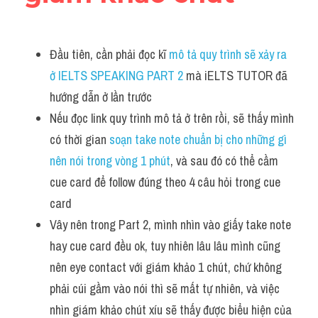
Listening
Đầu tiên, cần phải đọc kĩ 
mô tả quy trình sẽ xảy ra 
Speaking
ở IELTS SPEAKING PART 2
 mà iELTS TUTOR đã 
Writing
hướng dẫn ở lần trước
Nếu đọc link quy trình mô tả ở trên rồi, sẽ thấy mình 
Reading
có thời gian
 soạn take note chuẩn bị cho những gì 
Homepage
nên nói trong vòng 1 phút
, và sau đó có thể cầm 
cue card để follow đúng theo 4 câu hỏi trong cue 
card 
Vây nên trong Part 2, mình nhìn vào giấy take note 
hay cue card đều ok, tuy nhiên lâu lâu mình cũng 
nên eye contact với giám khảo 1 chút, chứ không 
phải cúi gầm vào nói thì sẽ mất tự nhiên, và việc 
nhìn giám khảo chút xíu sẽ thấy được biểu hiện của 