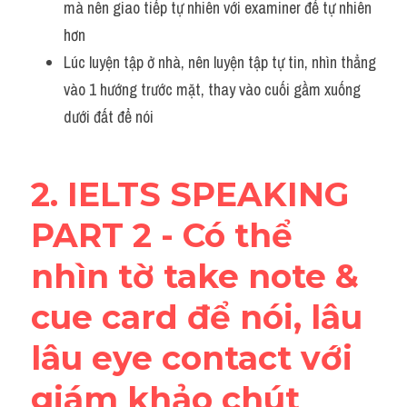
mà nên giao tiếp tự nhiên với examiner để tự nhiên 
Adv
hơn
Cách dùng từ
Lúc luyện tập ở nhà, nên luyện tập tự tin, nhìn thẳng 
vào 1 hướng trước mặt, thay vào cuối gầm xuống 
Từ vựng theo tiền tố
dưới đất để nói 
Task 1
Ngân hàng đề thi máy
2. IELTS SPEAKING 
PART 2 - Có thể 
Phân biệt từ
nhìn tờ take note & 
Report đề thi thật IELTS
cue card để nói, lâu 
Advice
lâu eye contact với 
IELTS Advice
giám khảo chút 
Đề thi thật Task 2