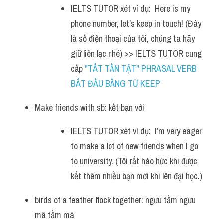
IELTS TUTOR xét ví dụ:  Here is my 
phone number, let’s keep in touch! (Đây 
là số điện thoại của tôi, chúng ta hãy 
giữ liên lạc nhé) >> IELTS TUTOR cung 
cấp 
"TẤT TẦN TẬT" PHRASAL VERB 
BẮT ĐẦU BẰNG TỪ KEEP 
Make friends with sb: kết bạn với
IELTS TUTOR xét ví dụ:  I’m very eager 
to make a lot of new friends when I go 
to university. (Tôi rất háo hức khi được 
kết thêm nhiều bạn mới khi lên đại học.)
birds of a feather flock together: ngưu tầm ngưu 
mã tầm mã 