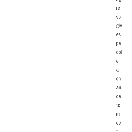
re
ss 
giv
es 
pe
opl
e 
a 
ch
an
ce 
to 
m
ee
t 