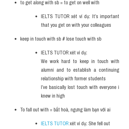
to get along with sb = to get on well with
IELTS TUTOR xét ví dụ: It’s important 
that you get on with your colleagues
keep in touch with sb # lose touch with sb 
IELTS TUTOR xét ví dụ:
We work hard to keep in touch with 
alumni and to establish a continuing 
relationship with former students
I’ve basically lost touch with everyone i 
knew in high
To fall out with = bất hoà, ngưng làm bạn với ai
IELTS TUTOR 
xét ví dụ: She fell out 