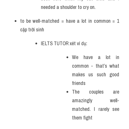
needed a shoulder to cry on.
to be well-matched = have a lot in common = 1 
cặp trời sinh
IELTS TUTOR xét ví dụ:
We have a lot in 
common - that’s what 
makes us such good 
friends
The couples are 
amazingly well-
matched. I rarely see 
them fight