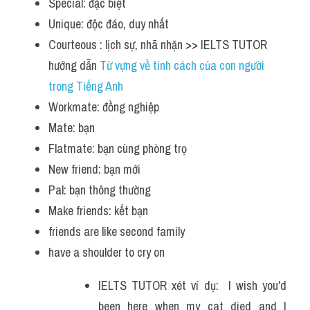
Special: đặc biệt
Listening
Unique: độc đáo, duy nhất
Courteous : lịch sự, nhã nhặn >> IELTS TUTOR 
Speaking
hướng dẫn 
Từ vựng về tính cách của con người 
Writing
trong Tiếng Anh
Workmate: đồng nghiệp
Reading
Mate: bạn
Flatmate: bạn cùng phòng trọ
Homepage
New friend: bạn mới
Pal: bạn thông thường
Make friends: kết bạn
friends are like second family
have a shoulder to cry on 
IELTS TUTOR xét ví dụ:  I wish you'd 
been here when my cat died and I 