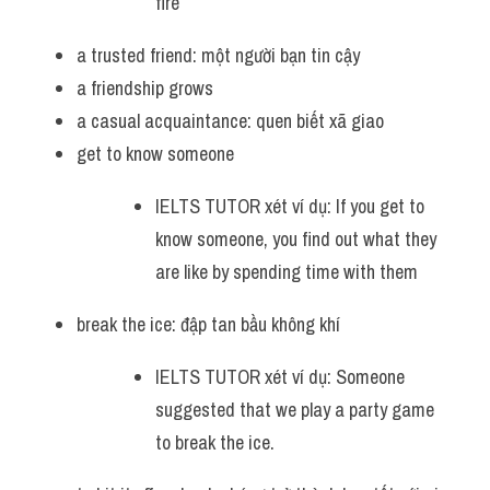
fire 
a trusted friend: một người bạn tin cậy
a friendship grows
a casual acquaintance: quen biết xã giao
get to know someone 
IELTS TUTOR xét ví dụ: If you get to 
know someone, you find out what they 
are like by spending time with them
break the ice: đập tan bầu không khí 
IELTS TUTOR xét ví dụ: Someone 
suggested that we play a party game 
to break the ice.