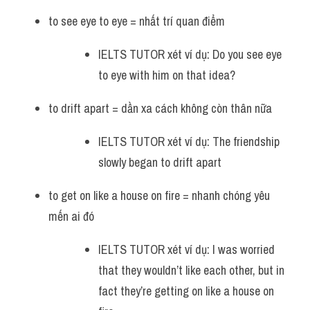
to see eye to eye = nhất trí quan điểm 
IELTS TUTOR xét ví dụ: Do you see eye 
to eye with him on that idea?
to drift apart = dần xa cách không còn thân nữa 
IELTS TUTOR xét ví dụ: The friendship 
slowly began to drift apart
to get on like a house on fire = nhanh chóng yêu 
mến ai đó 
IELTS TUTOR xét ví dụ: I was worried 
that they wouldn’t like each other, but in 
fact they’re getting on like a house on 