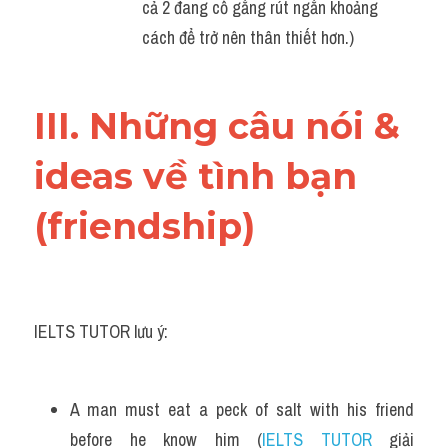
cả 2 đang cố gắng rút ngắn khoảng 
cách để trở nên thân thiết hơn.)
III. Những câu nói & 
ideas về tình bạn 
(friendship)
IELTS TUTOR lưu ý:
A man must eat a peck of salt with his friend 
before he know him (
IELTS TUTOR
 giải 