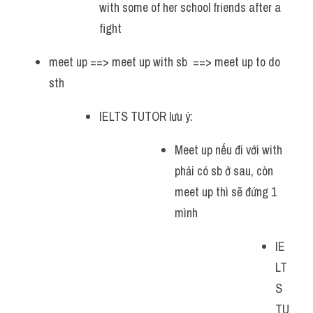
with some of her school friends after a 
fight
meet up ==> meet up with sb  ==> meet up to do 
sth
IELTS TUTOR lưu ý: 
Meet up nếu đi với with 
phải có sb ở sau, còn 
meet up thì sẽ đứng 1 
mình
IE
LT
S 
TU