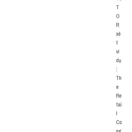
T
O
R 
xé
t 
ví 
dụ
:
Th
e 
Re
tai
l 
Co
ng