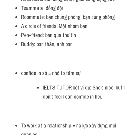
Teammate: đồng đội
Roommate: bạn chung phòng, bạn cùng phòng
A circle of friends: Một nhóm bạn
Pen-friend: bạn qua thư tín
Buddy: bạn thân, anh bạn
confide in sb = nhỏ to tâm sự
IELTS TUTOR xét ví dụ: She's nice, but I 
don't feel I can confide in her.
To work at a relationship = nỗ lực xây dựng mối 
quan hệ