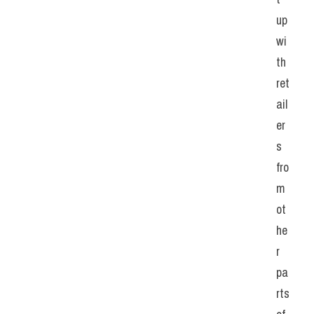
up 
wi
th 
ret
ail
er
s 
fro
m 
ot
he
r 
pa
rts 