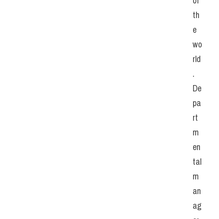
of 
th
e 
wo
rld
.
De
pa
rt
m
en
tal 
m
an
ag