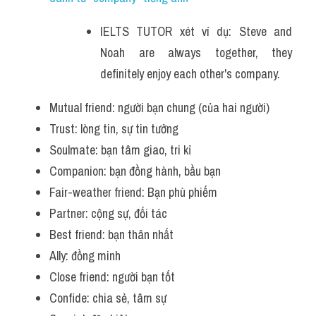
Adv
IELTS TUTOR xét ví dụ: 
Steve and 
Cách dùng từ
Noah are always together, they 
definitely enjoy each other's company.
Từ vựng theo tiền tố
Mutual friend: người bạn chung (của hai người)
Task 1
Trust: lòng tin, sự tin tưởng
Ngân hàng đề thi máy
Soulmate: bạn tâm giao, tri kỉ
Companion: bạn đồng hành, bầu bạn
Phân biệt từ
Fair-weather friend: Bạn phù phiếm
Report đề thi thật IELTS
Partner: cộng sự, đối tác
Best friend: bạn thân nhất
Advice
Ally: đồng minh
IELTS Advice
Close friend: người bạn tốt
Confide: chia sẻ, tâm sự
Đề thi thật Task 2