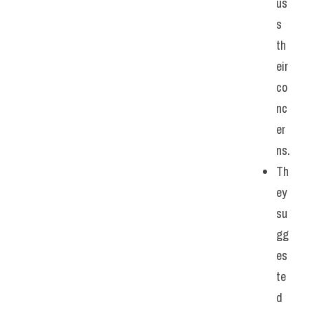
us
s 
th
eir 
co
nc
er
ns.
Th
ey 
su
gg
es
te
d 