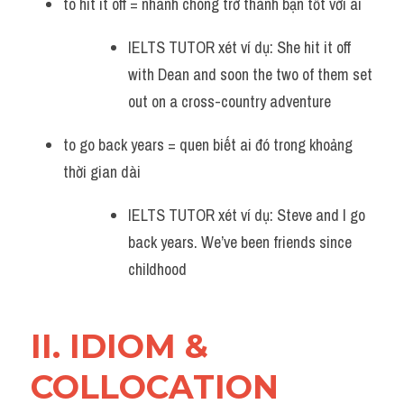
to hit it off = nhanh chóng trở thành bạn tốt với ai 
IELTS TUTOR xét ví dụ: She hit it off 
with Dean and soon the two of them set 
out on a cross-country adventure 
to go back years = quen biết ai đó trong khoảng 
thời gian dài 
IELTS TUTOR xét ví dụ: Steve and I go 
back years. We’ve been friends since 
childhood 
II. IDIOM & 
COLLOCATION 