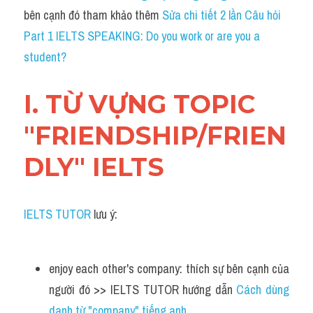
Grammar
bên cạnh đó tham khảo thêm 
Sửa chi tiết 2 lần Câu hỏi 
Part 1 IELTS SPEAKING: ​Do you work or are you a 
Collocation
student?
Cách paraphrase
I. TỪ VỰNG TOPIC 
Part 2
"FRIENDSHIP/FRIEN
Noun
DLY" IELTS
Verb
Cấu trúc câu
IELTS TUTOR
 lưu ý:
Giải đề THPT
Report đề thi thật IELTS GENERAL
enjoy each other's company: thích sự bên cạnh của 
người đó >> IELTS TUTOR hướng dẫn 
Cách dùng 
Đề thi thật Task 1
danh từ "company" tiếng anh