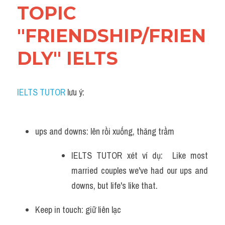
TOPIC 
"FRIENDSHIP/FRIEN
DLY" IELTS
IELTS TUTOR
 lưu ý:
ups and downs: lên rồi xuống, thăng trầm
IELTS TUTOR xét ví dụ:  Like most 
married couples we've had our ups and 
downs, but life's like that.
Keep in touch: giữ liên lạc