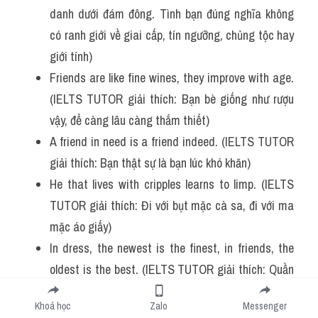
danh dưới đám đông. Tình bạn đúng nghĩa không 
có ranh giới về giai cấp, tín ngưỡng, chủng tộc hay 
giới tính)
Friends are like fine wines, they improve with age. 
(IELTS TUTOR giải thích: Bạn bè giống như rượu 
vậy, để càng lâu càng thắm thiết)
A friend in need is a friend indeed. (IELTS TUTOR 
giải thích: Bạn thật sự là bạn lúc khó khăn)
He that lives with cripples learns to limp. (IELTS 
TUTOR giải thích: Đi với bụt mặc cà sa, đi với ma 
mặc áo giấy)
In dress, the newest is the finest, in friends, the 
oldest is the best. (IELTS TUTOR giải thích: Quần 
áo mới nhất là đẹp nhất, bạn bè cũ nhất là thân 
Khoá học
Zalo
Messenger
nhất)