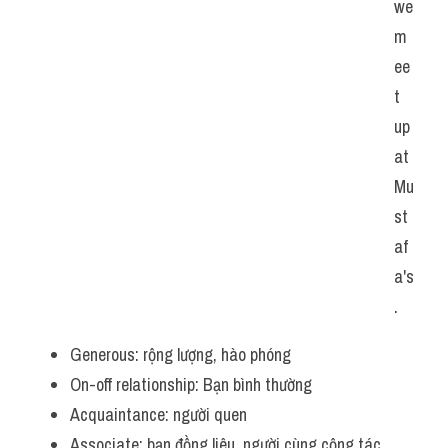
we 
m
ee
t 
up 
at 
Mu
st
af
a's
.
Generous: rộng lượng, hào phóng
On-off relationship: Bạn bình thường
Acquaintance: người quen
Associate: bạn đồng liêu, người cùng cộng tác