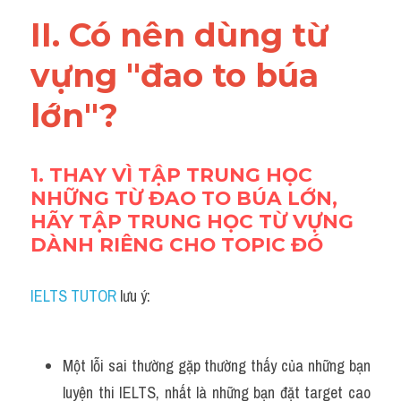
Adv
II. Có nên dùng từ 
Cách dùng từ
vựng "đao to búa 
Từ vựng theo tiền tố
lớn"?
Task 1
1. THAY VÌ TẬP TRUNG HỌC 
Ngân hàng đề thi máy
NHỮNG TỪ ĐAO TO BÚA LỚN, 
HÃY TẬP TRUNG HỌC TỪ VỰNG 
Phân biệt từ
DÀNH RIÊNG CHO TOPIC ĐÓ 
Report đề thi thật IELTS
IELTS TUTOR
 lưu ý:
Advice
IELTS Advice
Một lỗi sai thường gặp thường thấy của những bạn 
Đề thi thật Task 2
luyện thi IELTS, nhất là những bạn đặt target cao 