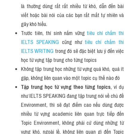
là thường dùng rất rất nhiều từ khó, dẫn đến bài 
Listening
viết hoặc bài nói của các bạn rất mất tự nhiên và 
Speaking
gây khó hiểu. 
Trước tiên, thí sinh nắm vững 
tiêu chí chấm thi 
Writing
IELTS SPEAKING
 cũng như 
tiêu chí chấm thi 
Reading
IELTS WRITING
 trong đó sẽ đặc biệt lưu ý đến việc 
học từ vựng tập trung cho từng topics
Homepage
Không tập trung học những từ vựng quá khó, quá ít 
gặp, không liên quan vào một topic cụ thể nào đó 
Tập trung học từ vựng theo từng topics
, ví dụ 
như IELTS SPEAKING đang tập trung nói về chủ đề 
Environment, thì sẽ đạt điểm cao nếu dùng được 
nhiều từ vựng academic liên quan trực tiếp đến 
Topic Environment, không phải cứ dùng những từ 
vựng khó, ngoài lề, không liên quan gì đến Topic 