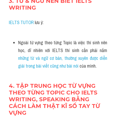
3. TỪ & NGỮ NÊN BIẾT IELTS 
WRITING
IELTS TUTOR
 lưu ý:
Ngoài từ vựng theo từng Topic là việc thí sinh nên 
học, dĩ nhiên với IELTS thí sinh cần phải nắm 
những từ và ngữ cơ bản, thường xuyên được diễn 
giải trong bài viết cũng như bài nói 
của mình.
4. TẬP TRUNG HỌC TỪ VỰNG 
THEO TỪNG TOPIC CHO IELTS 
WRITING, SPEAKING BẰNG 
CÁCH LÀM THẬT KĨ SỔ TAY TỪ 
VỰNG