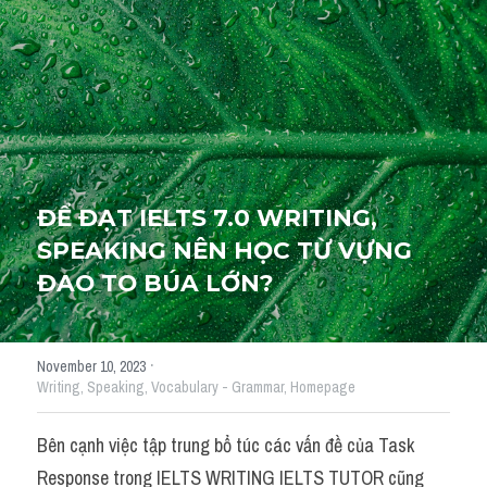
Cách diễn đạt
IELTS Videos - Ebook
HỌC THỬ →
Điểm báo
Adj
ĐỂ ĐẠT IELTS 7.0 WRITING, 
Idiom
SPEAKING NÊN HỌC TỪ VỰNG 
ĐAO TO BÚA LỚN?
Khác
Từ vựng theo topic
·
November 10, 2023
Writing,
Speaking,
Vocabulary - Grammar,
Homepage
Từ vựng theo Topic
Bên cạnh việc tập trung bổ túc các vấn đề của Task 
Vocabulary - Grammar
Response trong IELTS WRITING IELTS TUTOR cũng 