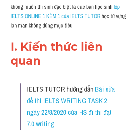
Grammar
không muốn thí sinh đặc biệt là các bạn học sinh 
lớp 
IELTS ONLINE 1 KÈM 1 của IELTS TUTOR 
học từ vựng 
Collocation
lan man không đúng mục tiêu
Cách paraphrase
I. Kiến thức liên 
Part 2
quan 
Noun
Verb
IELTS TUTOR hướng dẫn 
Bài sửa 
Cấu trúc câu
đề thi IELTS WRITING TASK 2 
Giải đề THPT
ngày 22/8/2020 của HS đi thi đạt 
Report đề thi thật IELTS GENERAL
7.0 writing
Đề thi thật Task 1