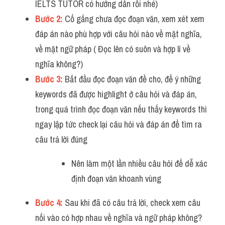
IELTS TUTOR có hướng dẫn rồi nhé) 
Listening
Bước 2:
 Cố gắng chưa đọc đoạn văn, xem xét xem 
đáp án nào phù hợp với câu hỏi nào về mặt nghĩa, 
Speaking
về mặt ngữ pháp ( Đọc lên có suôn và hợp lí về 
Writing
nghĩa không?)
Bước 3: 
Bắt đầu đọc đoạn văn đề cho, để ý những 
Reading
keywords đã được highlight ở câu hỏi và đáp án, 
Homepage
trong quá trình đọc đoạn văn nếu thấy keywords thì 
ngay lập tức check lại câu hỏi và đáp án để tìm ra 
câu trả lời đúng 
Nên làm một lần nhiều câu hỏi để dễ xác 
định đoạn văn khoanh vùng 
Bước 4:
 Sau khi đã có câu trả lời, check xem câu 
nối vào có hợp nhau về nghĩa và ngữ pháp không?