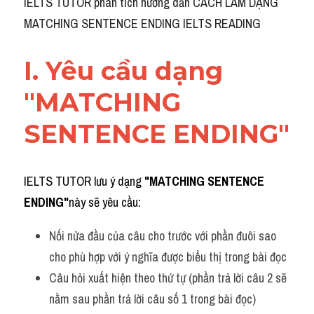
IELTS TUTOR phân tích hướng dẫn CÁCH LÀM DẠNG 
Grammar
MATCHING SENTENCE ENDING IELTS READING
Collocation
I. Yêu cầu dạng 
Cách paraphrase
"MATCHING 
Part 2
SENTENCE ENDING"
Noun
Verb
IELTS TUTOR lưu ý dạng 
"MATCHING SENTENCE 
Cấu trúc câu
ENDING"
này sẽ yêu cầu:
Giải đề THPT
Nối nửa đầu của câu cho trước với phần đuôi sao 
cho phù hợp với ý nghĩa được biểu thị trong bài đọc
Report đề thi thật IELTS GENERAL
Câu hỏi xuất hiện theo thứ tự (phần trả lời câu 2 sẽ 
Đề thi thật Task 1
nằm sau phần trả lời câu số 1 trong bài đọc) 