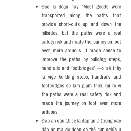
Đọc kĩ đoạn này “Most goods were 
transported along the paths that 
provide short-cuts up and down the 
hillsides, but the paths were a real 
safety risk and made the journey on foot 
even more arduous. It made sense to 
improve the paths by building steps, 
handrails and footbridges” —> sẽ thấy 
là việc building steps, handrails and 
footbridges sẽ làm giảm thiểu rủi ro vì 
the paths were a real safety risk and 
made the journey on foot even more 
arduous
Đáp án câu 10 sẽ là đáp án D (trong các 
đáp án mà dự đoán có thể hợp nghĩa ở 