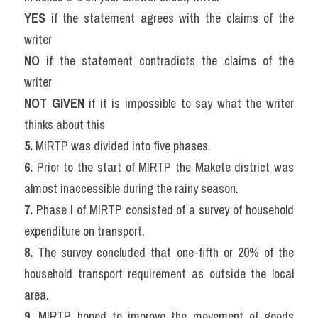
YES 
if the statement agrees with the claims of the 
writer
NO
 if the statement contradicts the claims of the 
writer
NOT GIVEN
 if it is impossible to say what the writer 
thinks about this
5.
 MIRTP was divided into five phases.
6.
 Prior to the start of MIRTP the Makete district was 
almost inaccessible during the rainy season.
7.
 Phase I of MIRTP consisted of a survey of household 
expenditure on transport.
8.
 The survey concluded that one-fifth or 20% of the 
household transport requirement as outside the local 
area.
9.
 MIRTP hoped to improve the movement of goods 