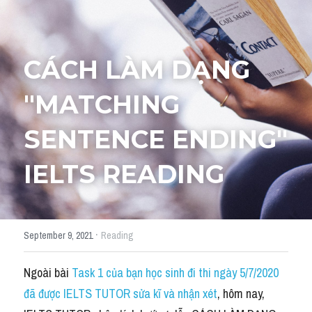
Cách diễn đạt
IELTS Videos - Ebook
CÁCH LÀM DẠNG 
HỌC THỬ →
Điểm báo
"MATCHING 
Adj
SENTENCE ENDING" 
Idiom
IELTS READING
Khác
Từ vựng theo topic
·
September 9, 2021
Reading
Từ vựng theo Topic
Ngoài 
bài
 Task 1 của bạn học sinh đi thi ngày 5/7/2020
Vocabulary - Grammar
đã được IELTS TUTOR sửa kĩ và nhận xét
, hôm nay, 