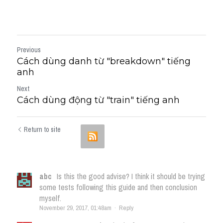
Previous
Cách dùng danh từ "breakdown" tiếng
anh
Next
Cách dùng động từ "train" tiếng anh
Return to site
abc
Is this the good advise? I think it should be trying
some tests following this guide and then conclusion
myself.
November 29, 2017, 01:48am
·
Reply