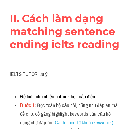
Adv
II. Cách làm dạng 
Cách dùng từ
matching sentence 
Từ vựng theo tiền tố
ending ielts reading
Task 1
Ngân hàng đề thi máy
Phân biệt từ
IELTS TUTOR lưu ý:
Report đề thi thật IELTS
Đề luôn cho nhiều options hơn cần điền 
Advice
Bước 1: 
Đọc toàn bộ câu hỏi, cũng như đáp án mà 
IELTS Advice
đề cho, cố gắng highlight keywords của câu hỏi 
cũng như đáp án (
Cách chọn từ khoá (keywords) 
Đề thi thật Task 2