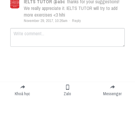
IELTS TUTOR @abc
thanks for your suggestions!
We really appreciate it. IELTS TUTOR will try to add
more exercises <3 hihi
November 29, 2017, 10:26am
·
Reply
Submit
Cancel
Khoá học
Zalo
Messenger