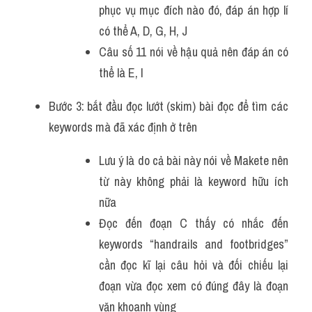
phục vụ mục đích nào đó, đáp án hợp lí 
có thể A, D, G, H, J
Câu số 11 nói về hậu quả nên đáp án có 
thể là E, I 
Bước 3: bắt đầu đọc lướt (skim) bài đọc để tìm các 
keywords mà đã xác định ở trên 
Lưu ý là do cả bài này nói về Makete nên 
từ này không phải là keyword hữu ích 
nữa 
Đọc đến đoạn C thấy có nhắc đến 
keywords “handrails and footbridges” 
cần đọc kĩ lại câu hỏi và đối chiếu lại 
đoạn vừa đọc xem có đúng đây là đoạn 
văn khoanh vùng 