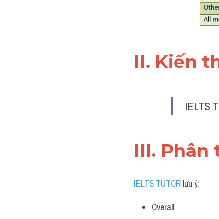
II. Kiến 
IELTS T
III. Phân 
IELTS TUTOR
 lưu ý:
Overall: 