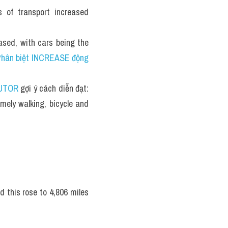
 of transport increased 
ased, with cars being the 
hân biệt INCREASE động 
TUTOR
 gợi ý cách diễn đạt: 
mely walking, bicycle and 
d this rose to 4,806 miles 