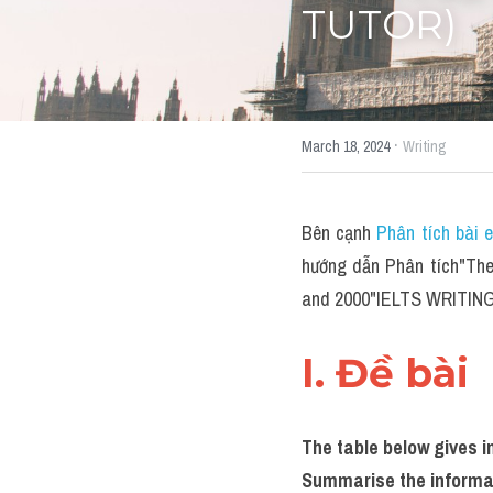
TUTOR)
·
March 18, 2024
Writing
Bên cạnh 
Phân tích bài 
hướng dẫn Phân tích"The 
and 2000"IELTS WRITIN
I. Đề bài 
The table below gives 
Summarise the informat