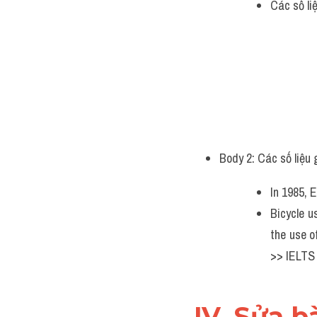
Các số li
Body 2: Các số liệu 
In 1985, E
Bicycle u
the use o
>> IELTS 
IV. Sửa b