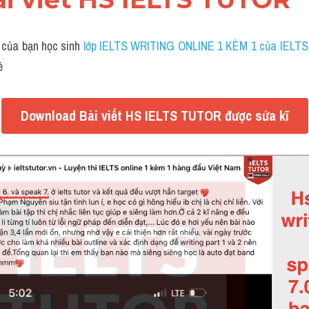
 của bạn học sinh
 lớp IELTS WRITING ONLINE 1 KÈM 1 của IELT
é
Download Bài viết HS IELTS TUTOR được sửa kĩ