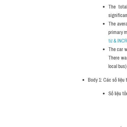
The tota
significa
The avera
primary m
từ & INC
The car w
There was
local bus)
Body 1: Các số liệu 
Số liệu tổ