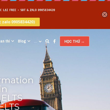
an thi
Blog
…
HỌC THỬ →
rmation 
n 
ELTS 
ELTS 