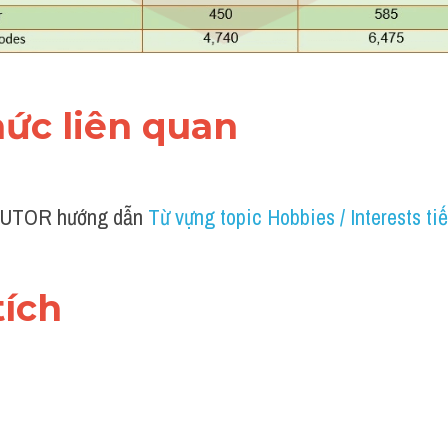
thức liên quan 
UTOR hướng dẫn 
Từ vựng topic Hobbies / Interests ti
tích 