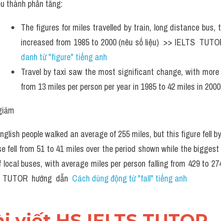
ệu thành phần tăng:
The figures for miles travelled by train, long distance bus,
increased from 1985 to 2000 (nêu số liệu)  >> IELTS  TUTO
danh từ "figure" tiếng anh
Travel by taxi saw the most significant change, with more 
from 13 miles per person per year in 1985 to 42 miles in 2000
giảm 
nglish people walked an average of 255 miles, but this figure fell by
se fell from 51 to 41 miles over the period shown while the bigge
f local buses, with average miles per person falling from 429 to 274
 TUTOR  hướng  dẫn  
Cách dùng động từ "fall" tiếng anh
ài viết HS IELTS TUTOR