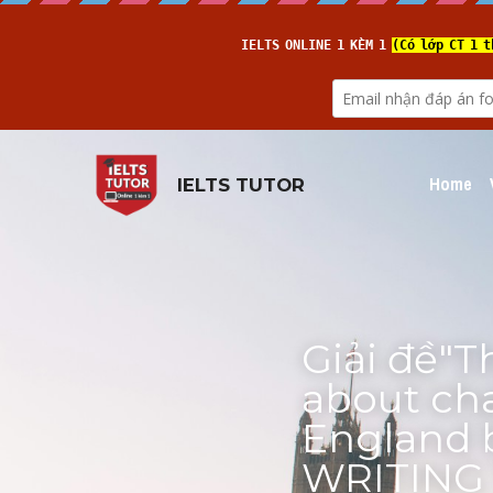
Home
IELTS TUTOR
Giải đề"T
about cha
England b
WRITING T