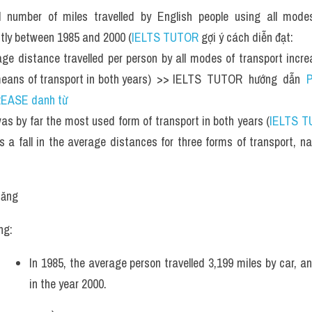
l number of miles travelled by English people using all modes
ntly between 1985 and 2000 (
IELTS TUTOR
 gợi ý cách diễn đạt: 
ge distance travelled per person by all modes of transport incre
eans of transport in both years)  >> IELTS  TUTOR  hướng  dẫn  
P
REASE danh từ
as by far the most used form of transport in both years (
IELTS 
 a fall in the average distances for three forms of transport, na
tăng 
ng: 
In 1985, the average person travelled 3,199 miles by car, an
in the year 2000. 