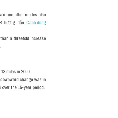
 taxi and other modes also 
R  hướng  dẫn  
Cách dùng 
than a threefold increase 
.
 18 miles in 2000. 
st downward change was in 
 over the 15-year period.  