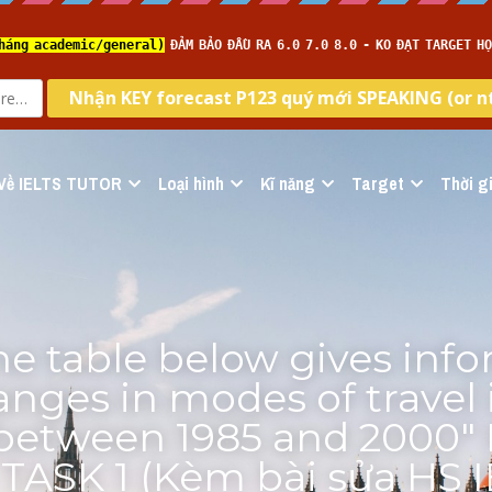
Về IELTS TUTOR
Loại hình
Kĩ năng
Target
Thời gi
he table below gives info
nges in modes of travel i
etween 1985 and 2000" I
ASK 1 (Kèm bài sửa HS I