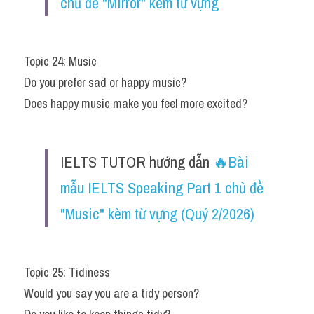
chủ đề "Mirror" kèm từ vựng​
Topic 24: Music
Do you prefer sad or happy music?
Does happy music make you feel more excited?
IELTS TUTOR hướng dẫn 
🔥Bài 
mẫu IELTS Speaking Part 1 chủ đề 
"Music" kèm từ vựng (Quý 2/2026)
Topic 25: Tidiness
Would you say you are a tidy person?