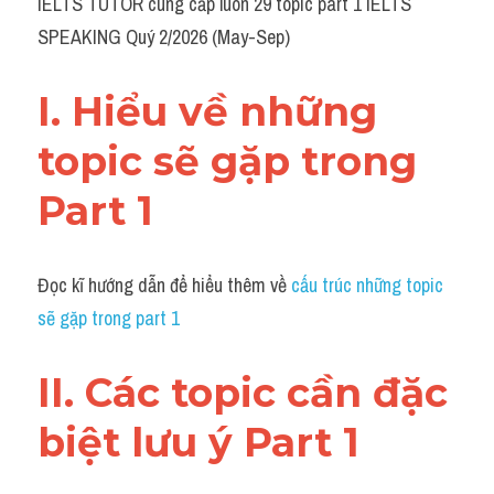
IELTS TUTOR cung cấp luôn 29 topic part 1 IELTS 
Grammar
SPEAKING Quý 2/2026 (May-Sep)
Collocation
I. Hiểu về những 
Cách paraphrase
topic sẽ gặp trong 
Part 2
Part 1
Noun
Verb
Đọc kĩ hướng dẫn để hiểu thêm về 
cấu trúc những topic 
Cấu trúc câu
sẽ gặp trong part 1
Giải đề THPT
II. Các topic cần đặc 
Report đề thi thật IELTS GENERAL
biệt lưu ý Part 1
Đề thi thật Task 1