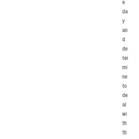
e 
da
y 
an
d 
de
ter
mi
ne 
to 
de
al 
wi
th 
th