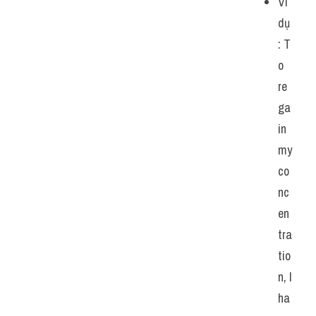
Ví 
dụ
: T
o 
re
ga
in 
my 
co
nc
en
tra
tio
n, I 
ha