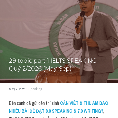
Cách diễn đạt
IELTS Videos - Ebook
HỌC THỬ →
Điểm báo
Adj
Idiom
29 topic part 1 IELTS SPEAKING 
Quý 2/2026 (May-Sep)
Khác
Từ vựng theo topic
·
May 7, 2026
Speaking
Từ vựng theo Topic
Bên cạnh đã gửi đến thí sinh 
CẦN VIẾT & THU ÂM BAO 
Vocabulary - Grammar
NHIÊU BÀI ĐỂ ĐẠT 8.0 SPEAKING & 7.0 WRITING?
, 