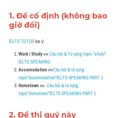
Adv
1. Đề cố định (không bao 
Cách dùng từ
giờ đổi)
Từ vựng theo tiền tố
IELTS TUTOR
 lưu ý:
Task 1
Ngân hàng đề thi máy
Work / Study >> 
Câu hỏi & Từ vựng topic "study" 
IELTS SPEAKING
Phân biệt từ
Accomodation >>
Câu hỏi & từ vựng 
topic"Accomodation"IELTS SPEAKING PART 1
Report đề thi thật IELTS
Hometown >>  
Câu hỏi & từ vựng 
Advice
topic"Hometown"IELTS SPEAKING PART 1
IELTS Advice
2. Đề thi quý này
Đề thi thật Task 2