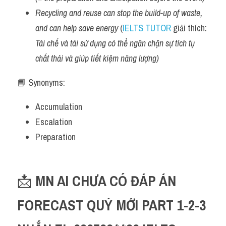
Recycling and reuse can stop the build-up of waste, 
Listening
and can help save energy 
(
IELTS TUTOR
 giải thích: 
Speaking
Tái chế và tái sử dụng có thể ngăn chặn sự tích tụ 
chất thải và giúp tiết kiệm năng lượng)
Writing
📘 Synonyms:
Reading
Accumulation
Homepage
Escalation
Preparation
📩 
MN AI CHƯA CÓ ĐÁP ÁN 
FORECAST QUÝ MỚI PART 1-2-3 