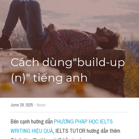
Cách diễn đạt
IELTS Videos - Ebook
HỌC THỬ →
Điểm báo
Adj
Cách dùng"build-up 
Idiom
(n)" tiếng anh
Khác
Từ vựng theo topic
·
June 29, 2025
Noun
Từ vựng theo Topic
Bên cạnh hướng dẫn 
PHƯƠNG PHÁP HỌC IELTS 
Vocabulary - Grammar
WRITING HIỆU QUẢ
, IELTS TUTOR hướng dẫn thêm 