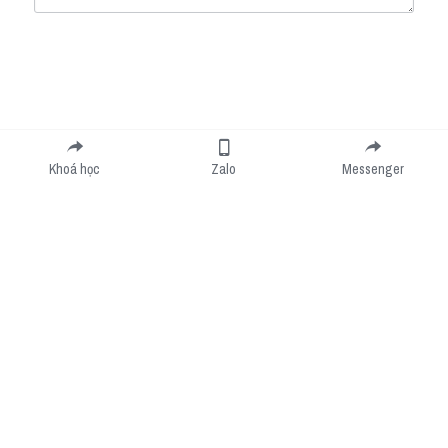
Submit
Cancel
Khoá học
Zalo
Messenger
Cookie Use
We use cookies to improve browsing experience, security, and data collection. By
accepting, you agree to the use of cookies for advertising and analytics. You can change
your cookie settings at any time.
Learn More