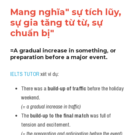
Adv
Mang nghĩa" sự tích lũy, 
Cách dùng từ
sự gia tăng từ từ, sự 
chuẩn bị"
Từ vựng theo tiền tố
Task 1
=A gradual increase in something, or 
preparation before a major event.
Ngân hàng đề thi máy
IELTS TUTOR
 xét ví dụ:
Phân biệt từ
There was a 
build-up of traffic
 before the holiday 
Report đề thi thật IELTS
weekend.
Advice
(= a gradual increase in traffic)
The 
build-up to the final match
 was full of 
IELTS Advice
tension and excitement.
Đề thi thật Task 2
(= the preparation and anticipation before the event)