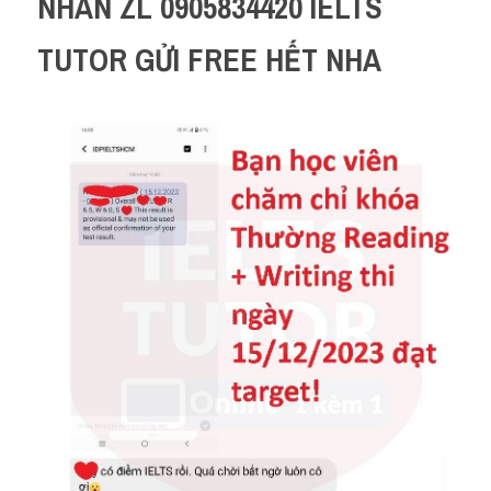
NHẮN ZL 0905834420 IELTS 
TUTOR GỬI FREE HẾT NHA 