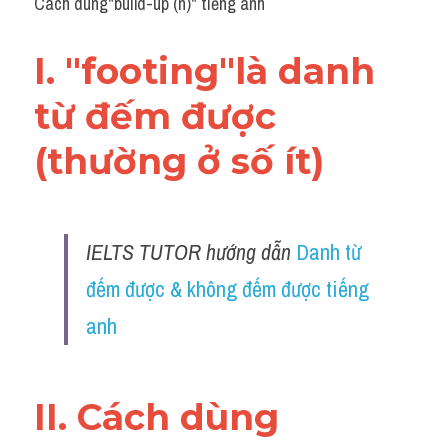
Cách dùng"build-up (n)" tiếng anh
Grammar
Collocation
I. "footing"là danh 
Cách paraphrase
từ đếm được 
Part 2
(thường ở số ít)
Noun
Verb
IELTS TUTOR hướng dẫn 
Danh từ 
Cấu trúc câu
đếm được & không đếm được tiếng 
anh
Giải đề THPT
Report đề thi thật IELTS GENERAL
II. Cách dùng 
Đề thi thật Task 1