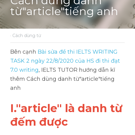
Cách dùng danh 
từ"article"tiếng anh
·
Cách dùng từ
Bên cạnh 
Bài sửa đề thi IELTS WRITING 
TASK 2 ngày 22/8/2020 của HS đi thi đạt 
7.0 writing
, IELTS TUTOR hướng dẫn kĩ 
thêm Cách dùng danh từ"article"tiếng 
anh
I."article" là danh từ 
đếm được 