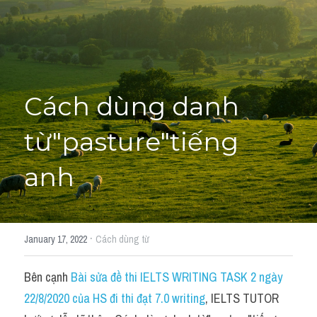
Cách diễn đạt
IELTS Videos - Ebook
HỌC THỬ →
Điểm báo
Cách dùng danh 
Adj
từ"pasture"tiếng 
Idiom
anh
Khác
Từ vựng theo topic
·
January 17, 2022
Cách dùng từ
Từ vựng theo Topic
Bên cạnh 
Bài sửa đề thi IELTS WRITING TASK 2 ngày 
Vocabulary - Grammar
22/8/2020 của HS đi thi đạt 7.0 writing
, IELTS TUTOR 