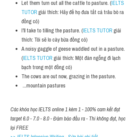
Let them turn out all the cattle to pasture. (
IELTS 
Listening
TUTOR
 giải thích: Hãy để họ đưa tất cả trâu bò ra 
đồng cỏ)
Speaking
I'll take to tilling the pasture. (
IELTS TUTOR
 giải 
Writing
thích: Tôi sẽ lo cày bừa đồng cỏ)
A noisy gaggle of geese waddled out in a pasture. 
Reading
(
IELTS TUTOR
 giải thích: Một đàn ngỗng đi lạch 
Homepage
bạch trong một đồng cỏ)
The cows are out now, grazing in the pasture.
 ...mountain pastures
Các khóa học IELTS online 1 kèm 1 - 100% cam kết đạt 
target 6.0 - 7.0 - 8.0 - Đảm bảo đầu ra - Thi không đạt, học 
lại FREE
>> IELTS Intensive Writing - Sửa bài chi tiết