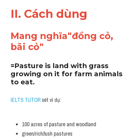
Adv
II. Cách dùng 
Cách dùng từ
Mang nghĩa"đồng cỏ, 
Từ vựng theo tiền tố
bãi cỏ"
Task 1
Ngân hàng đề thi máy
=Pasture is land with grass 
growing on it for farm animals 
Phân biệt từ
to eat. 
Report đề thi thật IELTS
IELTS TUTOR
 xét ví dụ:
Advice
IELTS Advice
100 acres of pasture and woodland 
green/rich/lush pastures
Đề thi thật Task 2