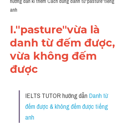
hướng dẫn kĩ thêm Cách dùng danh từ"pasture"tiếng 
Grammar
anh
Collocation
I."pasture"vừa là 
Cách paraphrase
danh từ đếm được, 
Part 2
vừa không đếm 
Noun
được 
Verb
Cấu trúc câu
IELTS TUTOR hướng dẫn 
Danh từ 
Giải đề THPT
đếm được & không đếm được tiếng 
Report đề thi thật IELTS GENERAL
anh
Đề thi thật Task 1