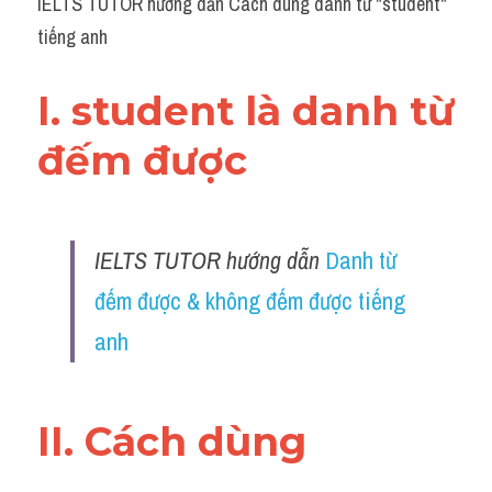
IELTS TUTOR hướng dẫn Cách dùng danh từ "student" 
Grammar
tiếng anh
Collocation
I. student là danh từ 
Cách paraphrase
đếm được 
Part 2
Noun
IELTS TUTOR hướng dẫn 
Danh từ 
Verb
đếm được & không đếm được tiếng 
Cấu trúc câu
anh
Giải đề THPT
Report đề thi thật IELTS GENERAL
II. Cách dùng 
Đề thi thật Task 1