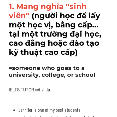
1. Mang nghĩa "sinh 
Adv
viên"
 (người học để lấy 
Cách dùng từ
một học vị, bằng cấp... 
Từ vựng theo tiền tố
tại một trường đại học, 
Task 1
cao đẳng hoặc đào tạo 
kỹ thuật cao cấp)
Ngân hàng đề thi máy
Phân biệt từ
=someone who goes to a 
university, college, or school
Report đề thi thật IELTS
Advice
IELTS TUTOR xét ví dụ:
IELTS Advice
Jennifer is one of my best students. 
Đề thi thật Task 2