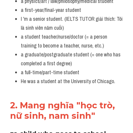
a physics/art / law/philosophy/medical student  
Listening
a first-year/final-year student 
I 'm a senior student. (IELTS TUTOR giải thích: Tôi 
Speaking
là sinh viên năm cuối)
a student teacher/nurse/doctor (= a person 
Writing
training to become a teacher, nurse, etc.)
Reading
a graduate/postgraduate student (= one who has 
completed a first degree) 
Homepage
a full-time/part-time student  
He was a student at the University of Chicago.
2. Mang nghĩa "học trò, 
nữ sinh, nam sinh"