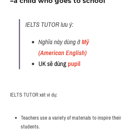
=a child who goes to school
IELTS TUTOR lưu ý:
Nghĩa này dùng ở
 Mỹ 
(American English)
UK sẽ dùng 
pupil
IELTS TUTOR xét ví dụ:
Teachers use a variety of materials to inspire their 
students. 