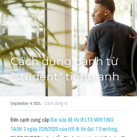
Cách diễn đạt
IELTS Videos - Ebook
HỌC THỬ →
Điểm báo
Adj
Cách dùng danh từ 
Idiom
"student" tiếng anh
Khác
Từ vựng theo topic
·
September 4, 2021
Cách dùng từ
Từ vựng theo Topic
Bên cạnh cung cấp 
Bài sửa đề thi IELTS WRITING 
Vocabulary - Grammar
TASK 2 ngày 22/8/2020 của HS đi thi đạt 7.0 writing
, 