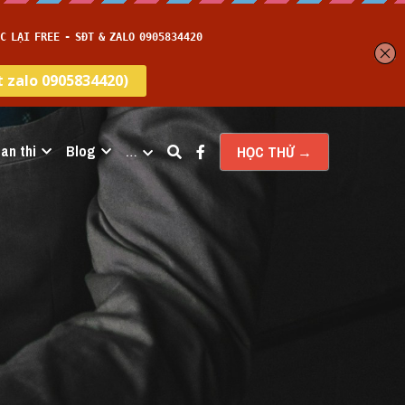
an thi
Blog
…
HỌC THỬ →