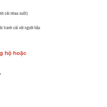
nh cãi nhau suốt)
 tranh cãi với người hầu 
ng hộ hoặc 
.