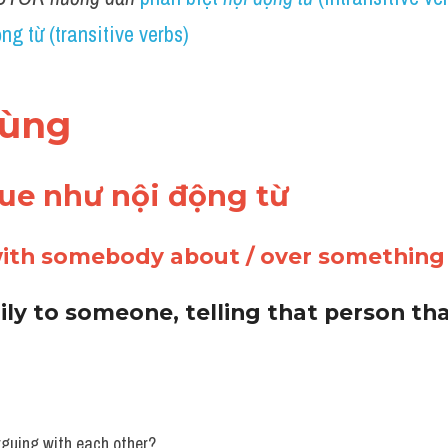
ng từ (transitive verbs)
dùng 
ue như nội động từ 
 with somebody about / over something 
ily to someone, telling that person tha
arguing with each other? 