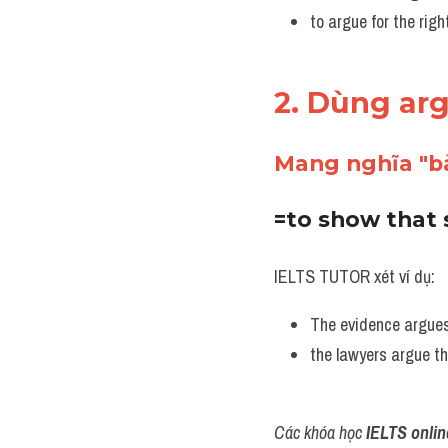
to argue for the rig
2. Dùng ar
Mang nghĩa "bàn
=to show that 
IELTS TUTOR xét ví dụ:
The evidence argues 
the lawyers argue th
Các khóa học 
IELTS onlin