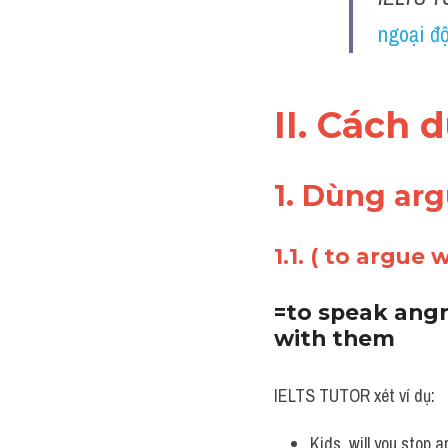
ngoại độ
II. Cách 
1. Dùng arg
1.1. ( to argue
=to speak angr
with them
IELTS TUTOR xét ví dụ:
Kids, will you stop 