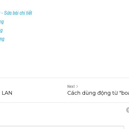
- Sửa bài chi tiết
ng
ng
ing
Next
 LAN
Cách dùng động từ "boa