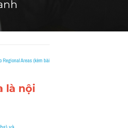
 anh
 Regional Areas (kèm bài 
là nội 
bs) và 