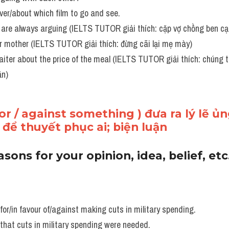
ver/about which film to go and see.
r are always arguing (IELTS TUTOR giải thích: cặp vợ chồng ben cạ
ur mother (IELTS TUTOR giải thích: đừng cãi lại mẹ mày)
iter about the price of the meal (IELTS TUTOR giải thích: chúng tôi
ăn)
 for / against something ) đưa ra lý lẽ ủ
ì để thuyết phục ai; biện luận
asons for your opinion, idea, belief, etc
or/in favour of/against making cuts in military spending. 
that cuts in military spending were needed.