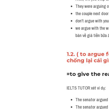
They were arguing o
the couple next doo
don't argue with yo
we argue with the wa
bàn về giá tiền bữa 
1.2. ( to argue
chống lại cái g
=to give the re
IELTS TUTOR xét ví dụ:
The senator argued f
The senator argued 