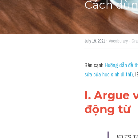
Cách dùn
·
July 19, 2021
Vocabulary - Gr
Bên cạnh 
Hướng dẫn đề th
sửa của học sinh đi thi)
, 
I. Argue 
động từ
IELTS T