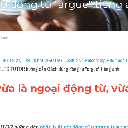
g động từ "argue" tiếng
ammar
i IELTS 21/11/2020 bài WRITING TASK 2 về Relocating Business to
IELTS TUTOR hướng dẫn Cách dùng động từ "argue" tiếng anh
vừa là ngoại động từ, vừa 
UTOR hướng dẫn 
phân biệt 
nội động từ
 (intransitive ver