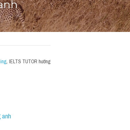
 anh
ting
, 
IELTS TUTOR hướng 
g anh