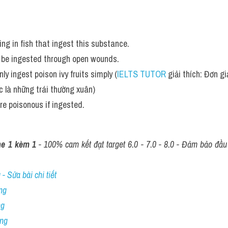
ring in fish that ingest this substance. 
 be ingested through open wounds.
y ingest poison ivy fruits simply (
IELTS TUTOR
 giải thích: Đơn gi
 là những trái thường xuân)
 poisonous if ingested.
ne 1 kèm 1
 - 100% cam kết đạt target 6.0 - 7.0 - 8.0 - Đảm bảo đầu r
- Sửa bài chi tiết
ng
ng
ing