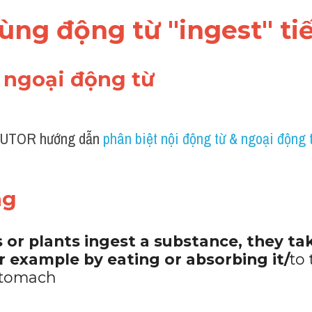
dùng động từ "ingest" t
à ngoại động từ
UTOR hướng dẫn 
phân biệt nội động từ & ngoại động 
ng 
r plants ingest a substance, they take
r example by eating or absorbing it/
to 
 stomach