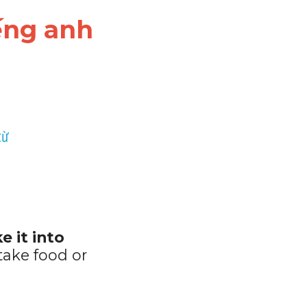
iếng anh
từ 
 it into 
take food or 