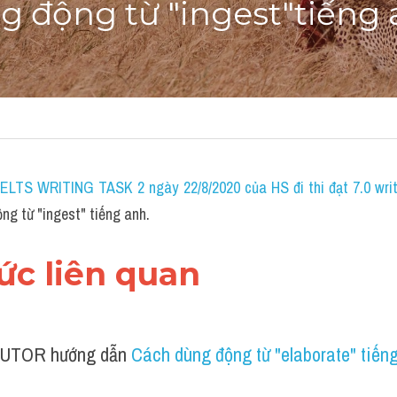
g động từ "ingest"tiếng
 IELTS WRITING TASK 2 ngày 22/8/2020 của HS đi thi đạt 7.0 wri
ng từ "ingest" tiếng anh.
hức liên quan 
UTOR hướng dẫn 
Cách dùng động từ "elaborate" tiến