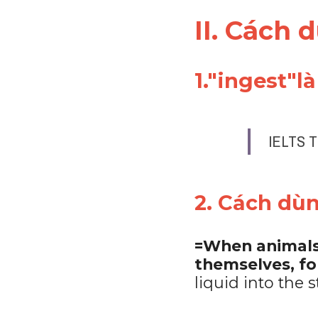
II. Cách 
1."ingest"l
IELTS T
2. Cách dù
=When animals o
themselves, fo
liquid into the