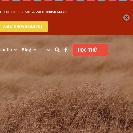
an thi
Blog
…
HỌC THỬ →