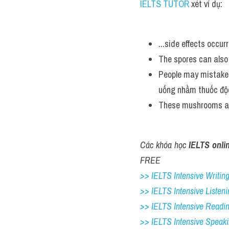
IELTS TUTOR
 xét ví dụ:
...side effects occur
The spores can also
People may mistakenl
uống nhầm thuốc độc
These mushrooms are
Các khóa học 
IELTS onli
FREE
>> IELTS Intensive Writing 
>> IELTS Intensive Listeni
>> IELTS Intensive Readi
>> IELTS Intensive Speak