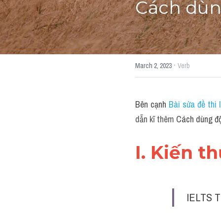
Cách dùn
·
March 2, 2023
Verb
Bên cạnh 
Bài sửa đề thi
dẫn kĩ thêm 
Cách dùng độ
I. Kiến t
IELTS T