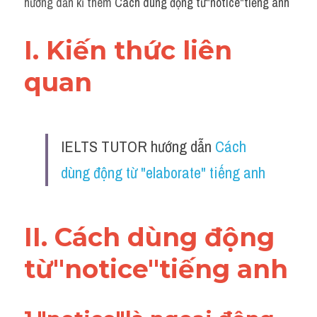
hướng dẫn kĩ thêm 
Cách dùng động từ"notice"tiếng anh
Grammar
Collocation
I. Kiến thức liên 
Cách paraphrase
quan 
Part 2
Noun
IELTS TUTOR hướng dẫn 
Cách 
Verb
dùng động từ "elaborate" tiếng anh
Cấu trúc câu
II. Cách dùng động 
Giải đề THPT
từ"notice"tiếng anh
Report đề thi thật IELTS GENERAL
Đề thi thật Task 1