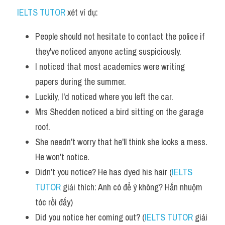
IELTS TUTOR
 xét ví dụ:
Listening
People should not hesitate to contact the police if 
Speaking
they've noticed anyone acting suspiciously. 
Writing
I noticed that most academics were writing 
papers during the summer.
Reading
Luckily, I'd noticed where you left the car. 
Homepage
Mrs Shedden noticed a bird sitting on the garage 
roof.
She needn't worry that he'll think she looks a mess. 
He won't notice.
Didn't you notice? He has dyed his hair (
IELTS 
TUTOR
 giải thích: Anh có để ý không? Hắn nhuộm 
tóc rồi đấy)
Did you notice her coming out? (
IELTS TUTOR
 giải 