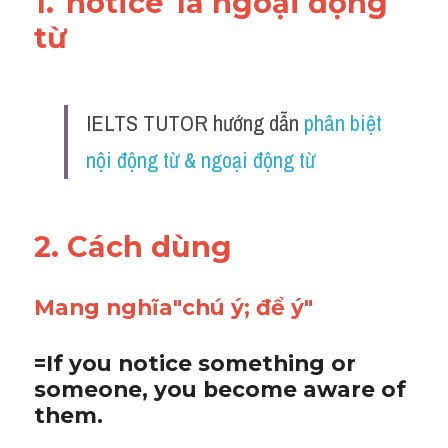
1."
notice
"là ngoại động 
Adv
từ 
Cách dùng từ
Từ vựng theo tiền tố
IELTS TUTOR hướng dẫn 
phân biệt 
Task 1
nội động từ & ngoại động từ
Ngân hàng đề thi máy
2. Cách dùng 
Phân biệt từ
Report đề thi thật IELTS
Mang nghĩa"chú ý; để ý"
Advice
=If you notice something or 
IELTS Advice
someone, you become aware of 
them.
Đề thi thật Task 2