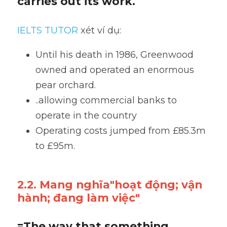
carries out its work.
IELTS TUTOR
 xét ví dụ:
Until his death in 1986, Greenwood 
owned and operated an enormous 
pear orchard. 
..allowing commercial banks to 
operate in the country
Operating costs jumped from £85.3m 
to £95m.
2.2. Mang nghĩa"hoạt động; vận 
hành; đang làm việc"
=The way that something 