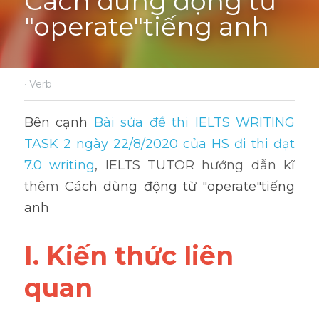
Cách dùng động từ 
"operate"tiếng anh
·
Verb
Bên cạnh 
Bài sửa đề thi IELTS WRITING 
TASK 2 ngày 22/8/2020 của HS đi thi đạt 
7.0 writing
, 
IELTS TUTOR hướng dẫn kĩ 
thêm 
Cách dùng động từ "operate"tiếng 
anh
I. Kiến thức liên 
quan 