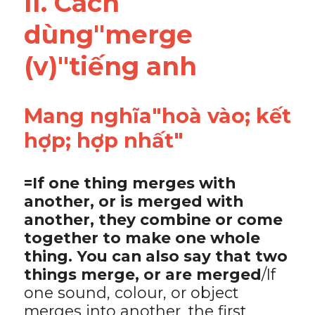
II. Cách 
Adv
dùng"merge 
Cách dùng từ
(v)"tiếng anh
Từ vựng theo tiền tố
Task 1
Mang nghĩa"hoà vào; kết 
hợp; hợp nhất"
Ngân hàng đề thi máy
Phân biệt từ
=If one thing merges with 
another, or is merged with 
Report đề thi thật IELTS
another, they combine or come 
together to make one whole 
Advice
thing. You can also say that two 
IELTS Advice
things merge, or are merged
/If 
one sound, colour, or object 
Đề thi thật Task 2
merges into another, the first 