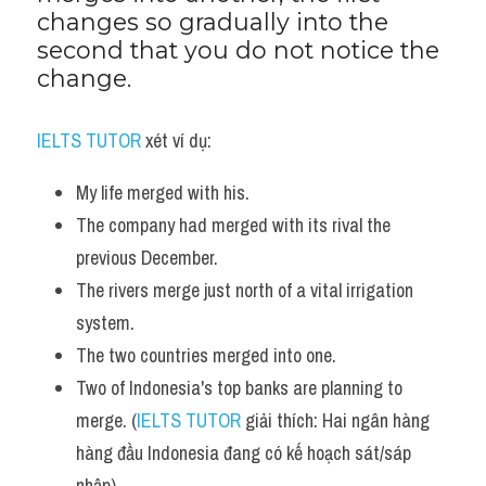
changes so gradually into the 
Listening
second that you do not notice the 
change.
Speaking
Writing
IELTS TUTOR
 xét ví dụ:
Reading
My life merged with his. 
The company had merged with its rival the 
Homepage
previous December. 
The rivers merge just north of a vital irrigation 
system.
The two countries merged into one. 
Two of Indonesia's top banks are planning to 
merge. (
IELTS TUTOR
 giải thích: Hai ngân hàng 
hàng đầu Indonesia đang có kế hoạch sát/sáp 
nhập)