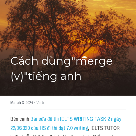
Cách diễn đạt
IELTS Videos - Ebook
HỌC THỬ →
Điểm báo
Adj
Cách dùng"merge 
Idiom
(v)"tiếng anh
Khác
Từ vựng theo topic
·
March 3, 2024
Verb
Từ vựng theo Topic
Bên cạnh 
Bài sửa đề thi IELTS WRITING TASK 2 ngày 
Vocabulary - Grammar
22/8/2020 của HS đi thi đạt 7.0 writing
, IELTS TUTOR 