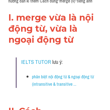
hướng dẫn kĩ thêm Cách dùng"merge (v)"tiếng anh
Grammar
Collocation
I. merge vừa là nội 
Cách paraphrase
động từ, vừa là 
Part 2
ngoại động từ 
Noun
Verb
IELTS TUTOR
 lưu ý:
Cấu trúc câu
phân biệt nội động từ & ngoại động từ 
Giải đề THPT
(intransitive & transitive ...
Report đề thi thật IELTS GENERAL
Đề thi thật Task 1