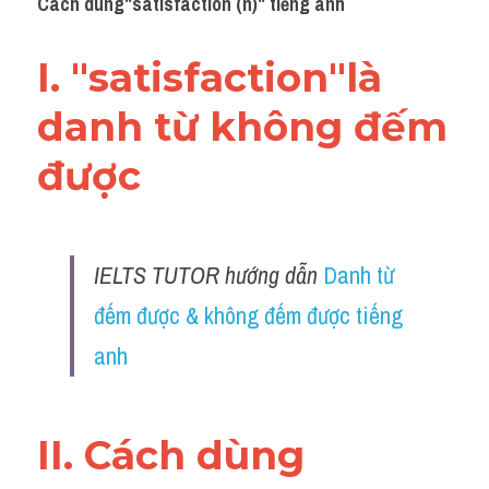
Cách dùng"
satisfaction
 (n)" tiếng anh
Grammar
Collocation
I. "satisfaction"là 
Cách paraphrase
danh từ không đếm 
Part 2
được 
Noun
Verb
IELTS TUTOR hướng dẫn 
Danh từ 
Cấu trúc câu
đếm được & không đếm được tiếng 
anh
Giải đề THPT
Report đề thi thật IELTS GENERAL
II. Cách dùng 
Đề thi thật Task 1