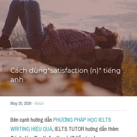
Cách diễn đạt
IELTS Videos - Ebook
HỌC THỬ →
Điểm báo
Adj
Idiom
Cách dùng"satisfaction (n)" tiếng 
anh
Khác
Từ vựng theo topic
·
May 20, 2026
Noun
Từ vựng theo Topic
Bên cạnh hướng dẫn 
PHƯƠNG PHÁP HỌC IELTS 
Vocabulary - Grammar
WRITING HIỆU QUẢ
, IELTS TUTOR hướng dẫn thêm 