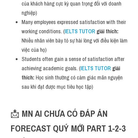
của khách hàng cực kỳ quan trọng đối với doanh 
Listening
nghiệp)
Many employees expressed satisfaction with their 
Speaking
working conditions. (
IELTS TUTOR
 giải thích: 
Writing
Nhiều nhân viên bày tỏ sự hài lòng với điều kiện làm 
việc của họ)
Reading
Students often gain a sense of satisfaction after 
Homepage
achieving academic goals. (
IELTS TUTOR
 giải 
thích: 
Học sinh thường có cảm giác mãn nguyện 
sau khi đạt được mục tiêu học tập)
📩 
MN AI CHƯA CÓ ĐÁP ÁN 
FORECAST QUÝ MỚI PART 1-2-3 