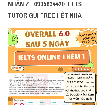
NHẮN ZL 0905834420 IELTS 
TUTOR GỬI FREE HẾT NHA 