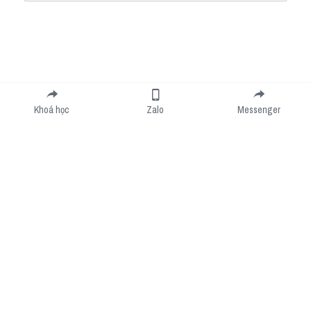
Submit
Cancel
Khoá học
Zalo
Messenger
Cookie Use
We use cookies to improve browsing experience, security, and data collection. By
accepting, you agree to the use of cookies for advertising and analytics. You can change
your cookie settings at any time.
Learn More
Accept all
Settings
Decline All