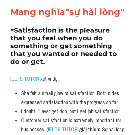
Adv
Mang nghĩa"sự hài lòng"
Cách dùng từ
=Satisfaction is the pleasure 
Từ vựng theo tiền tố
that you feel when you do 
something or get something 
Task 1
that you wanted or needed to 
do or get.
Ngân hàng đề thi máy
Phân biệt từ
IELTS TUTOR
 xét ví dụ:
Report đề thi thật IELTS
She felt a small glow of satisfaction. Both sides 
expressed satisfaction with the progress so far. 
Advice
I doubt I'll ever get rich, but I get job satisfaction.
IELTS Advice
Customer satisfaction is extremely important for 
businesses. (
IELTS TUTOR
 giải thích: 
Sự hài lòng 
Đề thi thật Task 2