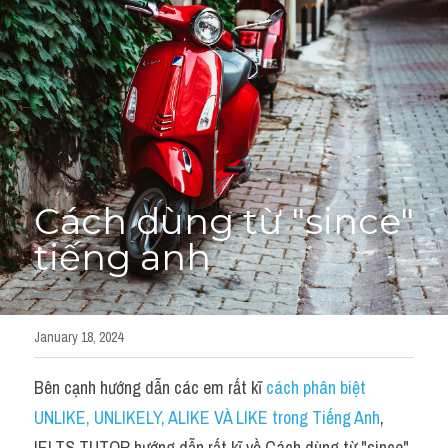
Cách diễn đạt
IELTS Videos - Ebook
HỌC THỬ →
Điểm báo
Adj
Cách dùng từ "since" 
Idiom
tiếng anh
Khác
Từ vựng theo topic
January 18, 2024
Từ vựng theo Topic
Bên cạnh hướng dẫn các em rất kĩ 
cách phân biệt 
Vocabulary - Grammar
UNLIKE, UNLIKELY, ALIKE VÀ LIKE trong Tiếng Anh
, 
IELTS TUTOR hướng dẫn rất kĩ về Cách dùng từ "since" 