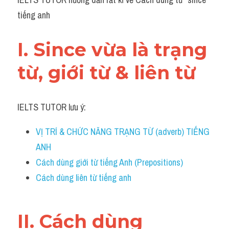
Grammar
tiếng anh
Collocation
I. Since vừa là trạng 
Cách paraphrase
từ, giới từ & liên từ 
Part 2
Noun
IELTS TUTOR lưu ý:
Verb
VỊ TRÍ & CHỨC NĂNG TRẠNG TỪ (adverb) TIẾNG 
Cấu trúc câu
ANH
Cách dùng giới từ tiếng Anh (Prepositions)
Giải đề THPT
Cách dùng liên từ tiếng anh
Report đề thi thật IELTS GENERAL
Đề thi thật Task 1
II. Cách dùng 