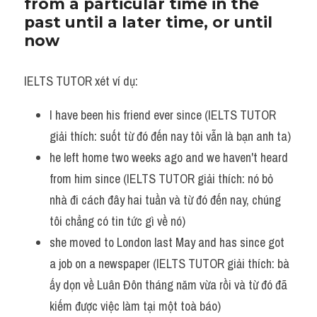
from a particular time in the 
past until a later time, or until 
Listening
now
Speaking
IELTS TUTOR xét ví dụ:
Writing
I have been his friend ever since (IELTS TUTOR 
Reading
giải thích: suốt từ đó đến nay tôi vẫn là bạn anh ta)
Homepage
he left home two weeks ago and we haven't heard 
from him since (IELTS TUTOR giải thích: nó bỏ 
nhà đi cách đây hai tuần và từ đó đến nay, chúng 
tôi chẳng có tin tức gì về nó)
she moved to London last May and has since got 
a job on a newspaper (IELTS TUTOR giải thích: bà 
ấy dọn về Luân Đôn tháng năm vừa rồi và từ đó đã 
kiếm được việc làm tại một toà báo)