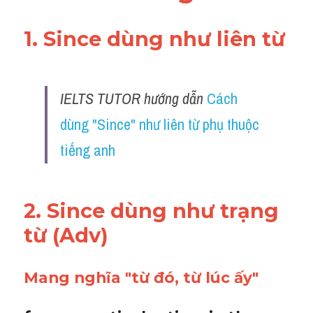
Adv
1. Since dùng như liên từ
Cách dùng từ
Từ vựng theo tiền tố
IELTS TUTOR hướng dẫn 
Cách 
Task 1
dùng "Since" như liên từ phụ thuộc 
Ngân hàng đề thi máy
tiếng anh 
Phân biệt từ
Report đề thi thật IELTS
2. Since dùng như trạng 
từ (Adv)
Advice
IELTS Advice
Mang nghĩa "từ đó, từ lúc ấy"
Đề thi thật Task 2