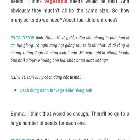
seeds. I think 
vegetable
 seeds would be best. And 
obviously they mustn’t all be the same size. So, how 
many sorts do we need? About four different ones?
IELTS TUTOR
 dịch: Đúng. Vì vậy, điều đầu tiên chúng ta phải làm là 
tìm hạt giống. Tớ nghĩ rằng hạt giống rau sẽ là tốt nhất. Và rõ ràng là 
chúng không được có cùng kích thước. Mà cậu nghĩ là chúng ta cần 
bao nhiêu loại? Khoảng bốn loại khác nhau được không?
IELTS TUTOR lưu ý cách dùng các từ mới:
Cách dùng danh từ "vegetable" tiếng anh 
Emma: I think that would be enough. There’ll be quite a 
large number of seeds for each one.