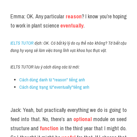
Emma: OK. Any particular 
reason
? I know you’re hoping 
to work in plant science 
eventually
.
IELTS TUTOR
 dịch: OK. Có bất kỳ lý do cụ thể nào không? Tớ biết cậu 
đang hy vọng sẽ làm việc trong lĩnh vực khoa học thực vật.
IELTS TUTOR lưu ý cách dùng các từ mới:
Cách dùng danh từ "reason" tiếng anh
Cách dùng trạng từ"eventually"tiếng anh
Jack: Yeah, but practically everything we do is going to 
feed into that. No, there’s an 
optional 
module on seed 
structure and
 function
 in the third year that I might do. 