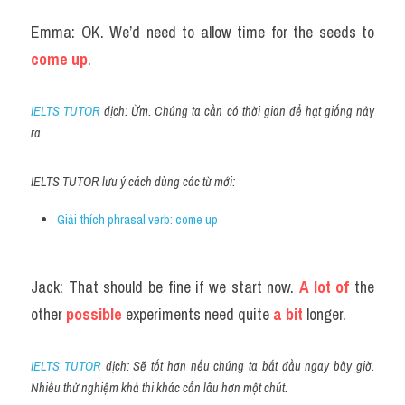
Emma: OK. We’d need to allow time for the seeds to 
come up
.
IELTS TUTOR
 dịch: Ừm. Chúng ta cần có thời gian để hạt giống nảy 
ra.
IELTS TUTOR lưu ý cách dùng các từ mới:
Giải thích phrasal verb: come up
Jack: That should be fine if we start now. 
A lot of 
the 
other 
possible
 experiments need quite 
a bit
 longer.
IELTS TUTOR
 dịch: Sẽ tốt hơn nếu chúng ta bắt đầu ngay bây giờ. 
Nhiều thử nghiệm khả thi khác cần lâu hơn một chút.