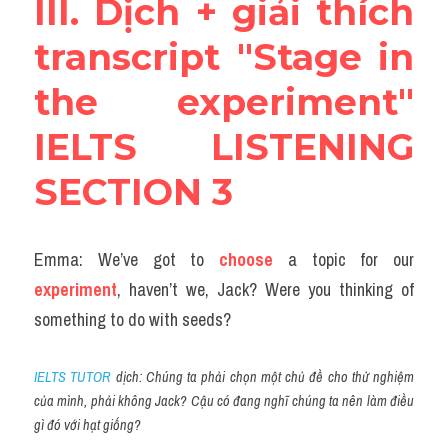
III. Dịch + giải thích 
Listening
transcript "Stage in 
Speaking
the experiment" 
Writing
IELTS LISTENING 
Reading
SECTION 3
Homepage
Emma: We’ve got to 
choose
 a topic for our 
experiment
, haven’t we, Jack? Were you thinking of 
something to do with seeds?
IELTS TUTOR
 dịch: Chúng ta phải chọn một chủ đề cho thử nghiệm 
của mình, phải không Jack? Cậu có đang nghĩ chúng ta nên làm điều 
gì đó với hạt giống?