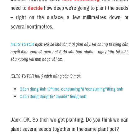
need to 
decide
 how deep we’re going to plant the seeds 
– right on the surface, a few millimetres down, or 
several centimetres.
IELTS TUTOR
 dịch: Nó sẽ khá tốn thời gian đấy. Và chúng ta cũng cần 
quyết định xem sẽ gieo hạt ở độ sâu bao nhiêu – ngay trên bề mặt, 
sâu xuống vài mm hoặc vài cm.
IELTS TUTOR lưu ý cách dùng các từ mới:
Cách dùng tính từ"time-consuming"&"consuming"tiếng anh
Cách dùng động từ "decide" tiếng anh 
Jack: OK. So then we get planting. Do you think we can 
plant several seeds together in the same plant pot?