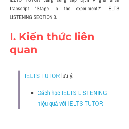
Grammar
transcript "Stage in the experiment?" IELTS 
Collocation
LISTENING SECTION 3.
Cách paraphrase
I. Kiến thức liên 
Part 2
quan
Noun
Verb
IELTS TUTOR
 lưu ý:
Cấu trúc câu
Cách học IELTS LISTENING 
Giải đề THPT
hiệu quả với IELTS TUTOR
Report đề thi thật IELTS GENERAL
Đề thi thật Task 1