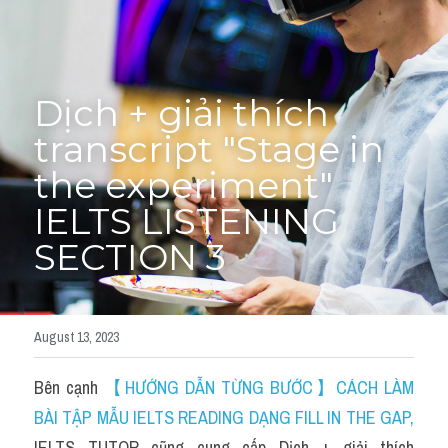
Cách diễn đạt
IELTS Videos - Ebook
Dịch + giải thích 
HỌC THỬ →
Điểm báo
transcript "Stage in 
the experiment" 
Adj
IELTS LISTENING 
Idiom
SECTION 3
Khác
Từ vựng theo topic
August 13, 2023
Từ vựng theo Topic
Bên cạnh 
【HƯỚNG DẪN TỪNG BƯỚC】CÁCH LÀM 
Vocabulary - Grammar
BÀI TẬP MẪU IELTS READING DẠNG FILL IN THE GAP
, 
IELTS TUTOR cũng cung cấp Dịch + giải thích 