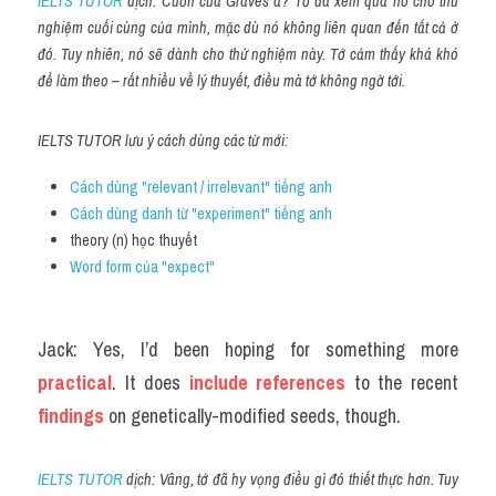
IELTS TUTOR
 dịch: Cuốn của Graves á? Tớ đã xem qua nó cho thử 
nghiệm cuối cùng của mình, mặc dù nó không liên quan đến tất cả ở 
đó. Tuy nhiên, nó sẽ dành cho thử nghiệm này. Tớ cảm thấy khá khó 
để làm theo – rất nhiều về lý thuyết, điều mà tớ không ngờ tới.
IELTS TUTOR lưu ý cách dùng các từ mới:
Cách dùng "relevant / irrelevant" tiếng anh
Cách dùng danh từ "experiment" tiếng anh
theory (n) học thuyết
Word form của "expect" 
Jack: Yes, I’d been hoping for something more 
practical
. It does
 include references
 to the recent 
findings
 on genetically-modified seeds, though.
IELTS TUTOR
 dịch: Vâng, tớ đã hy vọng điều gì đó thiết thực hơn. Tuy 