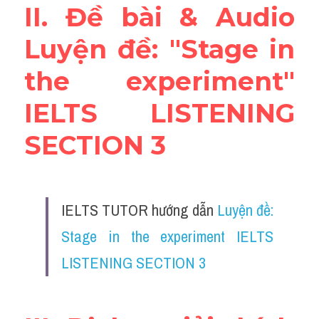
II. Đề bài & Audio 
Adv
Luyện đề: "Stage in 
Cách dùng từ
the experiment" 
Từ vựng theo tiền tố
IELTS LISTENING 
Task 1
SECTION 3
Ngân hàng đề thi máy
Phân biệt từ
IELTS TUTOR hướng dẫn 
Luyện đề: 
Report đề thi thật IELTS
Stage in the experiment IELTS 
Advice
LISTENING SECTION 3
IELTS Advice
Đề thi thật Task 2