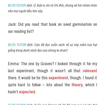
IELTS TUTOR
 dịch: Ừ, thật ra chỉ có 5% thôi, nhưng sẽ hơi nhàm chán 
nếu mọi người đều làm vậy.
Jack: Did you read that book on seed germination on 
our reading list?
IELTS TUTOR
 dịch: Cậu đã đọc cuốn sách về sự nảy mầm của hạt 
giống trong danh sách đọc của chúng ta chưa?
Emma: The one by Graves? I looked through it for my 
last experiment, though it wasn’t all that 
relevant
there. It would be for this 
experiment
, though. I found it 
quite hard to follow – lots about the 
theory
, which I 
hadn’t
 expected
.