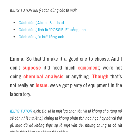
IELTS TUTOR lưu ý cách dùng các từ mới:
Cách dùng A lot of & Lots of
Cách dùng tính từ "POSSIBLE" tiếng anh
Cách dùng "a bit" tiếng anh 
Emma: So that’d make it a good one to choose. And I 
don’t 
suppose
 it’d need much 
equipment
; we’re not 
doing 
chemical analysis
 or anything. 
Though
 that’s 
not really an 
issue,
 we’ve got plenty of equipment in the 
laboratory.
IELTS TUTOR
 dịch: Đó sẽ là một lựa chọn tốt. Và tớ không cho rằng nó 
sẽ cần nhiều thiết bị; chúng ta không phân tích hóa học hay bất cứ thứ 
gì. Mặc dù đó không thực sự là một vấn đề, nhưng chúng ta có rất 