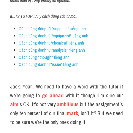
nhiều thiết bị trong phòng thí nghiệm.
IELTS TUTOR lưu ý cách dùng các từ mới:
Cách dùng động từ "suppose" tiếng anh
Cách dùng danh từ "equipment" tiếng anh
Cách dùng danh từ"chemical"tiếng anh
Cách dùng danh từ "analysis" tiếng anh
Cách dùng "though" tiếng anh
Cách dùng danh từ"issue"tiếng anh 
Jack: Yeah. We need to have a word with the tutor if 
we’re going to 
go ahead
 with it though. I’m sure our 
aim’
s OK. It’s not very 
ambitious
 but the assignment’s 
only ten percent of our final
 mark
, isn’t it? But we need 
to be sure we’re the only ones doing it.