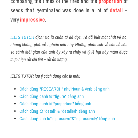
comparing the times of the fires and the
 proportion
 of 
seeds that germinated was done in a lot of 
detail 
– 
very 
impressive
.
IELTS TUTOR
 dịch: Đó là cuốn tớ đã đọc. Tớ đã biết một chút về nó, 
nhưng không phải về nghiên cứu này. Những phân tích về các số liệu 
so sánh thời gian của anh ấy xảy ra cháy và tỷ lệ hạt nảy mầm được 
thực hiện rất chi tiết – rất ấn tượng.
IELTS TUTOR lưu ý cách dùng các từ mới:
Cách dùng "RESEARCH" như Noun & Verb tiếng anh
Cách dùng danh từ "figure" tiếng anh 
Cách dùng danh từ "proportion" tiếng anh
Cách dùng từ "detail" & "detailed" tiếng anh
Cách dùng tính từ"impressive"&"impressively"tiếng anh