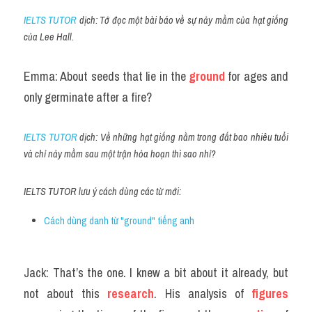
IELTS TUTOR
 dịch: Tớ đọc một bài báo về sự nảy mầm của hạt giống 
của Lee Hall.
Emma: About seeds that lie in the 
ground
 for ages and 
only germinate after a fire?
IELTS TUTOR
 dịch: Về những hạt giống nằm trong đất bao nhiêu tuổi 
và chỉ nảy mầm sau một trận hỏa hoạn thì sao nhỉ?
IELTS TUTOR lưu ý cách dùng các từ mới:
Cách dùng danh từ "ground" tiếng anh 
Jack: That’s the one. I knew a bit about it already, but 
not about this 
research
. His analysis of 
figures