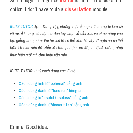
So I thought it might be 
useful
 for that. If I choose that 
option, I don’t have to do a
 dissertation
 module.
IELTS TUTOR
 dịch: Đúng vậy, nhưng thực tế mọi thứ chúng ta làm sẽ 
về nó. À không, có một mô-đun tùy chọn về cấu trúc và chức năng của 
hạt giống trong năm thứ ba mà tớ có thể làm. Vì vậy, tớ nghĩ nó có thể 
hữu ích cho việc đó. Nếu tớ chọn phương án đó, thì tớ sẽ không phải 
thực hiện một mô-đun luận văn nữa.
IELTS TUTOR lưu ý cách dùng các từ mới:
Cách dùng tính từ "optional" tiếng anh
Cách dùng danh từ "function" tiếng anh
Cách dùng từ "useful / useless" tiếng anh
Cách dùng danh từ"dissertation"tiếng anh 
Emma: Good idea.