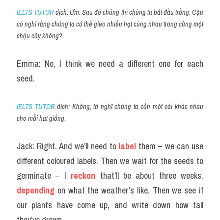
IELTS TUTOR
 dịch: Ừm. Sau đó chúng thì chúng ta bắt đầu trồng. Cậu 
có nghĩ rằng chúng ta có thể gieo nhiều hạt cùng nhau trong cùng một 
chậu cây không?
Emma: No, I think we need a different one for each 
seed.
IELTS TUTOR
 dịch: Không, tớ nghĩ chúng ta cần một cái khác nhau 
cho mỗi hạt giống.
Jack: Right. And we’ll need to 
label
 them – we can use 
different coloured labels. Then we wait for the seeds to 
germinate – I 
reckon
 that’ll be about three weeks, 
depending
 on what the weather’s like. Then we see if 
our plants have come up, and write down how tall 
they’ve grown.