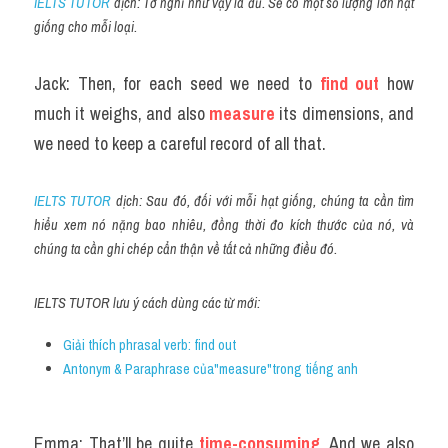
IELTS TUTOR
 dịch: Tớ nghĩ như vậy là đủ. Sẽ có một số lượng lớn hạt 
giống cho mỗi loại.
Jack: Then, for each seed we need to 
find out 
how 
much it weighs, and also 
measure
 its dimensions, and 
we need to keep a careful record of all that.
IELTS TUTOR
 dịch: Sau đó, đối với mỗi hạt giống, chúng ta cần tìm 
hiểu xem nó nặng bao nhiêu, đồng thời đo kích thước của nó, và 
chúng ta cần ghi chép cẩn thận về tất cả những điều đó.
IELTS TUTOR lưu ý cách dùng các từ mới:
Giải thích phrasal verb: find out
Antonym & Paraphrase của"measure"trong tiếng anh 
Emma: That’ll be quite 
time-consuming
. And we also 