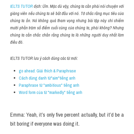
IELTS TUTOR
 dịch: Ừm. Mặc dù vậy, chúng ta cần phải nói chuyện với 
giảng viên nếu chúng ta sẽ bắt đầu với nó. Tớ chắc rằng mục tiêu của 
chúng ta ổn. Nó không quá tham vọng nhưng bài tập này chỉ chiếm 
mười phần trăm số điểm cuối cùng của chúng ta, phải không? Nhưng 
chúng ta cần chắc chắn rằng chúng ta là những người duy nhất làm 
điều đó.
IELTS TUTOR lưu ý cách dùng các từ mới:
go ahead: Giải thích & Paraphrase
Cách dùng danh từ"aim"tiếng anh
Paraphrase từ "ambitious" tiếng anh
Word form của từ "markedly" tiếng anh
Emma: Yeah, it’s only five percent actually, but it’d be a 
bit boring if everyone was doing it.