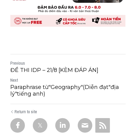
Previous
ĐỀ THI IDP – 21/8 [KÈM ĐÁP ÁN]
Next
Paraphrase từ"Geography"(Diễn đạt"địa
lý"tiếng anh)
Return to site