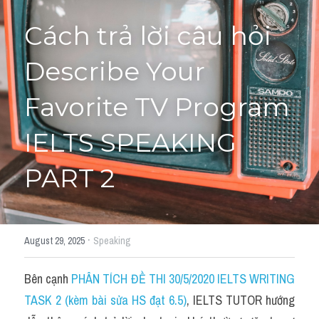
Cách trả lời câu hỏi 
Cách diễn đạt
IELTS Videos - Ebook
Describe Your 
HỌC THỬ →
Điểm báo
Favorite TV Program 
Adj
IELTS SPEAKING 
Idiom
PART 2
Khác
Từ vựng theo topic
·
August 29, 2025
Speaking
Từ vựng theo Topic
Bên cạnh 
PHÂN TÍCH ĐỀ THI 30/5/2020 IELTS WRITING 
Vocabulary - Grammar
TASK 2 (kèm bài sửa HS đạt 6.5)
, IELTS TUTOR hướng 