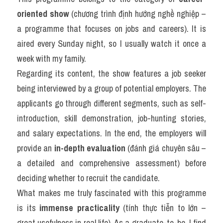
oriented show
 (chương trình định hướng nghề nghiệp – 
a programme that focuses on jobs and careers). It is 
aired every Sunday night, so I usually watch it once a 
week with my family.
Regarding its content, the show features a job seeker 
being interviewed by a group of potential employers. The 
applicants go through different segments, such as self-
introduction, skill demonstration, job-hunting stories, 
and salary expectations. In the end, the employers will 
provide an 
in-depth evaluation
 (đánh giá chuyên sâu – 
a detailed and comprehensive assessment) before 
deciding whether to recruit the candidate.
What makes me truly fascinated with this programme 
is its 
immense practicality
 (tính thực tiễn to lớn – 
great usefulness in real life). As a graduate-to-be, I find 