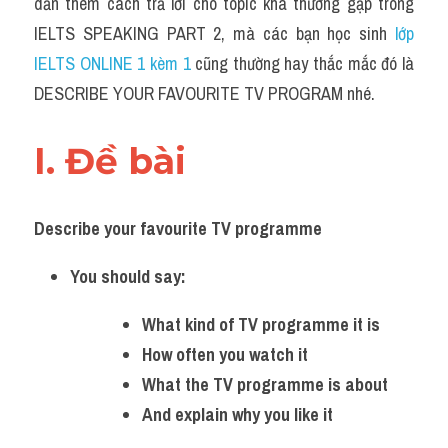
dẫn thêm cách trả lời cho topic khá thường gặp trong 
Grammar
IELTS SPEAKING PART 2, mà các bạn học sinh
 lớp 
Collocation
IELTS ONLINE 1 kèm 1 
cũng thường hay thắc mắc đó là 
DESCRIBE YOUR FAVOURITE TV PROGRAM nhé.
Cách paraphrase
Part 2
I. Đề bài 
Noun
Describe your favourite TV programme 
Verb
You should say:
Cấu trúc câu
What kind of TV programme it is 
Giải đề THPT
How often you watch it 
Report đề thi thật IELTS GENERAL
What the TV programme is about 
And explain why you like it 
Đề thi thật Task 1