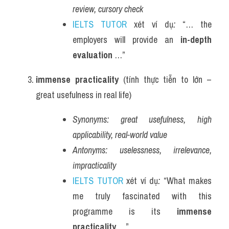
review, cursory check
IELTS TUTOR
 xét ví dụ
:
 “… the 
employers will provide an 
in-depth 
evaluation
 …”
immense practicality
 (tính thực tiễn to lớn – 
great usefulness in real life)
Synonyms:
great usefulness, high 
applicability, real-world value
Antonyms:
uselessness, irrelevance, 
impracticality
IELTS TUTOR
 xét ví dụ
:
 “What makes 
me truly fascinated with this 
programme is its 
immense 
practicality
 …”