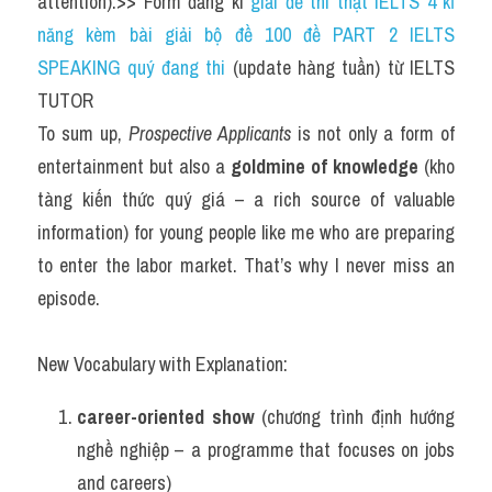
attention).>> Form đăng kí 
giải đề thi thật IELTS 4 kĩ 
năng kèm bài giải bộ đề 100 đề PART 2 IELTS 
SPEAKING quý đang thi
 (update hàng tuần) từ IELTS 
TUTOR
To sum up, 
Prospective Applicants
 is not only a form of 
entertainment but also a 
goldmine of knowledge
 (kho 
tàng kiến thức quý giá – a rich source of valuable 
information) for young people like me who are preparing 
to enter the labor market. That’s why I never miss an 
episode.
New Vocabulary with Explanation:
career-oriented show
 (chương trình định hướng 
nghề nghiệp – a programme that focuses on jobs 
and careers)