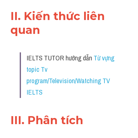
Adv
II. Kiến thức liên 
Cách dùng từ
quan 
Từ vựng theo tiền tố
Task 1
IELTS TUTOR hướng dẫn 
Từ vựng 
Ngân hàng đề thi máy
topic Tv 
Phân biệt từ
program/Television/Watching TV 
Report đề thi thật IELTS
IELTS
Advice
III. Phân tích 
IELTS Advice
Đề thi thật Task 2