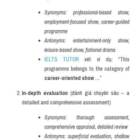
Synonyms:
professional-based show, 
employment-focused show, career-guided 
programme
Antonyms:
entertainment-only show, 
leisure-based show, fictional drama
IELTS TUTOR
 xét ví dụ
:
 “This 
programme belongs to the category of 
career-oriented show
 …”
in-depth evaluation
 (đánh giá chuyên sâu – a 
detailed and comprehensive assessment)
Synonyms:
thorough assessment, 
comprehensive appraisal, detailed review
Antonyms:
superficial evaluation, shallow 