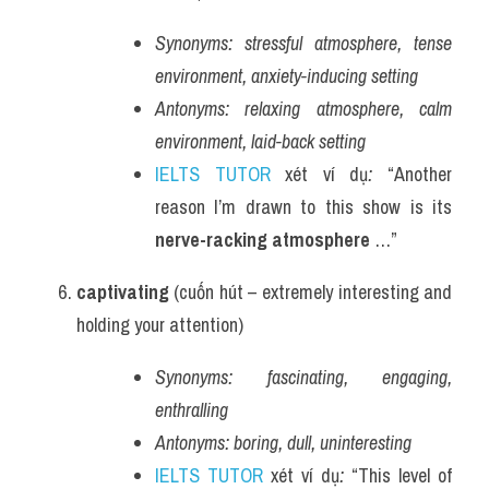
Synonyms:
stressful atmosphere, tense 
environment, anxiety-inducing setting
Antonyms:
relaxing atmosphere, calm 
environment, laid-back setting
IELTS TUTOR
 xét ví dụ
:
 “Another 
reason I’m drawn to this show is its 
nerve-racking atmosphere
 …”
captivating
 (cuốn hút – extremely interesting and 
holding your attention)
Synonyms:
fascinating, engaging, 
enthralling
Antonyms:
boring, dull, uninteresting
IELTS TUTOR
 xét ví dụ
:
 “This level of 