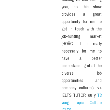
year, so this show 
provides a great 
opportunity for me to 
get in touch with the 
job-hunting market 
(HOẶC: it is really 
necessary for me to 
have a better 
understanding of all the 
diverse job 
opportunities and 
company cultures). >> 
IELTS TUTOR lưu ý 
Từ 
vựng topic Culture 
IELTS 