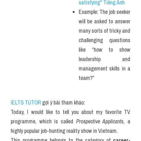
satisfying" Tiếng Anh
Example: The job seeker 
will be asked to answer 
many sorts of tricky and 
challenging questions 
like “how to show 
leadership and 
management skills in a 
team?”
IELTS TUTOR
 gợi ý bài tham khảo:
Today, I would like to tell you about my favorite TV 
programme, which is called 
Prospective Applicants
, a 
highly popular job-hunting reality show in Vietnam.
This programme belongs to the category of 
career-