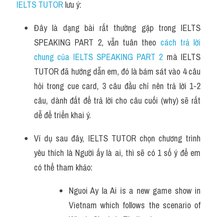
IELTS TUTOR
 lưu ý:
Listening
Đây là dạng bài rất thường gặp trong IELTS 
Speaking
SPEAKING PART 2, vẫn tuân theo 
cách trả lời 
chung của IELTS SPEAKING PART 2
 mà IELTS 
Writing
TUTOR đã hướng dẫn em, đó là bám sát vào 4 câu 
Reading
hỏi trong cue card, 3 câu đầu chỉ nên trả lời 1-2 
câu, dành đất để trả lời cho câu cuối (why) sẽ rất 
Homepage
dễ để triển khai ý.
Ví dụ sau đây, IELTS TUTOR chọn chương trình 
yêu thích là Người ấy là ai, thì sẽ có 1 số ý để em 
có thể tham khảo:
Nguoi Ay la Ai is a new game show in 
Vietnam which follows the scenario of 