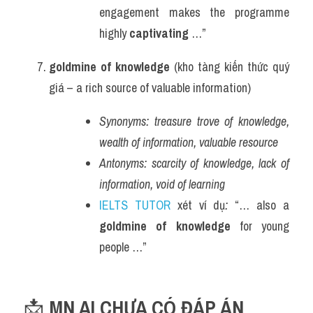
engagement makes the programme 
highly 
captivating
 …”
goldmine of knowledge
 (kho tàng kiến thức quý 
giá – a rich source of valuable information)
Synonyms:
treasure trove of knowledge, 
wealth of information, valuable resource
Antonyms:
scarcity of knowledge, lack of 
information, void of learning
IELTS TUTOR
 xét ví dụ
:
 “… also a 
goldmine of knowledge
 for young 
people …”
📩 
MN AI CHƯA CÓ ĐÁP ÁN 