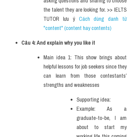
asking questions and sharing to choose 
the talent they are looking for. >> IELTS 
TUTOR lưu ý 
Cách dùng danh từ 
"content" (content hay contents) 
Câu 4: And explain why you like it 
Main idea 1: This show brings about 
helpful lessons for job seekers since they 
can learn from those contestants’ 
strengths and weaknesses
Supporting idea: 
Example: As a 
graduate-to-be, I am 
about to start my 
working life this coming 