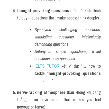
thought-provoking questions
 (câu hỏi kích thích 
tư duy – questions that make people think deeply)
Synonyms:
challenging questions, 
stimulating questions, intellectually 
demanding questions
Antonyms:
simple questions, trivial 
questions, easy questions
IELTS TUTOR
 xét ví dụ
:
 “… how to 
tackle 
thought-provoking questions
such as …”
nerve-racking atmosphere
 (bầu không khí căng 
thẳng – an environment that makes you feel 
nervous or tense)