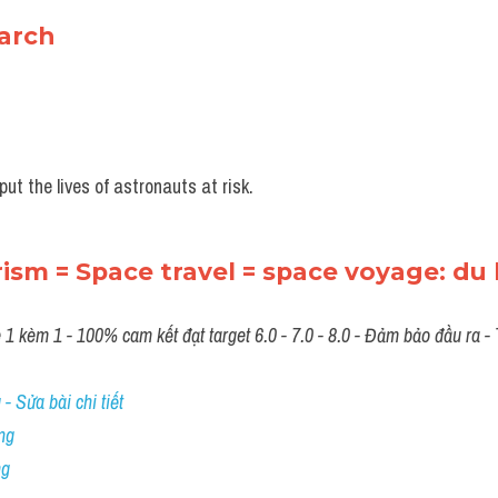
earch
ut the lives of astronauts at risk.
ism = Space travel = space voyage: du l
 kèm 1 - 100% cam kết đạt target 6.0 - 7.0 - 8.0 - Đảm bảo đầu ra - T
- Sửa bài chi tiết
ng
ng