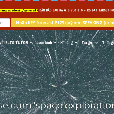
Về IELTS TUTOR
Loại hình
Kĩ năng
Target
Thời gi
e cụm"space exploration