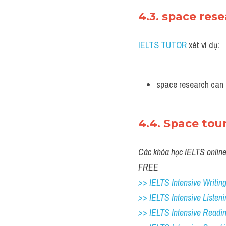
4.3. space res
IELTS TUTOR 
xét ví dụ:
space research can p
4.4. Space tour
Các khóa học IELTS online 1
FREE
>> IELTS Intensive Writing 
>> IELTS Intensive Listeni
>> IELTS Intensive Readi