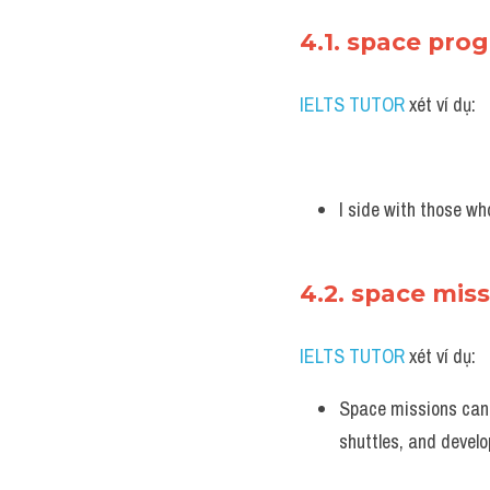
4.1. space pr
IELTS TUTOR 
xét ví dụ:
I side with those wh
4.2. space mis
IELTS TUTOR 
xét ví dụ:
Space missions can c
shuttles, and develo