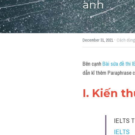
anh
·
December 31, 2021
Cách dùng
Bên cạnh 
Bài sửa đề thi 
dẫn kĩ thêm Paraphrase c
I. Kiến t
IELTS T
IELTS