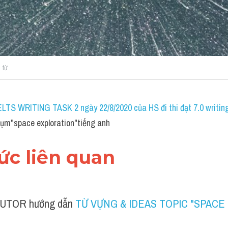
 từ
IELTS WRITING TASK 2 ngày 22/8/2020 của HS đi thi đạt 7.0 writin
ụm"space exploration"tiếng anh
hức liên quan 
UTOR hướng dẫn 
TỪ VỰNG & IDEAS TOPIC "SPACE 