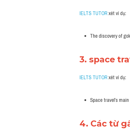
IELTS TUTOR 
xét ví dụ:
The discovery of gol
3. space tra
IELTS TUTOR 
xét ví dụ:
Space travel’s main 
4. Các từ g