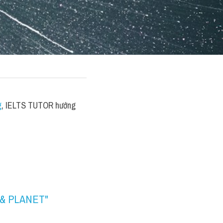
g
, IELTS TUTOR hướng 
& PLANET" 