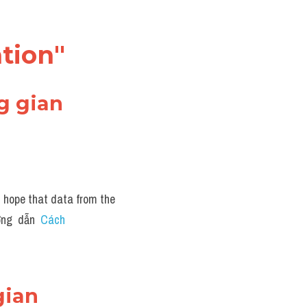
tion"
g gian
s hope that data from the 
ng  dẫn  
Cách 
gian