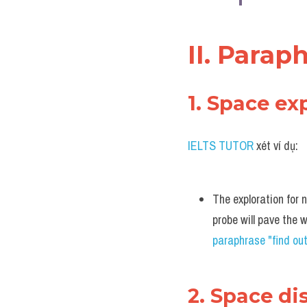
II. Para
1. Space e
IELTS TUTOR 
xét ví dụ:
The exploration for n
probe will pave the 
paraphrase "find out
2. Space d