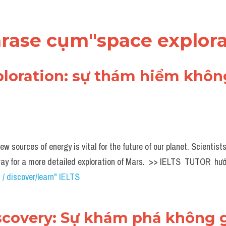
phrase cụm"space explora
xploration: sự thám hiểm khôn
ew sources of energy is vital for the future of our planet. Scientist
way for a more detailed exploration of Mars.  >> IELTS  TUTOR  hướ
 / discover/learn" IELTS
iscovery: Sự khám phá không 