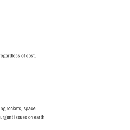
regardless of cost.
ng rockets, space 
 urgent issues on earth.