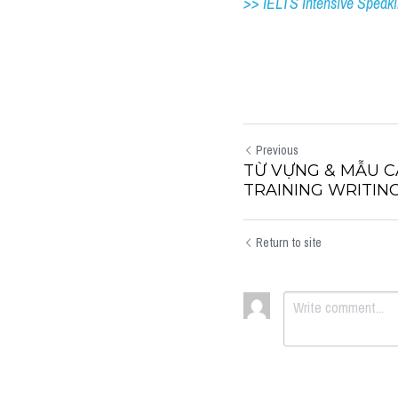
>> IELTS Intensive Speak
Previous
TỪ VỰNG & MẪU C
TRAINING WRITING T
Return to site