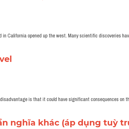
d in California opened up the west. Many scientific discoveries h
vel
disadvantage is that it could have significant consequences on th
ần nghĩa khác (áp dụng tuỳ t