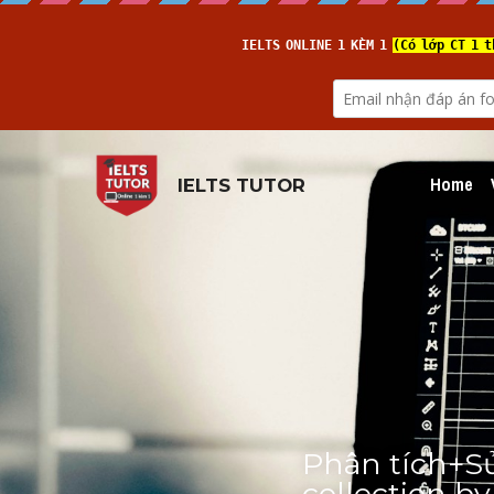
Home
IELTS TUTOR
Phân tích+Sử
collection by