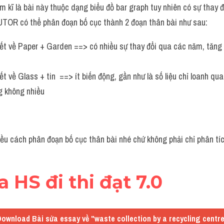
m kĩ là bài này thuộc dạng biểu đồ bar graph tuy nhiên có sự thay 
UTOR có thể phân đoạn bố cục thành 2 đoạn thân bài như sau:
iết về Paper + Garden ==> có nhiều sự thay đổi qua các năm, tăng 
iết về Glass + tin  ==> ít biến động, gần như là số liệu chỉ loanh q
 không nhiều 
iều cách phân đoạn bố cục thân bài nhé chứ không phải chỉ phân tí
a HS đi thi đạt 7.0
ownload Bài sửa essay về "waste collection by a recycling centr