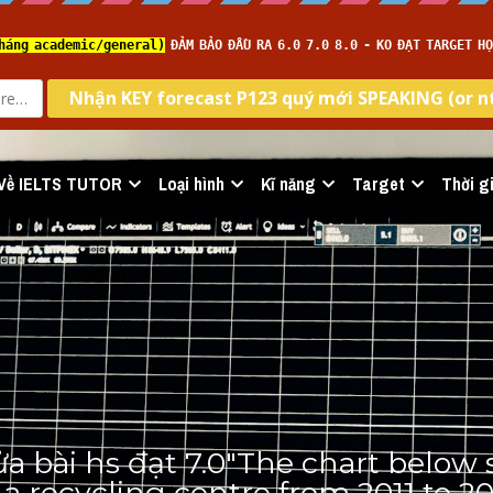
Về IELTS TUTOR
Loại hình
Kĩ năng
Target
Thời gi
a bài hs đạt 7.0"The chart below 
 a recycling centre from 2011 to 20