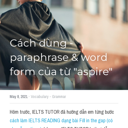
Cách diễn đạt
IELTS Videos - Ebook
HỌC THỬ →
Điểm báo
Cách dùng - 
Adj
paraphrase & word 
Idiom
form của từ "aspire"
Khác
Từ vựng theo topic
·
May 8, 2021
Vocabulary - Grammar
Từ vựng theo Topic
Hôm trước, IELTS TUTOR đã hướng dẫn em từng bước 
Vocabulary - Grammar
cách làm IELTS READING dạng bài Fill in the gap (có 