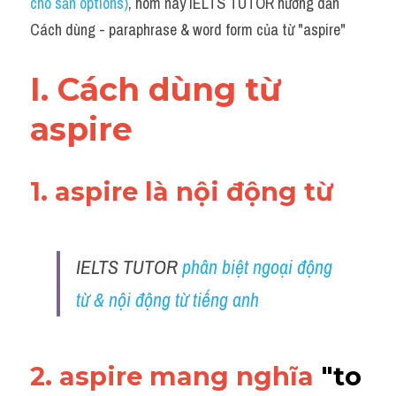
cho sẵn options)
, hôm nay IELTS TUTOR hướng dẫn 
Grammar
Cách dùng - paraphrase & word form của từ "aspire"
Collocation
I. Cách dùng từ 
Cách paraphrase
aspire
Part 2
Noun
1. aspire là nội động từ
Verb
Cấu trúc câu
IELTS TUTOR 
phân biệt ngoại động 
Giải đề THPT
từ & nội động từ tiếng anh
Report đề thi thật IELTS GENERAL
2. aspire mang nghĩa 
"to 
Đề thi thật Task 1