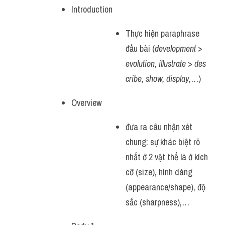
Introduction
Thực hiện paraphrase 
đầu bài (
development > 
evolution
, 
illustrate
 > 
des
cribe, show,
display
,…)
Overview
đưa ra câu nhận xét 
chung: sự khác biệt rõ 
nhất ở 2 vật thể là ở kích 
cỡ (size), hình dáng 
(appearance/shape), độ 
sắc (sharpness),…