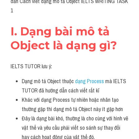
dẫn Cách viết dạng mô tả Object IELTS WRITING TASK 
Grammar
1
Collocation
I. Dạng bài mô tả 
Cách paraphrase
Object là dạng gì?
Part 2
Noun
IELTS TUTOR lưu ý:
Verb
Dạng mô tả Object thuộc 
dạng Process
 mà IELTS 
Cấu trúc câu
TUTOR đã hướng dẫn cách viết rất kĩ
Khác với dạng Process tự nhiên hoặc nhân tạo 
Giải đề THPT
thường gặp thì dạng mô tả Object này ít gặp hơn
Report đề thi thật IELTS GENERAL
Đây là dạng bài khó, thường là cho cùng với hình vẽ 
vật thể và yêu cầu phải viết so sánh sự thay đổi 
Đề thi thật Task 1
hay cách hoạt động của vật thể đó.