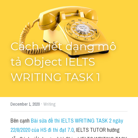
Cách diễn đạt
IELTS Videos - Ebook
HỌC THỬ →
Điểm báo
Cách viết dạng mô 
Adj
tả Object IELTS 
Idiom
WRITING TASK 1
Khác
Từ vựng theo topic
·
December 1, 2020
Writing
Từ vựng theo Topic
Bên cạnh 
Bài sửa đề thi IELTS WRITING TASK 2 ngày 
Vocabulary - Grammar
22/8/2020 của HS đi thi đạt 7.0
, IELTS TUTOR hướng 