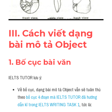
Listening
Speaking
III. Cách viết dạng 
Writing
bài mô tả Object 
Reading
Homepage
1. Bố cục bài văn 
IELTS TUTOR lưu ý:
Về bố cục, dạng bài mô tả Object vẫn sẽ tuân thủ 
theo 
bố cục 4 đoạn mà IELTS TUTOR đã hướng 
dẫn kĩ trong IELTS WRITING TASK 1
, tức là: