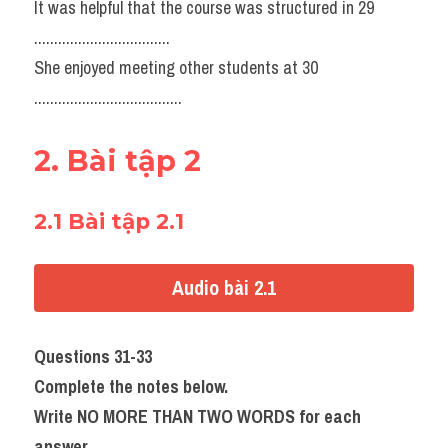
It was helpful that the course was structured in 29 
..................................
She enjoyed meeting other students at 30 
.....................................
2. Bài tập 2
2.1 Bài tập 2.1
Audio bài 2.1
Questions 31-33
Complete the notes below.
Write NO MORE THAN TWO WORDS for each 
answer.