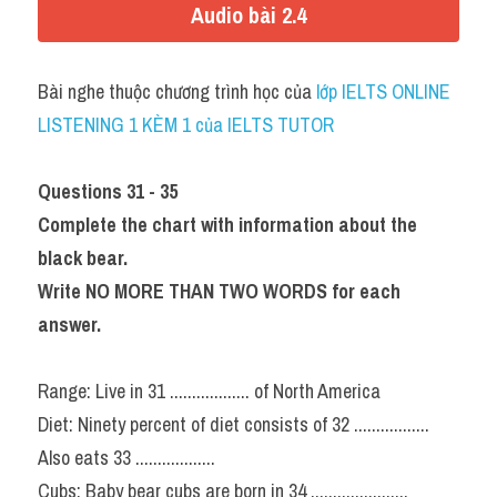
Audio bài 2.4
Bài nghe thuộc chương trình học của 
lớp IELTS ONLINE 
LISTENING 1 KÈM 1 của IELTS TUTOR
Questions 31 - 35
Complete the chart with information about the 
black bear. 
Write NO MORE THAN TWO WORDS for each 
answer.
Range: Live in 31 .................. of North America
Diet: Ninety percent of diet consists of 32 ................. 
Also eats 33 ..................
Cubs: Baby bear cubs are born in 34 ......................