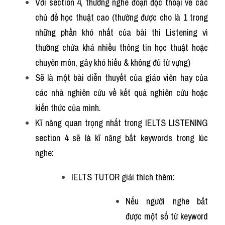
Với section 4, thường nghe đoạn độc thoại về các 
Adv
chủ đề học thuật cao (thường được cho là 1 trong 
những phần khó nhất của bài thi Listening vì 
Cách dùng từ
thường chứa khá nhiều thông tin học thuật hoặc 
Từ vựng theo tiền tố
chuyên môn, gây khó hiểu & không đủ từ vựng)
Sẽ là một bài diễn thuyết của giáo viên hay của 
Task 1
các nhà nghiên cứu về kết quả nghiên cứu hoặc 
Ngân hàng đề thi máy
kiến thức của mình.
Kĩ năng quan trọng nhất trong IELTS LISTENING 
Phân biệt từ
section 4 sẽ là kĩ năng bắt keywords trong lúc 
Report đề thi thật IELTS
nghe:
Advice
IELTS TUTOR giải thích thêm: 
IELTS Advice
Nếu người nghe bắt 
được một số từ keyword 
Đề thi thật Task 2