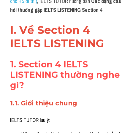
cho HS đi thi)
, IELTS TUTOR hướng dẫn 
Các dạng câu 
Grammar
hỏi thường gặp IELTS LISTENING Section 4
Collocation
I. Về Section 4 
Cách paraphrase
IELTS LISTENING
Part 2
Noun
1. Section 4 IELTS 
Verb
LISTENING thường nghe 
gì?
Cấu trúc câu
Giải đề THPT
1.1. Giới thiệu chung
Report đề thi thật IELTS GENERAL
IELTS TUTOR lưu ý:
Đề thi thật Task 1