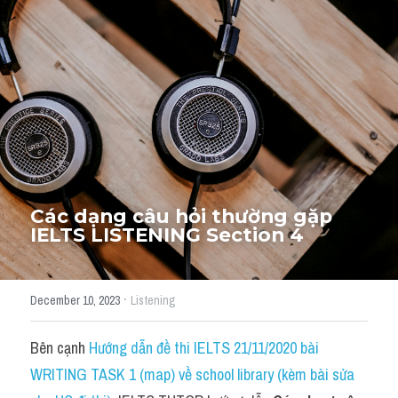
Cách diễn đạt
IELTS Videos - Ebook
HỌC THỬ →
Điểm báo
Adj
Idiom
Các dạng câu hỏi thường gặp 
IELTS LISTENING Section 4
Khác
Từ vựng theo topic
·
December 10, 2023
Listening
Từ vựng theo Topic
Bên cạnh 
Hướng dẫn đề thi IELTS 21/11/2020 bài 
Vocabulary - Grammar
WRITING TASK 1 (map) về school library (kèm bài sửa 