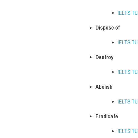
IELTS T
Dispose of
IELTS T
Destroy
IELTS T
Abolish
IELTS T
Eradicate
IELTS T