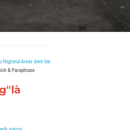
 Regional Areas (kèm bài 
hích & Paraphrase
"là 
erb ngoại 