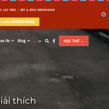
an thi
Blog
…
HỌC THỬ →
ải thích 