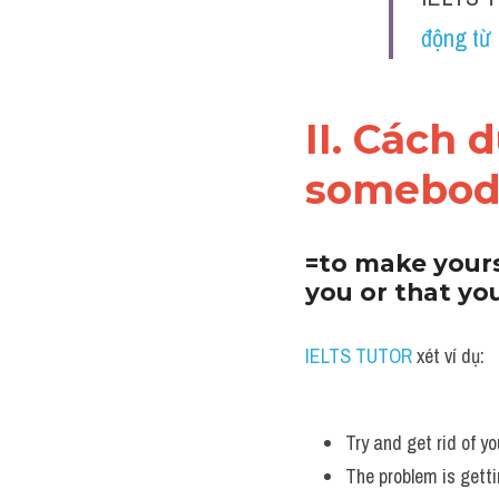
động từ
II. Cách d
somebod
=to make yours
you or that yo
IELTS TUTOR
 xét ví dụ:
Try and get rid of you
The problem is getti