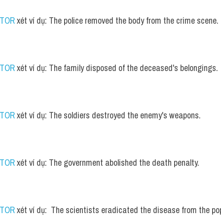
UTOR
 xét ví dụ: The police removed the body from the crime scene.
UTOR
 xét ví dụ: The family disposed of the deceased's belongings.
UTOR
 xét ví dụ: The soldiers destroyed the enemy's weapons.
UTOR
 xét ví dụ: The government abolished the death penalty.
UTOR
 xét ví dụ:  The scientists eradicated the disease from the po