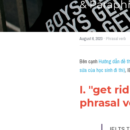
& Paraph
·
August 6, 2023
Phrasal verb
Bên cạnh 
Hướng dẫn đề th
sửa của học sinh đi thi)
, 
I. "get r
phrasal v
IELTS T