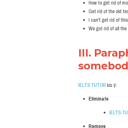
How to get rid of m
Get rid of the old te
I can't get rid of th
We got rid of all the 
III. Parap
somebod
IELTS TUTOR
 lưu ý:
Eliminate
IELTS T
Remove