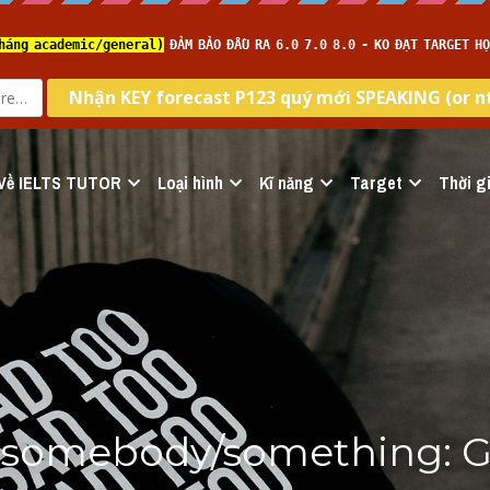
Về IELTS TUTOR
Loại hình
Kĩ năng
Target
Thời gi
f somebody/something: Gi