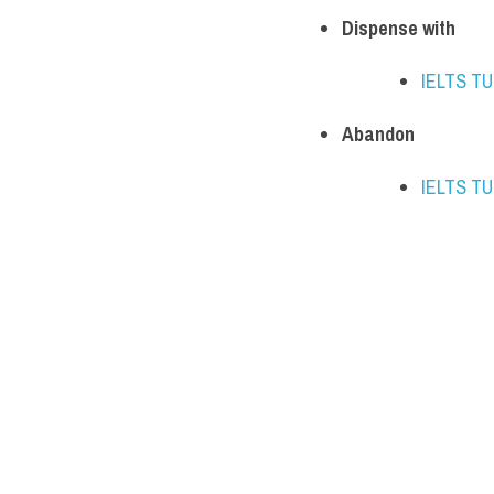
Dispense with
IELTS T
Abandon
IELTS T