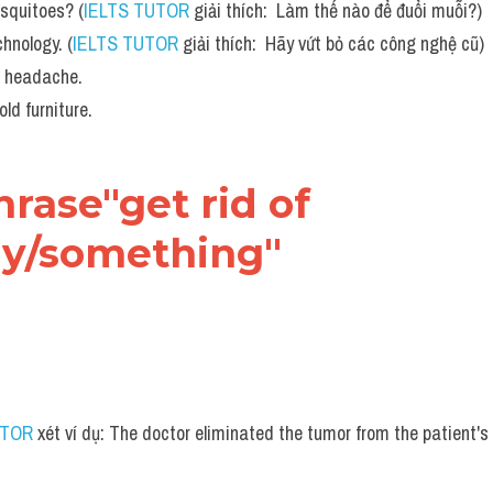
osquitoes? (
IELTS TUTOR
 giải thích:  Làm thế nào để đuổi muỗi?)
chnology. (
IELTS TUTOR
 giải thích:  Hãy vứt bỏ các công nghệ cũ)
is headache. 
old furniture.
hrase"get rid of 
y/something"
UTOR
 xét ví dụ: The doctor eliminated the tumor from the patient's