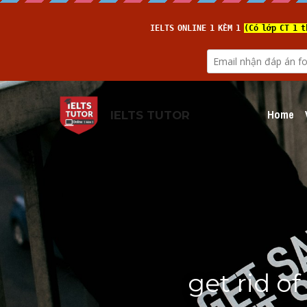
Home
IELTS TUTOR
get rid o