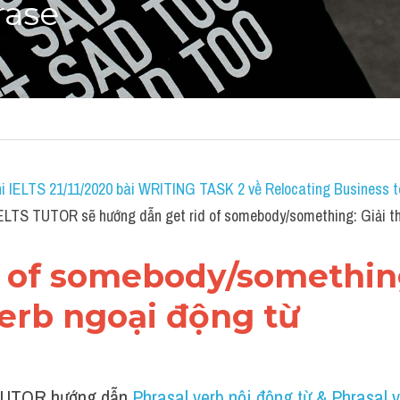
rase
i IELTS 21/11/2020 bài WRITING TASK 2 về Relocating Business to
IELTS TUTOR sẽ hướng dẫn get rid of somebody/something: Giải t
id of somebody/something
erb ngoại động từ 
UTOR hướng dẫn 
Phrasal verb nội động từ & Phrasal v