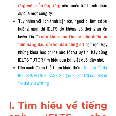
Grammar
ứng viên cần đáp ứng 
nếu muốn trở thành nhân 
sự của một công ty. 
Collocation
Tuy nhiên với lịch trình bận rộn, người đi làm có xu 
Cách paraphrase
hướng ngại thi IELTS do không có thời gian ôn 
luyện. Do đó 
các khóa học Online luôn được ưu 
Part 2
tiên hàng đầu đối với dân công sở
 bận rộn. Vậy 
Noun
những khóa học online nào tốt và uy tín, hãy cùng 
IELTS TUTOR tìm hiểu qua bài viết dưới đây nhé.
Verb
Bên cạnh đó có thể tham khảo thêm 
Bài sửa đề thi 
Cấu trúc câu
IELTS WRITING TASK 2 ngày 22/8/2020 của HS đi 
thi đạt 7.0 writing
Giải đề THPT
Report đề thi thật IELTS GENERAL
I. Tìm hiểu về tiếng 
Đề thi thật Task 1