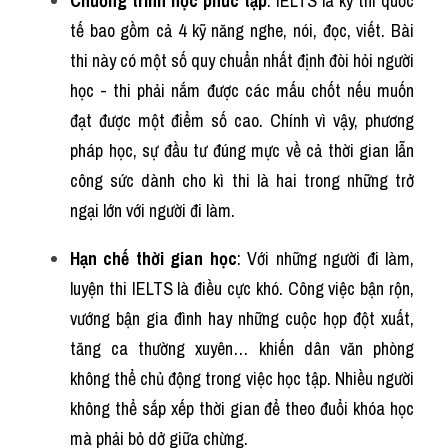
Chương trình học phức tạp
: IELTS là kỳ thi quốc 
tế bao gồm cả 4 kỹ năng nghe, nói, đọc, viết. Bài 
thi này có một số quy chuẩn nhất định đòi hỏi người 
học - thi phải nắm được các mấu chốt nếu muốn 
đạt được một điểm số cao. Chính vì vậy, phương 
pháp học, sự đầu tư đúng mực về cả thời gian lẫn 
công sức dành cho kì thi là hai trong những trở 
ngại lớn với người đi làm. 
Hạn chế thời gian học
: Với những người đi làm, 
luyện thi IELTS là điều cực khó. Công việc bận rộn, 
vướng bận gia đình hay những cuộc họp đột xuất, 
tăng ca thường xuyên… khiến dân văn phòng 
không thể chủ động trong việc học tập. Nhiều người 
không thể sắp xếp thời gian để theo đuổi khóa học 
mà phải bỏ dở giữa chừng.