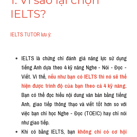
1. Vì sao lại chọn 
Listening
IELTS?
Speaking
IELTS TUTOR lưu ý:
Writing
Reading
IELTS là chứng chỉ đánh giá năng lực sử dụng 
Homepage
tiếng Anh dựa theo 4 kỹ năng Nghe - Nói - Đọc - 
Viết. Vì thế, 
nếu như bạn có IELTS thì nó sẽ thể 
hiện được trình độ của bạn theo cả 4 kỹ năng
. 
Bạn có thể đọc hiểu nội dung văn bản bằng tiếng 
Anh, giao tiếp thông thạo và viết tốt hơn so với 
việc bạn chỉ học Nghe - Đọc (TOEIC) hay chỉ nói 
như giao tiếp.
Khi có bằng IELTS, bạn 
không chỉ có cơ hội 