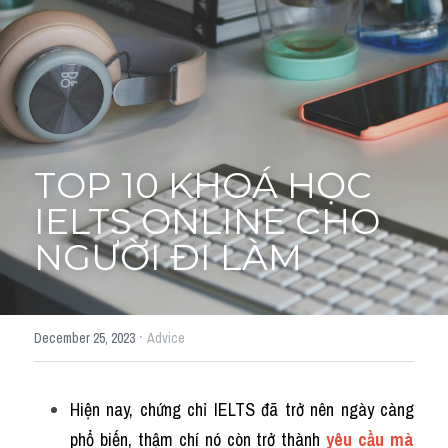
Cách diễn đạt
IELTS Videos - Ebook
HỌC THỬ →
Điểm báo
TOP 10 KHOÁ HỌC 
Adj
IELTS ONLINE CHO 
Idiom
NGƯỜI ĐI LÀM
Khác
Từ vựng theo topic
·
December 25, 2023
Advice
Từ vựng theo Topic
Hiện nay, chứng chỉ IELTS đã trở nên ngày càng 
Vocabulary - Grammar
phổ biến, thậm chí nó còn trở thành 
yêu cầu mà 