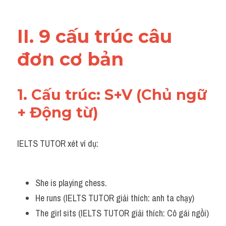
Listening
II. 9 cấu trúc câu 
Speaking
đơn cơ bản
Writing
Reading
1. Cấu trúc: S+V (Chủ ngữ 
Homepage
+ Động từ)
IELTS TUTOR xét ví dụ:
She is playing chess.
He runs (IELTS TUTOR giải thích: anh ta chạy)
The girl sits (IELTS TUTOR giải thích: Cô gái ngồi)