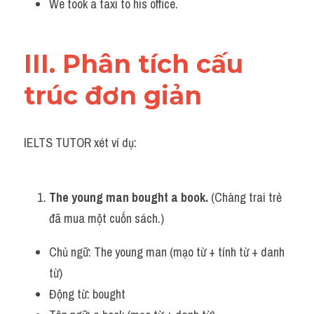
We took a taxi to his office.
III. Phân tích cấu 
trúc đơn giản
IELTS TUTOR xét ví dụ:
The young man bought a book.
 (Chàng trai trẻ 
đã mua một cuốn sách.)
Chủ ngữ: The young man (mạo từ + tính từ + danh 
từ)
Động từ: bought