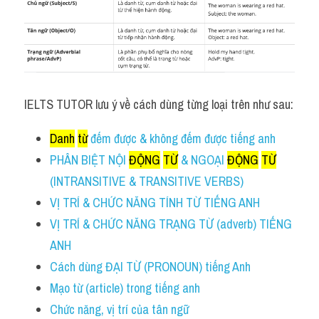
Adv
Cách dùng từ
Từ vựng theo tiền tố
IELTS TUTOR lưu ý về cách dùng từng loại trên như sau:
Task 1
Danh
từ
 đếm được & không đếm được tiếng anh
Ngân hàng đề thi máy
PHÂN BIỆT NỘI 
ĐỘNG
TỪ
 & NGOẠI 
ĐỘNG
TỪ
Phân biệt từ
(INTRANSITIVE & TRANSITIVE VERBS)
VỊ TRÍ & CHỨC NĂNG TÍNH TỪ TIẾNG ANH
Report đề thi thật IELTS
VỊ TRÍ & CHỨC NĂNG TRẠNG TỪ (adverb) TIẾNG 
Advice
ANH
Cách dùng ĐẠI TỪ (PRONOUN) tiếng Anh
IELTS Advice
Mạo từ (article) trong tiếng anh 
Đề thi thật Task 2
Chức năng, vị trí của tân ngữ 