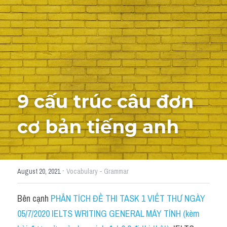
Cách diễn đạt
IELTS Videos - Ebook
HỌC THỬ →
Điểm báo
Adj
9 cấu trúc câu đơn 
Idiom
cơ bản tiếng anh
Khác
Từ vựng theo topic
·
August 20, 2021
Vocabulary - Grammar
Từ vựng theo Topic
Bên cạnh 
PHÂN TÍCH ĐỀ THI TASK 1 VIẾT THƯ NGÀY 
Vocabulary - Grammar
05/7/2020 IELTS WRITING GENERAL MÁY TÍNH (kèm 