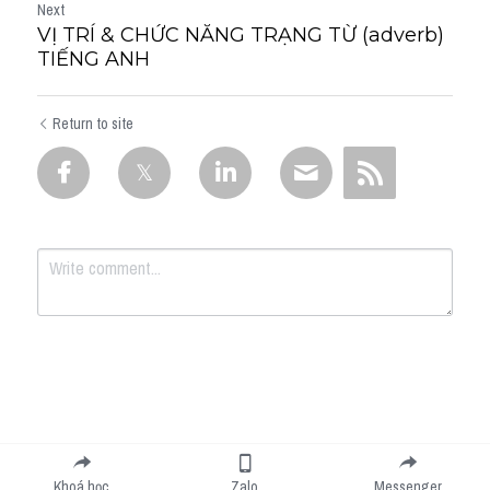
Next
VỊ TRÍ & CHỨC NĂNG TRẠNG TỪ (adverb)
TIẾNG ANH
Return to site
Submit
Cancel
Khoá học
Zalo
Messenger