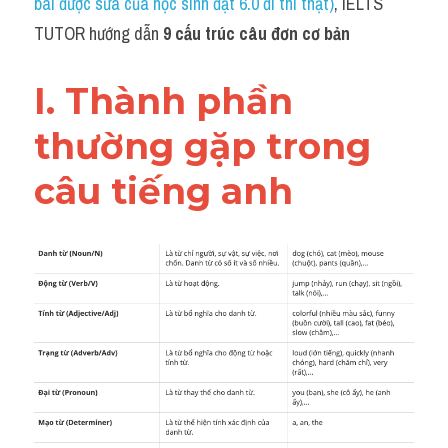
bài được sửa của học sinh đạt 6.0 đi thi thật)
, IELTS 
Grammar
TUTOR hướng dẫn 
9 cấu trúc câu đơn cơ bản
Collocation
I. Thành phần 
Cách paraphrase
thường gặp trong 
Part 2
câu tiếng anh
Noun
Verb
Cấu trúc câu
Giải đề THPT
Report đề thi thật IELTS GENERAL
Đề thi thật Task 1