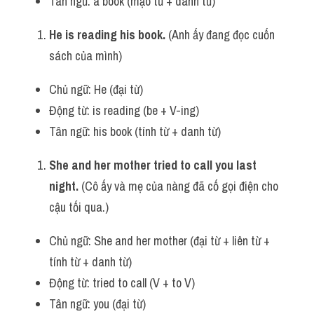
Tân ngữ: a book (mạo từ + danh từ)
He is reading his book.
 (Anh ấy đang đọc cuốn 
sách của mình)
Chủ ngữ: He (đại từ)
Động từ: is reading (be + V-ing)
Tân ngữ: his book (tính từ + danh từ)
She and her mother tried to call you last 
night.
 (Cô ấy và mẹ của nàng đã cố gọi điện cho 
cậu tối qua.)
Chủ ngữ: She and her mother (đại từ + liên từ + 
tính từ + danh từ)
Động từ: tried to call (V + to V)
Tân ngữ: you (đại từ)