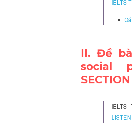
IELTS 
Cá
II. Đề b
social 
SECTION 
IELTS 
LISTEN