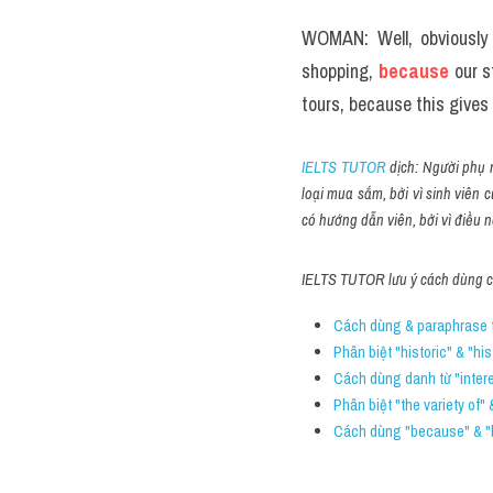
WOMAN: Well, obviously 
shopping, 
because
 our 
tours, because this gives 
IELTS TUTOR
 dịch: Người phụ 
loại mua sắm, bởi vì sinh viên 
có hướng dẫn viên, bởi vì điều 
IELTS TUTOR lưu ý cách dùng cá
Cách dùng & paraphrase t
Phân biệt "historic" & "his
Cách dùng danh từ "intere
Phân biệt "the variety of" 
Cách dùng "because" & "b