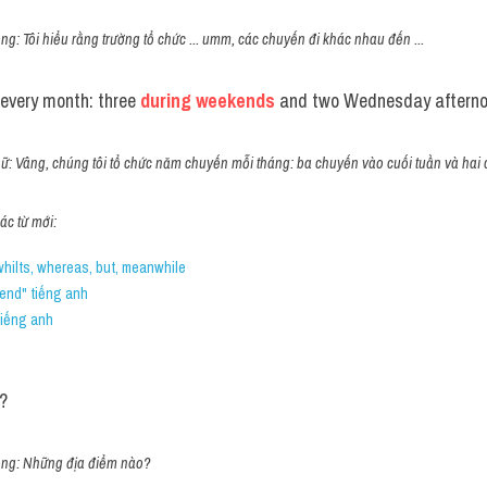
ng: Tôi hiểu rằng trường tổ chức ... umm, các chuyến đi khác nhau đến ...
every month: three
 during weekends
 and two Wednesday afterno
nữ: Vâng, chúng tôi tổ chức năm chuyến mỗi tháng: ba chuyến vào cuối tuần và hai 
c từ mới:
whilts, whereas, but, meanwhile
end" tiếng anh
tiếng anh
?
 ông: Những địa điểm nào?