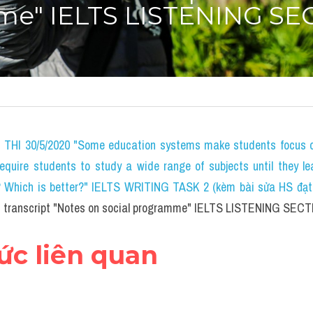
e" IELTS LISTENING SEC
HI 30/5/2020 "Some education systems make students focus on 
require students to study a wide range of subjects until they le
? Which is better?" IELTS WRITING TASK 2 (kèm bài sửa HS đạt 
ch transcript "Notes on social programme" IELTS LISTENING SECT
hức liên quan