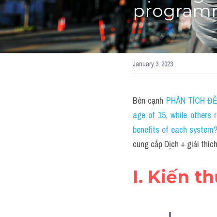
programm
January 3, 2023
Bên cạnh 
PHÂN TÍCH ĐỀ T
age of 15, while others 
benefits of each system
cung cấp Dịch + giải thí
I. Kiến t