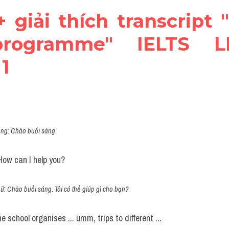
 + giải thích transcript 
programme" IELTS LI
1
ông: Chào buổi sáng.
w can I help you?
nữ: Chào buổi sáng. Tôi có thể giúp gì cho bạn?
 school organises ... umm, trips to different ...