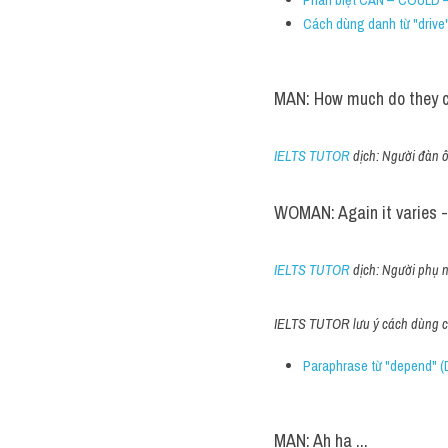
Cách dùng danh từ "drive"
MAN: How much do they 
IELTS TUTOR
 dịch: Người đàn 
WOMAN: Again it varies -
IELTS TUTOR
 dịch: Người phụ 
IELTS TUTOR lưu ý cách dùng cá
Paraphrase từ "depend" (D
MAN: Ah ha ...