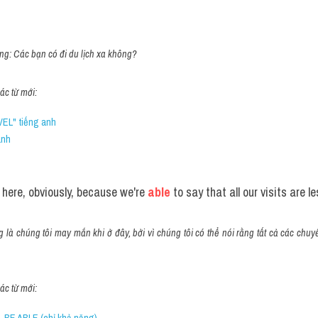
ông: Các bạn có đi du lịch xa không?
c từ mới:
EL" tiếng anh
anh 
here, obviously, because we're 
able
 to say that all our visits are l
ng là chúng tôi may mắn khi ở đây, bởi vì chúng tôi có thể nói rằng tất cả các chu
c từ mới:
 BE ABLE (chỉ khả năng)