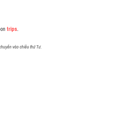
on 
trips
.
chuyến vào chiều thứ Tư.