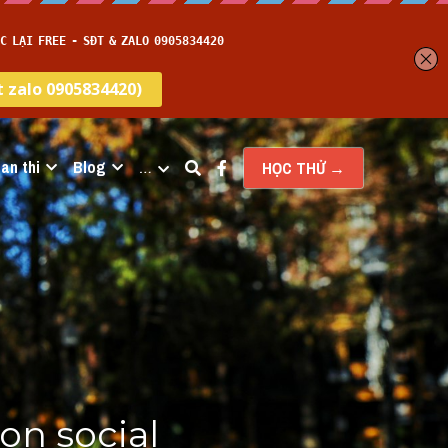
an thi
Blog
…
HỌC THỬ →
on social 