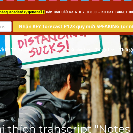
Về IELTS TUTOR
Loại hình
Kĩ năng
Target
Thời gi
i thích transcript "Notes 