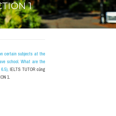
TION 1
certain subjects at the 
ave school. What are the 
6.5)
, 
IELTS TUTOR cũng 
ION 1.