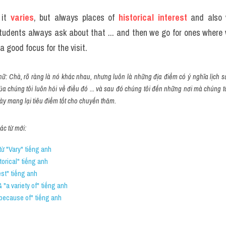
it
 varies
, but always places of 
historical interest
 and also 
students always ask about that ... and then we go for ones where 
a good focus for the visit.
nữ: Chà, rõ ràng là nó khác nhau, nhưng luôn là những địa điểm có ý nghĩa lịch s
của chúng tôi luôn hỏi về điều đó ... và sau đó chúng tôi đến những nơi mà chúng t
này mang lại tiêu điểm tốt cho chuyến thăm.
c từ mới:
ừ "Vary" tiếng anh
torical" tiếng anh
st" tiếng anh
& "a variety of" tiếng anh 
ecause of" tiếng anh 