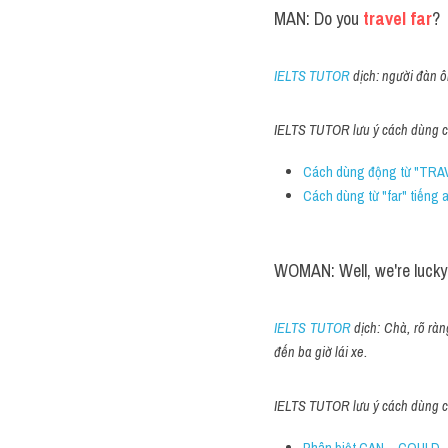
MAN: Do you
 travel far
?
IELTS TUTOR
 dịch: người đàn 
IELTS TUTOR lưu ý cách dùng cá
Cách dùng động từ "TRAV
Cách dùng từ "far" tiếng 
WOMAN: Well, we're lucky 
IELTS TUTOR
 dịch: Chà, rõ rà
đến ba giờ lái xe.
IELTS TUTOR lưu ý cách dùng cá
Phân biệt CAN – COULD –