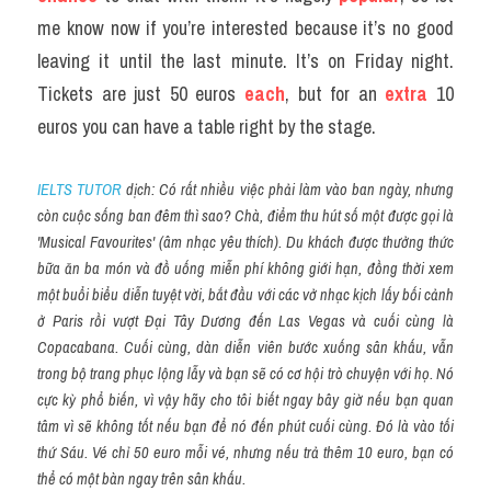
me know now if you’re interested because it’s no good 
leaving it until the last minute. It’s on Friday night. 
Tickets are just 50 euros
 each
, but for an 
extra
 10 
euros you can have a table right by the stage.
IELTS TUTOR
 dịch: Có rất nhiều việc phải làm vào ban ngày, nhưng 
còn cuộc sống ban đêm thì sao? Chà, điểm thu hút số một được gọi là 
'Musical Favourites' (âm nhạc yêu thích). Du khách được thưởng thức 
bữa ăn ba món và đồ uống miễn phí không giới hạn, đồng thời xem 
một buổi biểu diễn tuyệt vời, bắt đầu với các vở nhạc kịch lấy bối cảnh 
ở Paris rồi vượt Đại Tây Dương đến Las Vegas và cuối cùng là 
Copacabana. Cuối cùng, dàn diễn viên bước xuống sân khấu, vẫn 
trong bộ trang phục lộng lẫy và bạn sẽ có cơ hội trò chuyện với họ. Nó 
cực kỳ phổ biến, vì vậy hãy cho tôi biết ngay bây giờ nếu bạn quan 
tâm vì sẽ không tốt nếu bạn để nó đến phút cuối cùng. Đó là vào tối 
thứ Sáu. Vé chỉ 50 euro mỗi vé, nhưng nếu trả thêm 10 euro, bạn có 
thể có một bàn ngay trên sân khấu.