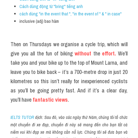
Cách dùng động từ "bring" tiếng anh
cách dùng "in the event that ", "in the event of " & " in case"
inclusive (adj) bao hàm
Then on Thursdays we organise a cycle trip, which will 
give you all the fun of biking 
without
 the 
effort.
 We’ll 
take you and your bike up to the top of Mount Larna, and 
leave you to bike back – it’s a 700-metre drop in just 20 
kilometres so this isn’t really for inexperienced cyclists 
as you’ll be going pretty fast. And if it’s a clear day, 
you’ll have
 fantastic views
.
IELTS TUTOR
 dịch: Sau đó, vào các ngày thứ Năm, chúng tôi tổ chức 
một chuyến đi xe đạp, chuyến đi này sẽ mang đến cho bạn tất cả 
niềm vui khi đạp xe mà không cần nỗ lực. Chúng tôi sẽ đưa bạn và 