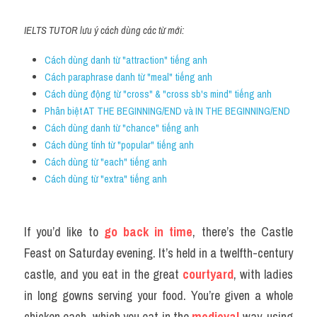
IELTS TUTOR lưu ý cách dùng các từ mới:
Cách dùng danh từ "attraction" tiếng anh
Cách paraphrase danh từ "meal" tiếng anh
Cách dùng động từ "cross" & "cross sb's mind" tiếng anh
Phân biệt AT THE BEGINNING/END và IN THE BEGINNING/END
Cách dùng danh từ "chance" tiếng anh
Cách dùng tính từ "popular" tiếng anh
Cách dùng từ "each" tiếng anh
Cách dùng từ "extra" tiếng anh 
If you’d like to 
go back in time
, there’s the Castle 
Feast on Saturday evening. It’s held in a twelfth-century 
castle, and you eat in the great 
courtyard
, with ladies 
in long gowns serving your food. You’re given a whole 
chicken each, which you eat in the 
medieval
 way, using 