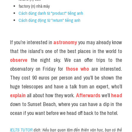
factory (n) nhà máy
Cách dùng danh từ "product" tiếng anh
Cách dùng động từ "return" tiếng anh
If you’re interested in 
astronomy
 you may already know 
that the island’s one of the best places in the world to 
observe
 the night sky. We can offer trips to the 
observatory on Friday for 
those who
 are interested. 
They cost 90 euros per person and you’ll be shown the 
huge telescopes and have a talk from an expert, who’ll 
explain
 all about how they work. 
Afterwards 
we’ll 
head
down to Sunset Beach, where you can have a dip in the 
ocean if you want before we head off back to the hotel.
IELTS TUTOR
 dịch: Nếu bạn quan tâm đến thiên văn học, bạn có thể 