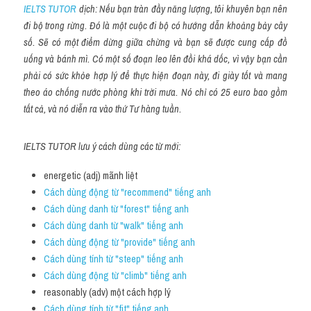
IELTS TUTOR
 dịch: Nếu bạn tràn đầy năng lượng, tôi khuyên bạn nên 
đi bộ trong rừng. Đó là một cuộc đi bộ có hướng dẫn khoảng bảy cây 
số. Sẽ có một điểm dừng giữa chừng và bạn sẽ được cung cấp đồ 
uống và bánh mì. Có một số đoạn leo lên đồi khá dốc, vì vậy bạn cần 
phải có sức khỏe hợp lý để thực hiện đoạn này, đi giày tốt và mang 
theo áo chống nước phòng khi trời mưa. Nó chỉ có 25 euro bao gồm 
tất cả, và nó diễn ra vào thứ Tư hàng tuần.
IELTS TUTOR lưu ý cách dùng các từ mới:
energetic (adj) mãnh liệt
Cách dùng động từ "recommend" tiếng anh
Cách dùng danh từ "forest" tiếng anh
Cách dùng danh từ "walk" tiếng anh
Cách dùng động từ "provide" tiếng anh
Cách dùng tính từ "steep" tiếng anh
Cách dùng động từ "climb" tiếng anh 
reasonably (adv) một cách hợp lý
Cách dùng tính từ "fit" tiếng anh