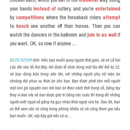
your hands 
instead of
 cutlery, and you’re
 entertained
by 
competitions
 where the horseback riders 
attempt
to 
knock
 one another off their horses. Then you can 
watch the dancers in the ballroom and
 join in as well
 if 
you want. OK, so now if anyone …
IELTS TUTOR
 dịch: Nếu bạn muốn quay ngược thời gian, sẽ có Lễ hội 
Lâu đài vào tối thứ Bảy. Nó được tổ chức trong một lâu đài thế kỷ 12, 
và bạn dùng bữa trong sân lớn, với những người phụ nữ mặc áo 
choàng dài phục vụ thức ăn cho bạn. Bạn được phát cho mỗi người 
một con gà nguyên con mà bạn ăn theo cách thời trung cổ, bằng tay 
thay vì dao nĩa và bạn được giải trí bằng các cuộc thi trong đó những 
người cưỡi ngựa cố gắng hạ gục nhau khỏi ngựa của họ. Sau đó, bạn 
có thể xem các vũ công trong phòng khiêu vũ và cũng tham gia nếu 
bạn muốn. OK, vậy bây giờ nếu có ai…