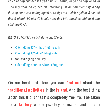
chiếc xe đạp của bạn lên đến đỉnh Núi Larna, và để bạn đạp xe trở lại 
– có một đoạn có độ cao 700 mét trong 20 km nên điều này không 
thực sự dành cho những người đi xe đạp thiếu kinh nghiệm vì bạn sẽ 
đi khá nhanh. Và nếu đó là một ngày đẹp trời, bạn sẽ có những khung 
cảnh tuyệt vời.
IELTS TUTOR lưu ý cách dùng các từ mới:
Cách dùng từ "without" tiếng anh
Cách dùng từ "effort" tiếng anh 
fantastic (adj) tuyệt vời
Cách dùng danh từ "view" tiếng anh
On our local craft tour you can
 find out
 about the 
traditional activities
 in the
 island
. And the best thing 
about this trip is that it’s completely free. You’ll be taken 
to a 
factory
 where jewellery is made, and also a 