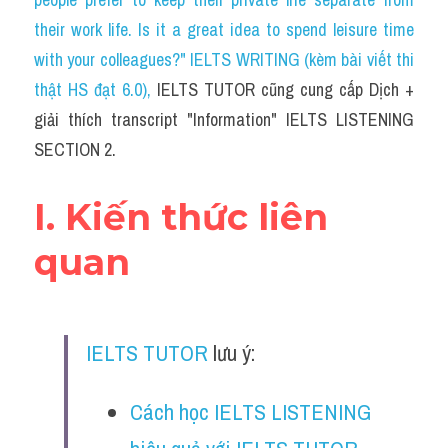
Grammar
their work life. Is it a great idea to spend leisure time 
Collocation
with your colleagues?" IELTS WRITING (kèm bài viết thi 
thật HS đạt 6.0)
, 
IELTS TUTOR cũng cung cấp Dịch + 
Cách paraphrase
giải thích transcript "Information" IELTS LISTENING 
Part 2
SECTION 2.
Noun
I. Kiến thức liên 
Verb
quan
Cấu trúc câu
Giải đề THPT
IELTS TUTOR
 lưu ý:
Report đề thi thật IELTS GENERAL
Cách học IELTS LISTENING 
Đề thi thật Task 1