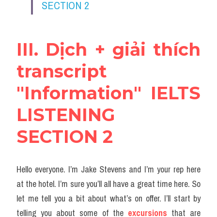
SECTION 2
Listening
Speaking
III. Dịch + giải thích 
Writing
transcript 
Reading
"Information" IELTS 
Homepage
LISTENING 
SECTION 2
Hello everyone. I’m Jake Stevens and I’m your rep here 
at the hotel. I’m sure you’ll all have a great time here. So 
let me tell you a bit about what’s on offer. I’ll start by 
telling you about some of the 
excursions
 that are 