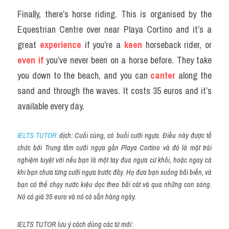
Finally, there’s horse riding. This is organised by the 
Equestrian Centre over near Playa Cortino and it’s a 
great 
experience
 if you’re a
 keen
 horseback rider, or 
even if
 you’ve never been on a horse before. They take 
you down to the beach, and you can
 canter
 along the 
sand and through the waves. It costs 35 euros and it’s 
available every day.
IELTS TUTOR
 dịch: Cuối cùng, có buổi cưỡi ngựa. Điều này được tổ 
chức bởi Trung tâm cưỡi ngựa gần Playa Cortino và đó là một trải 
nghiệm tuyệt vời nếu bạn là một tay đua ngựa cừ khôi, hoặc ngay cả 
khi bạn chưa từng cưỡi ngựa trước đây. Họ đưa bạn xuống bãi biển, và 
bạn có thể chạy nước kiệu dọc theo bãi cát và qua những con sóng. 
Nó có giá 35 euro và nó có sẵn hàng ngày.
IELTS TUTOR lưu ý cách dùng các từ mới: