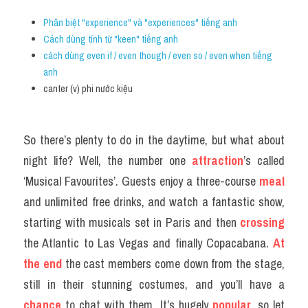
Phân biệt "experience" và "experiences" tiếng anh
Cách dùng tính từ "keen" tiếng anh
cách dùng even if / even though / even so / even when tiếng 
anh
canter (v) phi nước kiệu
So there’s plenty to do in the daytime, but what about 
night life? Well, the number one 
attraction
’s called 
‘Musical Favourites’. Guests enjoy a three-course 
meal
and unlimited free drinks, and watch a fantastic show, 
starting with musicals set in Paris and then 
crossing
the Atlantic to Las Vegas and finally Copacabana. 
At 
the end
 the cast members come down from the stage, 
still in their stunning costumes, and you’ll have a 
chance
 to chat with them. It’s hugely 
popular
, so let 