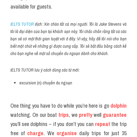
available for guests.
IELTS TUTOR
 dịch: Xin chào tất cả mọi người. Tôi là Jake Stevens và 
tôi là đại diện của bạn tại khách sạn này. Tôi chắc chắn rằng tất cả các 
bạn sẽ có một thời gian tuyệt vời ở đây. Vì vậy, hãy để tôi nói cho bạn 
biết một chút về những gì được cung cấp. Tôi sẽ bắt đầu bằng cách kể 
cho bạn nghe về một số chuyến du ngoạn dành cho khách.
IELTS TUTOR lưu ý cách dùng các từ mới:
excursion (n) chuyến du ngoạn
One thing you have to do while you’re here is go
 dolphin
watching. On our boat 
trips
, we 
pretty
 well 
guarantee
you’ll see dolphins – if you don’t you can 
repeat 
the trip 
free of 
charge
. We 
organise
 daily trips for just 35 