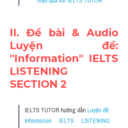
hiệu quả với IELTS TUTOR
Adv
Cách dùng từ
II. Đề bài & Audio 
Từ vựng theo tiền tố
Luyện đề: 
Task 1
"Information" IELTS 
Ngân hàng đề thi máy
LISTENING 
Phân biệt từ
SECTION 2
Report đề thi thật IELTS
Advice
IELTS TUTOR hướng dẫn 
Luyện đề: 
IELTS Advice
Information IELTS LISTENING 
Đề thi thật Task 2