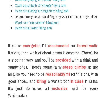
Cách dùng danh từ "charge" tiếng anh
Cách dùng động từ "organize" tiếng anh
Unfortunately (adv) thật không may >> IELTS TUTOR giới thiệu 
Word form "misfortune" tiếng anh
Cách dùng "later" tiếng anh
If you’re 
energetic
, I’d 
recommend
 our 
forest walk
. 
It’s a guided walk of about seven kilometres. There’ll be 
a stop half way, and you’ll be 
provided
 with a drink and 
sandwiches. There’s some fairly 
steep climbs
 up the 
hills, so you need to be 
reasonably fit 
for this one, with 
good shoes, and
 bring
 a waterproof
 in case
 it rains. 
It’s just 25 euros all 
inclusive
, and it’s every 
Wednesday.