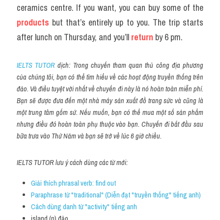
ceramics centre. If you want, you can buy some of the 
products
 but that’s entirely up to you. The trip starts 
after lunch on Thursday, and you’ll 
return
 by 6 pm.
IELTS TUTOR
 dịch: Trong chuyến tham quan thủ công địa phương 
của chúng tôi, bạn có thể tìm hiểu về các hoạt động truyền thống trên 
đảo. Và điều tuyệt vời nhất về chuyến đi này là nó hoàn toàn miễn phí. 
Bạn sẽ được đưa đến một nhà máy sản xuất đồ trang sức và cũng là 
một trung tâm gốm sứ. Nếu muốn, bạn có thể mua một số sản phẩm 
nhưng điều đó hoàn toàn phụ thuộc vào bạn. Chuyến đi bắt đầu sau 
bữa trưa vào Thứ Năm và bạn sẽ trở về lúc 6 giờ chiều.
IELTS TUTOR lưu ý cách dùng các từ mới:
Giải thích phrasal verb: find out
Paraphrase từ "traditional" (Diễn đạt "truyền thống" tiếng anh)
Cách dùng danh từ "activity" tiếng anh
island (n) đảo