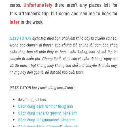
euros. 
Unfortunately
 there aren’t any places left for 
this afternoon’s trip, but come and see me to book for 
later
 in the week.
IELTS TUTOR
 dịch: Một điều bạn phải làm khi ở đây là đi xem cá heo. 
Trong các chuyến đi thuyền của chúng tôi, chúng tôi đảm bảo chắc 
chắn rằng bạn sẽ nhìn thấy cá heo – nếu không, bạn có thể lặp lại 
chuyến đi miễn phí. Chúng tôi tổ chức các chuyến đi hàng ngày chỉ 
với 35 euro. Thật không may không còn chỗ cho chuyến đi chiều nay, 
nhưng hãy đến gặp tôi để đặt chỗ vào cuối tuần.
IELTS TUTOR lưu ý cách dùng các từ mới:
dolphin (n) cá heo
Cách dùng danh từ "trip" tiếng anh
Cách dùng trạng từ "pretty" tiếng anh
Cách dùng từ "guarantee" tiếng anh
Cách dùng động từ "repeat" tiếng anh