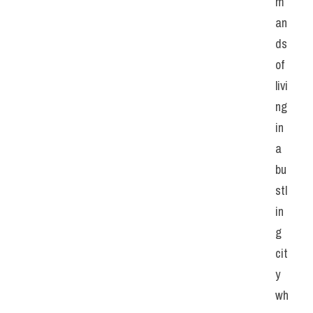
m
an
ds 
of 
livi
ng 
in 
a 
bu
stl
in
g 
cit
y 
wh