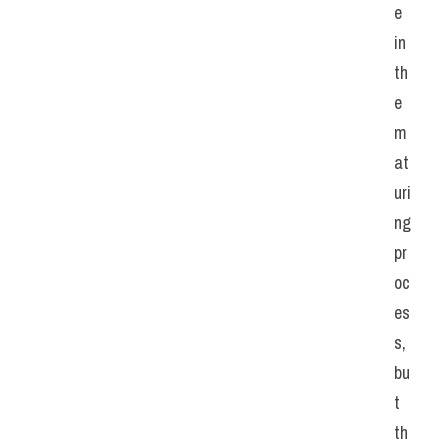
e 
in 
th
e 
m
at
uri
ng 
pr
oc
es
s, 
bu
t 
th