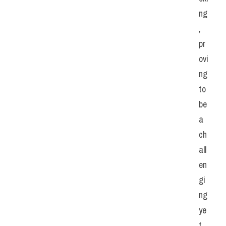
ng
, 
pr
ovi
ng 
to 
be 
a 
ch
all
en
gi
ng 
ye
t 