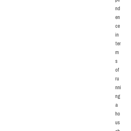
nd
en
ce 
in 
ter
m
s 
of 
ru
nni
ng 
a 
ho
us