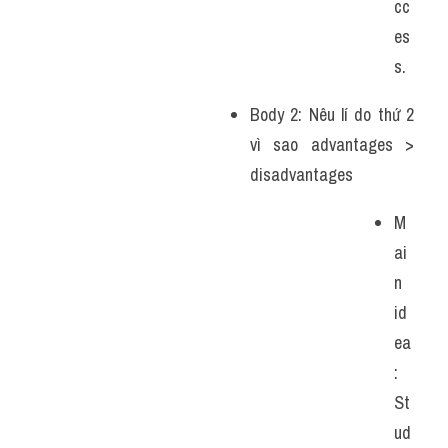
cc
es
s.
Body 2: Nêu lí do thứ 2 
vì sao advantages > 
disadvantages
M
ai
n 
id
ea
: 
St
ud