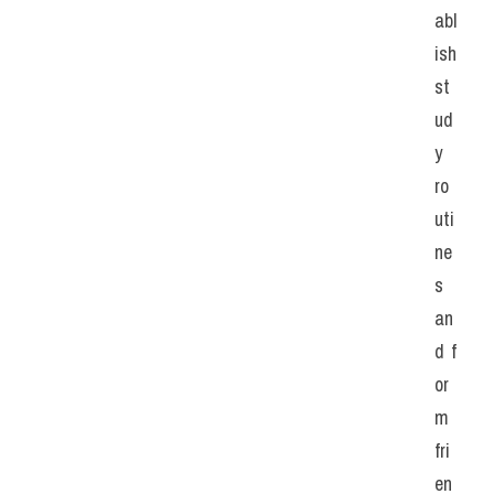
abl
ish 
st
ud
y 
ro
uti
ne
s 
an
d f
or
m 
fri
en