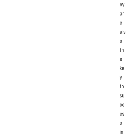
ey 
ar
e 
als
o 
th
e 
ke
y 
to 
su
cc
es
s 
in 