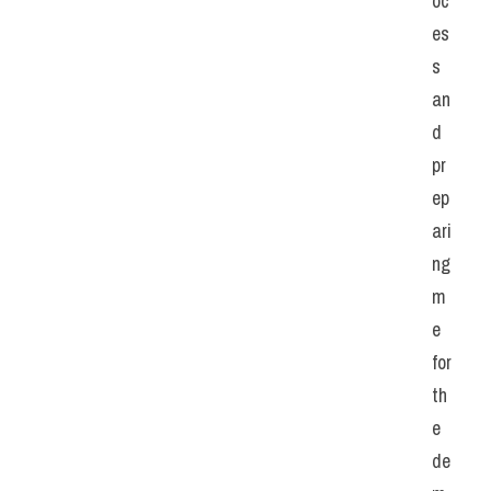
oc
es
s 
an
d 
pr
ep
ari
ng 
m
e 
for 
th
e 
de