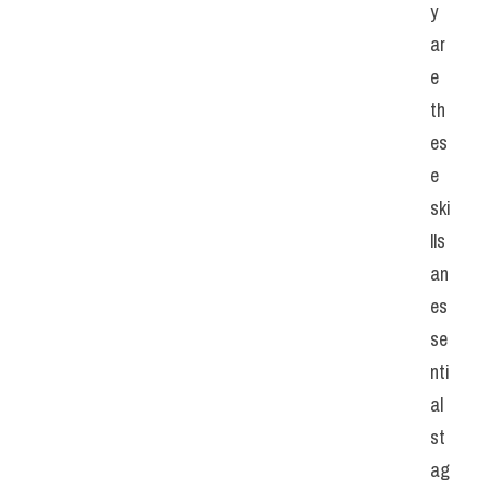
y 
ar
e 
th
es
e 
ski
lls 
an 
es
se
nti
al 
st
ag