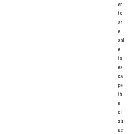
en
ts 
ar
e 
abl
e 
to 
es
ca
pe 
th
e 
di
str
ac