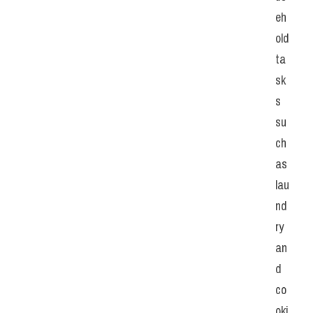
eh
old 
ta
sk
s 
su
ch 
as 
lau
nd
ry 
an
d 
co
oki