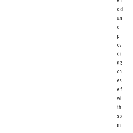
eh
old 
an
d 
pr
ovi
di
ng 
on
es
elf 
wi
th 
so
m