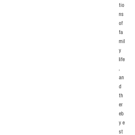
tio
ns 
of 
fa
mil
y 
life
, 
an
d 
th
er
eb
y e
st