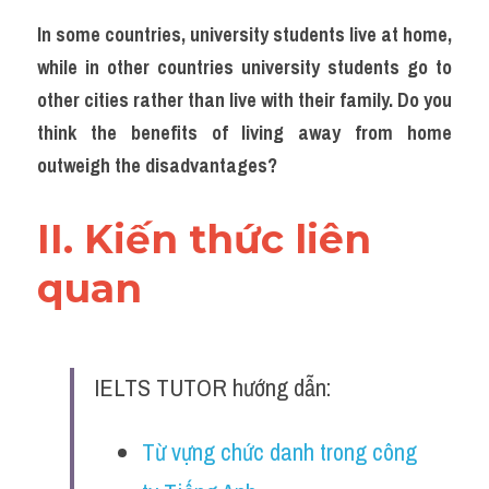
Adv
In some countries, university students live at home, 
while in other countries university students go to 
Cách dùng từ
other cities rather than live with their family. Do you 
Từ vựng theo tiền tố
think the benefits of living away from home 
outweigh the disadvantages? 
Task 1
Ngân hàng đề thi máy
II. Kiến thức liên 
Phân biệt từ
quan 
Report đề thi thật IELTS
Advice
IELTS TUTOR hướng dẫn:
IELTS Advice
Từ vựng chức danh trong công 
Đề thi thật Task 2