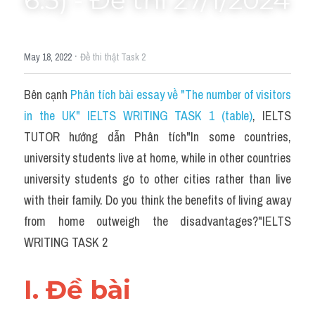
6.5) - Đề thi 27/1/2024
Grammar
Collocation
·
May 18, 2022
Đề thi thật Task 2
Cách paraphrase
Bên cạnh 
Phân tích bài essay về "The number of visitors 
Part 2
in the UK" IELTS WRITING TASK 1 (table)
, IELTS 
Noun
TUTOR hướng dẫn Phân tích"In some countries, 
university students live at home, while in other countries 
Verb
university students go to other cities rather than live 
Cấu trúc câu
with their family. Do you think the benefits of living away 
from home outweigh the disadvantages?"IELTS 
Giải đề THPT
WRITING TASK 2
Report đề thi thật IELTS GENERAL
I. Đề bài 
Đề thi thật Task 1