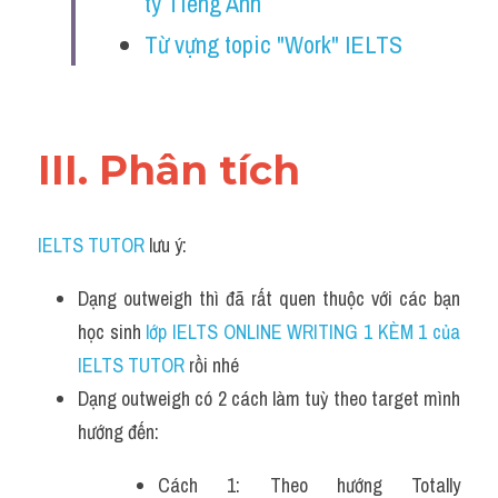
ty Tiếng Anh
Listening
Từ vựng topic "Work" IELTS
Speaking
Writing
III. Phân tích 
Reading
Homepage
IELTS TUTOR
 lưu ý:
Dạng outweigh thì đã rất quen thuộc với các bạn 
học sinh
 lớp IELTS ONLINE WRITING 1 KÈM 1 của 
IELTS TUTOR 
rồi nhé
Dạng outweigh có 2 cách làm tuỳ theo target mình 
hướng đến:
Cách 1: Theo hướng Totally 