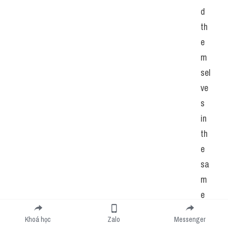
d 
th
e
m
sel
ve
s 
in 
th
e 
sa
m
e 
sit
Khoá học
Zalo
Messenger
ua