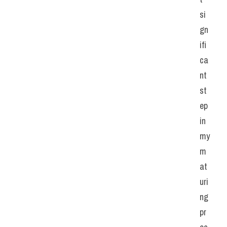
si
gn
ifi
ca
nt 
st
ep 
in 
my 
m
at
uri
ng 
pr