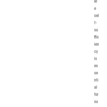
er
e 
sel
f-
su
ffic
ien
cy 
is 
es
se
nti
al 
for 
su