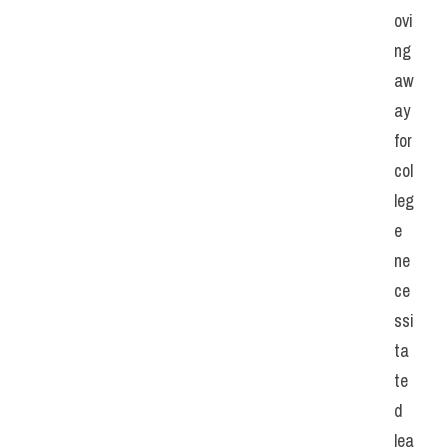
ovi
ng 
aw
ay 
for 
col
leg
e 
ne
ce
ssi
ta
te
d 
lea