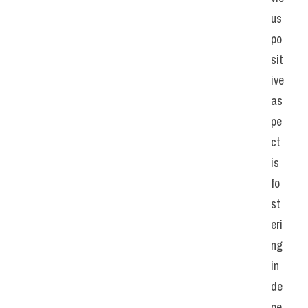
us 
po
sit
ive 
as
pe
ct 
is 
fo
st
eri
ng 
in
de
pe