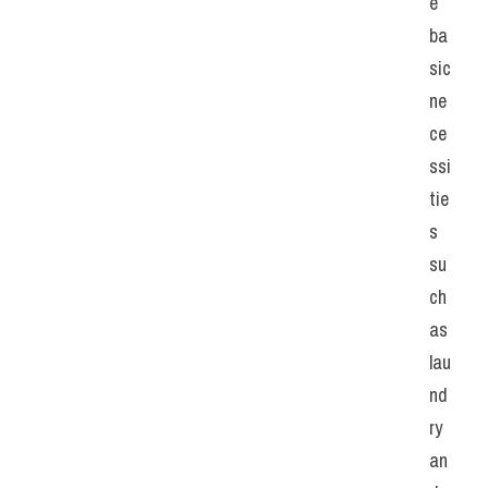
e 
ba
sic 
ne
ce
ssi
tie
s 
su
ch 
as 
lau
nd
ry 
an