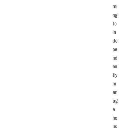
rni
ng 
to 
in
de
pe
nd
en
tly 
m
an
ag
e 
ho
us