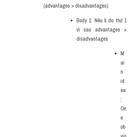
(advantages > disadvantages)
Body 1: Nêu lí do thứ 1 
vì sao advantages > 
disadvantages
M
ai
n 
id
ea
: 
On
e 
ob
vio