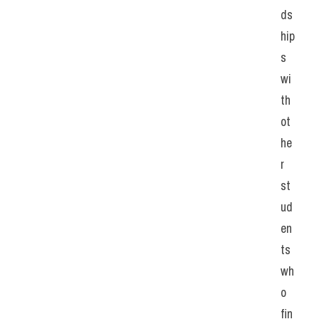
ds
hip
s 
wi
th 
ot
he
r 
st
ud
en
ts 
wh
o 
fin