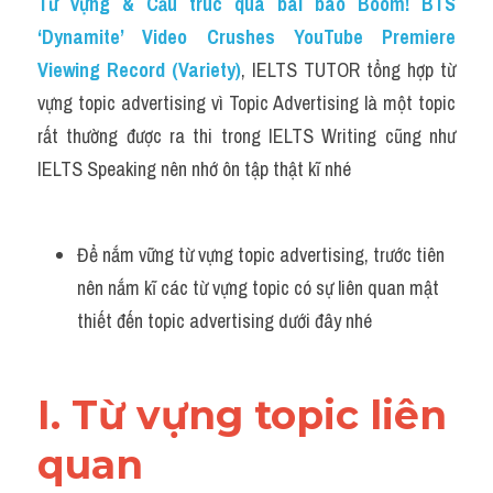
Từ vựng & Cấu trúc qua bài báo Boom! BTS 
Grammar
‘Dynamite’ Video Crushes YouTube Premiere 
Collocation
Viewing Record (Variety)
, IELTS TUTOR tổng hợp từ 
vựng topic advertising vì Topic Advertising là một topic 
Cách paraphrase
rất thường được ra thi trong IELTS Writing cũng như 
Part 2
IELTS Speaking nên nhớ ôn tập thật kĩ nhé
Noun
Để nắm vững từ vựng topic advertising, trước tiên 
Verb
nên nắm kĩ các từ vựng topic có sự liên quan mật 
Cấu trúc câu
thiết đến topic advertising dưới đây nhé
Giải đề THPT
I. Từ vựng topic liên 
Report đề thi thật IELTS GENERAL
quan 
Đề thi thật Task 1