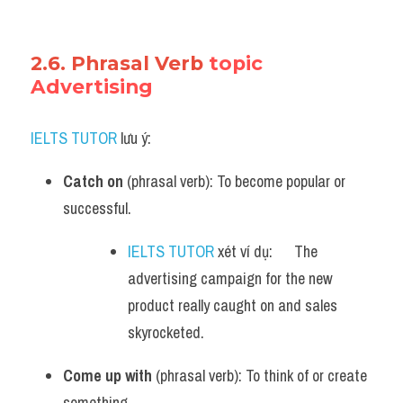
2.6. Phrasal Verb 
topic 
Advertising
IELTS TUTOR
 lưu ý:
Catch on
 (phrasal verb): To become popular or 
successful.
IELTS TUTOR
 xét ví dụ:      The 
advertising campaign for the new 
product really caught on and sales 
skyrocketed.
Come up with
 (phrasal verb): To think of or create 
something.