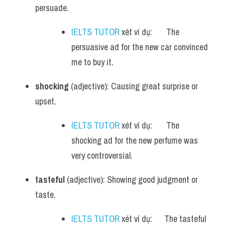
persuade.
IELTS TUTOR
 xét ví dụ:       The 
persuasive ad for the new car convinced 
me to buy it.
shocking
 (adjective): Causing great surprise or 
upset.
IELTS TUTOR
 xét ví dụ:       The 
shocking ad for the new perfume was 
very controversial.
tasteful
 (adjective): Showing good judgment or 
taste.
IELTS TUTOR
 xét ví dụ:      The tasteful 