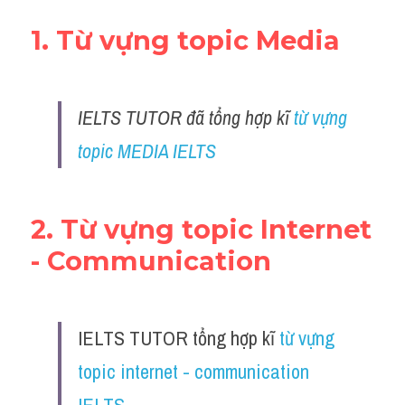
Adv
1. Từ vựng topic Media
Cách dùng từ
Từ vựng theo tiền tố
IELTS TUTOR đã tổng hợp kĩ 
từ vựng 
Task 1
topic MEDIA IELTS 
Ngân hàng đề thi máy
2. Từ vựng topic Internet 
Phân biệt từ
- Communication
Report đề thi thật IELTS
Advice
IELTS TUTOR tổng hợp kĩ 
từ vựng 
IELTS Advice
topic internet - communication 
Đề thi thật Task 2