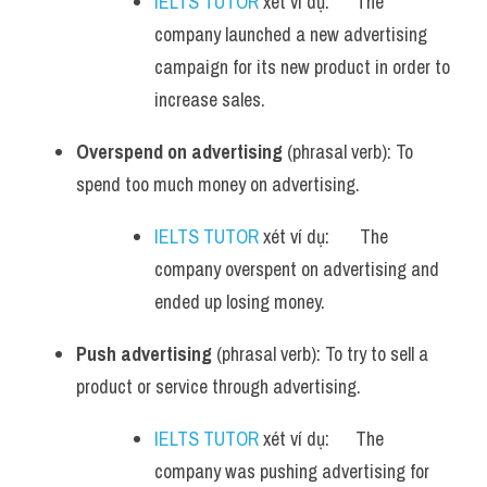
IELTS TUTOR
 xét ví dụ:      The 
company launched a new advertising 
campaign for its new product in order to 
increase sales.
Overspend on advertising
 (phrasal verb): To 
spend too much money on advertising.
IELTS TUTOR
 xét ví dụ:       The 
company overspent on advertising and 
ended up losing money.
Push advertising
 (phrasal verb): To try to sell a 
product or service through advertising.
IELTS TUTOR
 xét ví dụ:      The 
company was pushing advertising for 