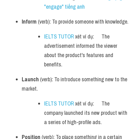
"engage" tiếng anh
Inform
 (verb): To provide someone with knowledge.
IELTS TUTOR
 xét ví dụ:      The 
advertisement informed the viewer 
about the product's features and 
benefits.
Launch
 (verb): To introduce something new to the 
market.
IELTS TUTOR
 xét ví dụ:      The 
company launched its new product with 
a series of high-profile ads.
Position
 (verb): To place something in a certain 