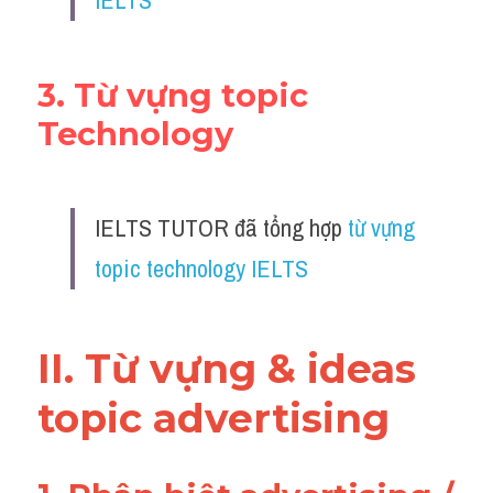
IELTS
Listening
Speaking
3. Từ vựng topic 
Technology
Writing
Reading
IELTS TUTOR đã tổng hợp
 từ vựng 
Homepage
topic technology IELTS
II. Từ vựng & ideas 
topic advertising 