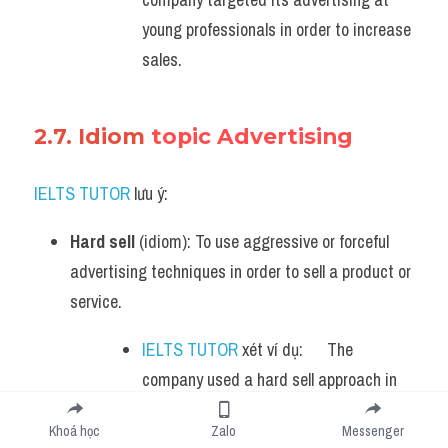
young professionals in order to increase 
sales.
2.7. Idiom 
topic Advertising
IELTS TUTOR
 lưu ý:
Hard sell
 (idiom): To use aggressive or forceful 
advertising techniques in order to sell a product or 
service.
IELTS TUTOR
 xét ví dụ:      The 
company used a hard sell approach in 
its advertising campaign, which was 
Khoá học
Zalo
Messenger
very effective in generating sales.