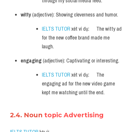
through my social media feed.
witty
 (adjective): Showing cleverness and humor.
IELTS TUTOR
 xét ví dụ:      The witty ad 
for the new coffee brand made me 
laugh.
engaging
 (adjective): Captivating or interesting.
IELTS TUTOR
 xét ví dụ:      The 
engaging ad for the new video game 
kept me watching until the end.
2.4. Noun 
topic Advertising
IELTS TUTOR
 lưu ý: