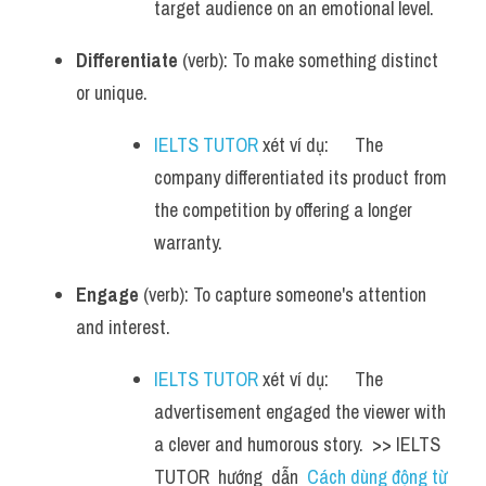
target audience on an emotional level.
Differentiate
 (verb): To make something distinct 
or unique.
IELTS TUTOR
 xét ví dụ:      The 
company differentiated its product from 
the competition by offering a longer 
warranty.
Engage
 (verb): To capture someone's attention 
and interest.
IELTS TUTOR
 xét ví dụ:      The 
advertisement engaged the viewer with 
a clever and humorous story.  >> IELTS  
TUTOR  hướng  dẫn  
Cách dùng động từ 