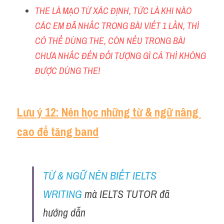
THE LÀ MẠO TỪ XÁC ĐỊNH, TỨC LÀ KHI NÀO 
CÁC EM ĐÃ NHẮC TRONG BÀI VIẾT 1 LẦN, THÌ 
CÓ THỂ DÙNG THE, CÒN NẾU TRONG BÀI 
CHƯA NHẮC ĐẾN ĐỐI TƯỢNG GÌ CẢ THÌ KHÔNG 
ĐƯỢC DÙNG THE!
Lưu ý 12: Nên học những từ & ngữ nâng 
cao để tăng band
TỪ & NGỮ NÊN BIẾT IELTS 
WRITING
 mà IELTS TUTOR đã 
hướng dẫn 