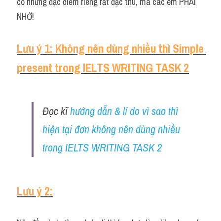
có những đặc điểm riêng rất đặc thù, mà các em PHẢI 
Grammar
NHỚ!
Collocation
Lưu ý 1: Không nên dùng nhiều thì Simple 
Cách paraphrase
present trong IELTS WRITING TASK 2
Part 2
Noun
Đọc kĩ 
hướng dẫn & lí do vì sao thì 
Verb
hiện tại đơn không nên dùng nhiều 
Cấu trúc câu
trong IELTS WRITING TASK 2
Giải đề THPT
Report đề thi thật IELTS GENERAL
Lưu ý 2:
Đề thi thật Task 1