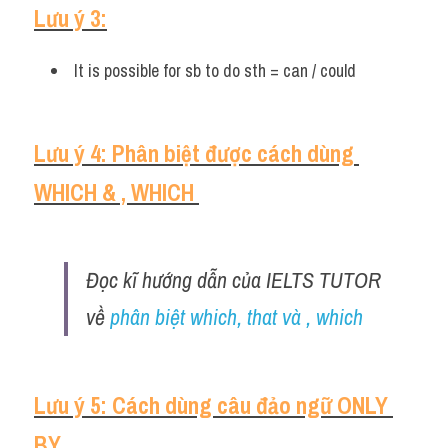
Lưu ý 3:
Listening
It is possible for sb to do sth = can / could 
Speaking
Writing
Lưu ý 4: Phân biệt được cách dùng 
Reading
WHICH & , WHICH 
Homepage
Đọc kĩ hướng dẫn của IELTS TUTOR 
về 
phân biệt which, that và , which 
Lưu ý 5: Cách dùng câu đảo ngữ ONLY 
BY 