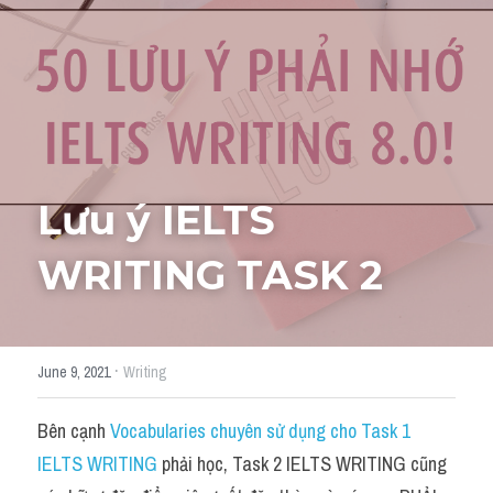
Cách diễn đạt
IELTS Videos - Ebook
HỌC THỬ →
Điểm báo
Adj
Lưu ý IELTS 
Idiom
WRITING TASK 2
Khác
Từ vựng theo topic
·
June 9, 2021
Writing
Từ vựng theo Topic
Bên cạnh 
Vocabularies chuyên sử dụng cho Task 1 
Vocabulary - Grammar
IELTS WRITING
 phải học, Task 2 IELTS WRITING cũng 