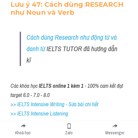
Lưu ý 47: Cách dùng RESEARCH 
như Noun và Verb
Cách dùng Research như động từ và 
danh từ 
IELTS TUTOR đã hướng dẫn 
kĩ 
Các khóa học 
IELTS online 1 kèm 1
 - 100% cam kết đạt 
target 6.0 - 7.0 - 8.0
>> IELTS Intensive Writing - Sửa bài chi tiết
>> IELTS Intensive Listening
>> IELTS Intensive Reading
>> IELTS Cấp tốc
Khoá học
Zalo
Messenger