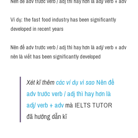
Nên để adv trước verb / adj thì hay hơn là adj/ verb + adv
Adv
Ví dụ: the fast food industry has been significantly 
Cách dùng từ
developed in recent years
Từ vựng theo tiền tố
Nên để adv trước verb / adj thì hay hơn là adj/ verb + adv 
Task 1
nên là viết has been significantly developed
Ngân hàng đề thi máy
Phân biệt từ
Xét kĩ thêm 
các ví dụ vì sao 
Nên để 
Report đề thi thật IELTS
adv trước verb / adj thì hay hơn là 
adj/ verb + adv
 mà IELTS TUTOR 
Advice
đã hướng dẫn kĩ 
IELTS Advice
Đề thi thật Task 2