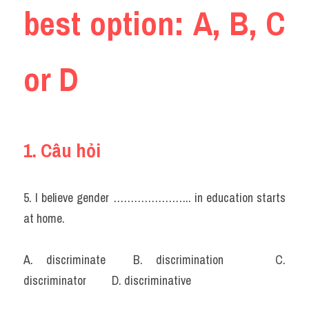
best option: A, B, C 
or D
1. Câu hỏi
5. I believe gender ………………….. in education starts 
at home.
A. discriminate	B. discrimination		C. 
discriminator		D. discriminative