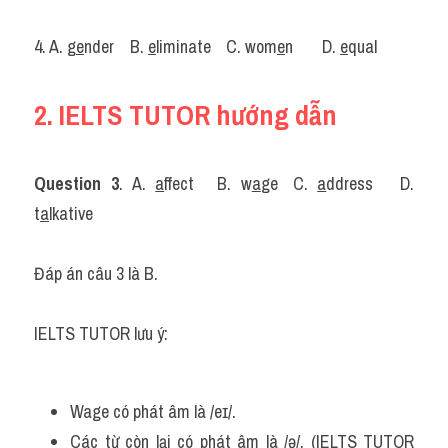
4. A. g
e
nder	B. 
e
liminate	C. wom
e
n	D. 
e
qual
2. IELTS TUTOR hướng dẫn
Question 3
. A. 
a
ffect	B. w
a
ge	C. 
a
ddress	D. 
t
a
lkative
Đáp án câu 3 là B.
IELTS TUTOR lưu ý: 
Wage có phát âm là /eɪ/.
Các từ còn lại có phát âm là /ə/. (IELTS TUTOR 