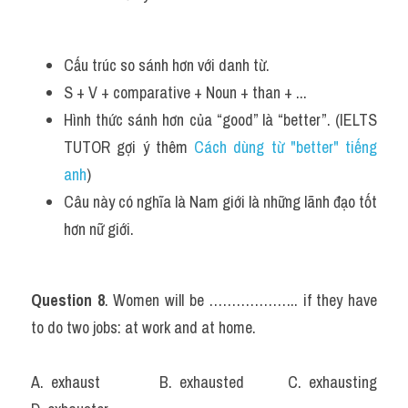
Cấu trúc so sánh hơn với danh từ.
S + V + comparative + Noun + than + ...
Hình thức sánh hơn của “good” là “better”. (IELTS 
TUTOR gợi ý thêm 
Cách dùng từ "better" tiếng 
anh
)
Câu này có nghĩa là Nam giới là những lãnh đạo tốt 
hơn nữ giới.
Question 8
. Women will be ……………….. if they have 
to do two jobs: at work and at home.
A. exhaust		B. exhausted		C. exhausting		