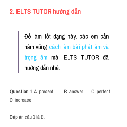
2. IELTS TUTOR hướng dẫn
Để làm tốt dạng này, các em cần 
nắm vững 
cách làm bài phát âm và 
trọng âm
 mà IELTS TUTOR đã 
hướng dẫn nhé.
Question 1
. A. present		B. answer	C. perfect	
D. increase
Đáp án câu 1 là B.