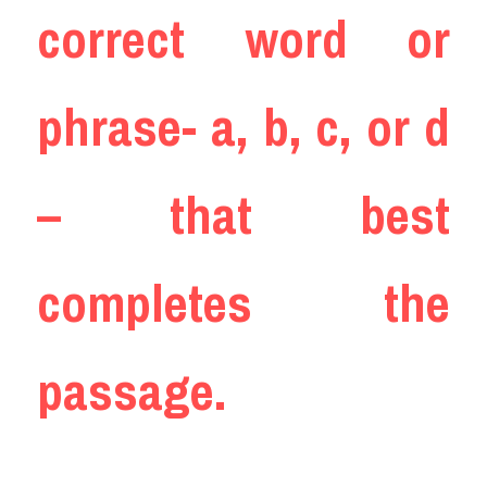
correct word or 
phrase- a, b, c, or d 
– that best 
completes the 
passage.