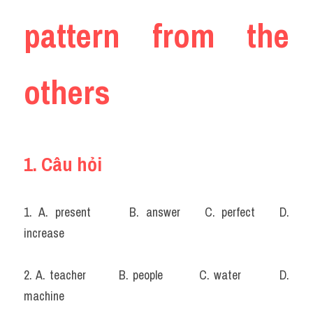
pattern from the 
Listening
Speaking
others
Writing
Reading
Homepage
1. Câu hỏi
1. A. present		B. answer	C. perfect	D. 
increase
2. A. teacher		B. people	        C. water	        D. 
machine