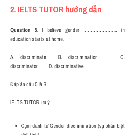
2. IELTS TUTOR hướng dẫn
Question 5
. I believe gender ………………….. in 
education starts at home.
A. discriminate	B. discrimination		C. 
discriminator		D. discriminative
Đáp án câu 5 là B.
IELTS TUTOR lưu ý: 
Cụm danh từ Gender discrimination (sự phân biệt 
giới tính).