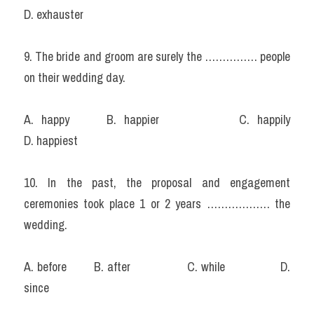
D. exhauster
9. The bride and groom are surely the …………… people 
on their wedding day.
A. happy		B. happier			C. happily			
D. happiest
10. In the past, the proposal and engagement 
ceremonies took place 1 or 2 years ……………… the 
wedding.
A. before		B. after			C. while			D. 
since