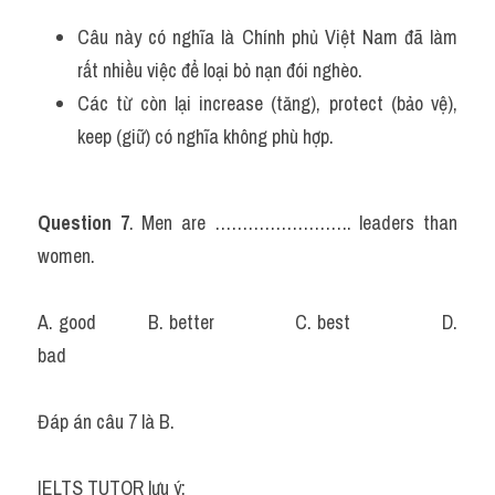
Câu này có nghĩa là Chính phủ Việt Nam đã làm 
rất nhiều việc để loại bỏ nạn đói nghèo.
Các từ còn lại increase (tăng), protect (bảo vệ), 
keep (giữ) có nghĩa không phù hợp.
Question 7
. Men are ……………………. leaders than 
women.
A. good		B. better			C. best			D. 
bad
Đáp án câu 7 là B.
IELTS TUTOR lưu ý: 