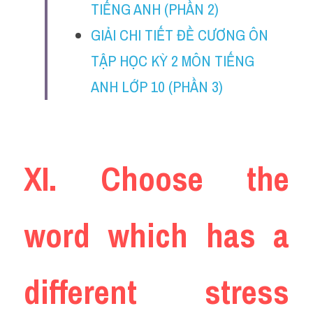
TIẾNG ANH (PHẦN 2)
Adv
GIẢI CHI TIẾT ĐỀ CƯƠNG ÔN 
Cách dùng từ
TẬP HỌC KỲ 2 MÔN TIẾNG 
Từ vựng theo tiền tố
ANH LỚP 10 (PHẦN 3)
Task 1
Ngân hàng đề thi máy
XI. Choose the 
Phân biệt từ
Report đề thi thật IELTS
word which has a 
Advice
IELTS Advice
different stress 
Đề thi thật Task 2