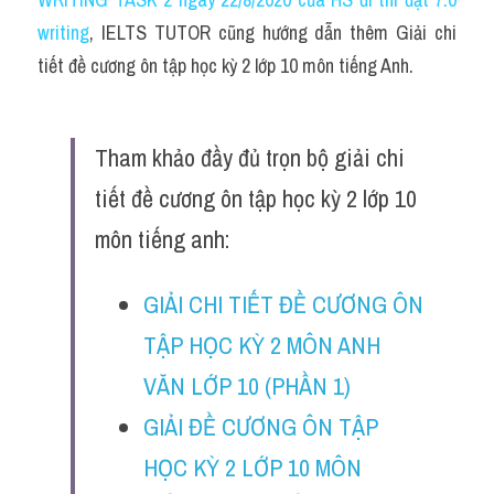
Grammar
writing
, IELTS TUTOR cũng hướng dẫn thêm Giải chi 
Collocation
tiết đề cương ôn tập học kỳ 2 lớp 10 môn tiếng Anh.
Cách paraphrase
Tham khảo đầy đủ trọn bộ giải chi 
Part 2
tiết đề cương ôn tập học kỳ 2 lớp 10 
Noun
môn tiếng anh:
Verb
GIẢI CHI TIẾT ĐỀ CƯƠNG ÔN 
Cấu trúc câu
TẬP HỌC KỲ 2 MÔN ANH 
Giải đề THPT
VĂN LỚP 10 (PHẦN 1)
Report đề thi thật IELTS GENERAL
GIẢI ĐỀ CƯƠNG ÔN TẬP 
Đề thi thật Task 1
HỌC KỲ 2 LỚP 10 MÔN 