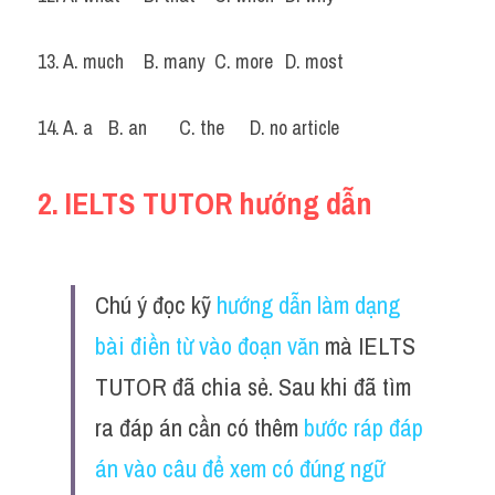
13. A. much	B. many	C. more	D. most
14. A. a	B. an	C. the	D. no article
2. IELTS TUTOR hướng dẫn
Chú ý đọc kỹ
hướng dẫn làm dạng 
bài điền từ vào đoạn văn
mà IELTS 
TUTOR đã chia sẻ. S
au khi đã tìm 
ra đáp án cần có thêm 
bước ráp đáp 
án vào câu để xem có đúng ngữ 