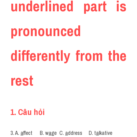
underlined part is 
pronounced 
differently from the 
rest
1. Câu hỏi
3. A. 
a
ffect	B. w
a
ge	C. 
a
ddress	D. t
a
lkative