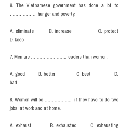
6. The Vietnamese government has done a lot to 
………………. hunger and poverty.
A. eliminate		B. increase			C. protect			
D. keep
7. Men are ……………………. leaders than women.
A. good		B. better			C. best			D. 
bad
8. Women will be ……………….. if they have to do two 
jobs: at work and at home.
A. exhaust		B. exhausted		C. exhausting		