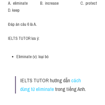
A. eliminate		B. increase			C. protect			
D. keep
Đáp án câu 6 là A.
IELTS TUTOR lưu ý:
Eliminate (v): loại bỏ
IELTS TUTOR hướng dẫn 
cách 
dùng từ eliminate
 trong tiếng Anh.