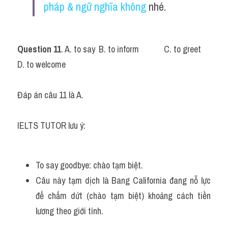
pháp & ngữ nghĩa không
 nhé.
Question 11
. A. to say	B. to inform		C. to greet		
D. to welcome
Đáp án câu 11 là A.
IELTS TUTOR lưu ý: 
To say goodbye: chào tạm biệt.
Câu này tạm dịch là Bang California đang nỗ lực 
để chấm dứt (chào tạm biệt) khoảng cách tiền 
lương theo giới tính.