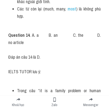
khác ngoài giới tính.
Các từ còn lại (much, many, 
most
) là không phù 
hợp.
Question 14
. A. a		B. an		C. the		D. 
no article
Đáp án câu 14 là D. 
IELTS TUTOR lưu ý:
Trong câu “it is a family problem or human 
problem”,
Mạo từ không xác định “a” đã được dùng chung cho 
Khoá học
Zalo
Messenger