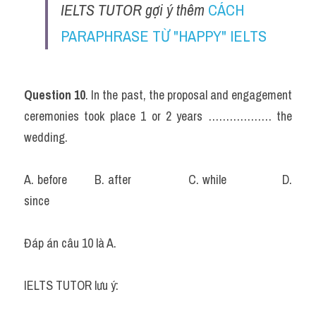
IELTS TUTOR gợi ý thêm 
CÁCH 
PARAPHRASE TỪ "HAPPY" IELTS
Question 10
. In the past, the proposal and engagement 
ceremonies took place 1 or 2 years ……………… the 
wedding.
A. before		B. after			C. while			D. 
since
Đáp án câu 10 là A.
IELTS TUTOR lưu ý: 