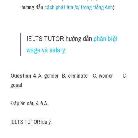
hướng dẫn 
cách phát âm /ə/ trong tiếng Anh
)
IELTS TUTOR hướng dẫn 
phân biệt 
wage và salary.
Question 4
. A. g
e
nder	B. 
e
liminate	C. wom
e
n	D. 
e
qual
Đáp án câu 4 là A.
IELTS TUTOR lưu ý: 