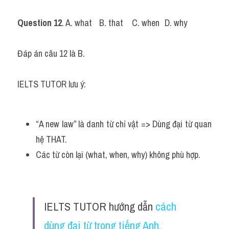
Question 12
. A. what	B. that	C. when	D. why
Đáp án câu 12 là B.
IELTS TUTOR lưu ý: 
“A new law” là danh từ chỉ vật => Dùng đại từ quan 
hệ THAT.
Các từ còn lại (what, when, why) không phù hợp.
IELTS TUTOR hướng dẫn 
cách 
dùng đại từ trong tiếng Anh.