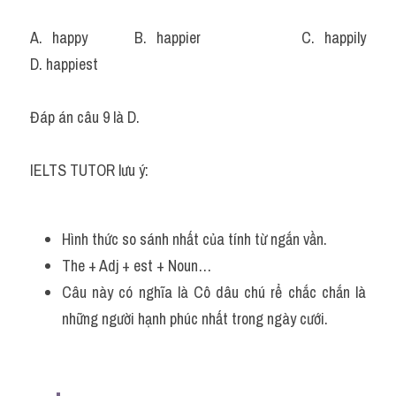
A. happy		B. happier			C. happily			
D. happiest
Đáp án câu 9 là D.
IELTS TUTOR lưu ý:
Hình thức so sánh nhất của tính từ ngắn vần.
The + Adj + est + Noun…
Câu này có nghĩa là Cô dâu chú rể chắc chắn là 
những người hạnh phúc nhất trong ngày cưới.