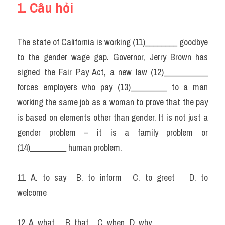
1. Câu hỏi
The state of California is working (11)________ goodbye 
to the gender wage gap. Governor, Jerry Brown has 
signed the Fair Pay Act, a new law (12)___________ 
forces employers who pay (13)_________ to a man 
working the same job as a woman to prove that the pay 
is based on elements other than gender. It is not just a 
gender problem – it is a family problem or 
(14)_________ human problem.
11. A. to say	B. to inform	C. to greet	D. to 
welcome
12. A. what	B. that	C. when	D. why